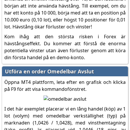
början att inte använda hävstång. Till exempel, om du
har ett konto på 10 000, börja med att ta en position på
10.000 euro (0,10 lot), eller högst 10 positioner för 0,01
lot. Hävstång ökar förluster och vinster!
Kom ihåg att den största risken i Forex är
hävstångseffekt. Du kommer att förstå de enorma
potentiella vinster utan även förluster genom att köra
din första handel på en demo-konto.
Utföra en order Omedelbar Avslut
Öppna MT4 plattform, leta efter en grafisk och klicka
på F9 för att visa kommandofönstret.
I det här exemplet placerar vi en lång handel (köp) av 1
lot (volym) med omedelbar verkställighet (typ) på
marknaden (1,0426 / 1,0428), med vinsthemtagning
(take profit) är placerad vid 1,0446 (18 pips av