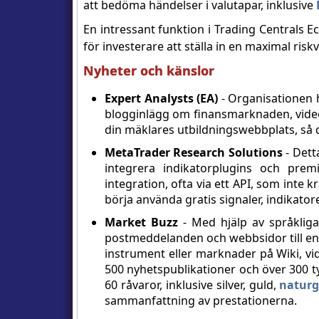
att bedöma händelser i valutapar, inklusive
En intressant funktion i Trading Centrals E
för investerare att ställa in en maximal riskvi
Nyheter och känslor
Expert Analysts (EA)
- Organisationen h
blogginlägg om finansmarknaden, video
din mäklares utbildningswebbplats, så 
MetaTrader Research Solutions
- Dett
integrera indikatorplugins och pre
integration, ofta via ett API, som inte 
börja använda gratis signaler, indikatore
Market Buzz
- Med hjälp av språkliga
postmeddelanden och webbsidor till en 
instrument eller marknader på Wiki, vi
500 nyhetspublikationer och över 300 t
60 råvaror, inklusive silver, guld,
naturg
sammanfattning av prestationerna.