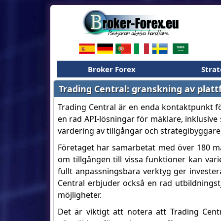
Broker Forex
Strat
Trading Central: granskning av pla
Trading Central är en enda kontaktpunkt för
en rad API-lösningar för mäklare, inklusiv
värdering av tillgångar och strategibyggare
Företaget har samarbetat med över 180 mäk
om tillgången till vissa funktioner kan vari
fullt anpassningsbara verktyg ger investe
Central erbjuder också en rad utbildnings
möjligheter.
Det är viktigt att notera att Trading Centra