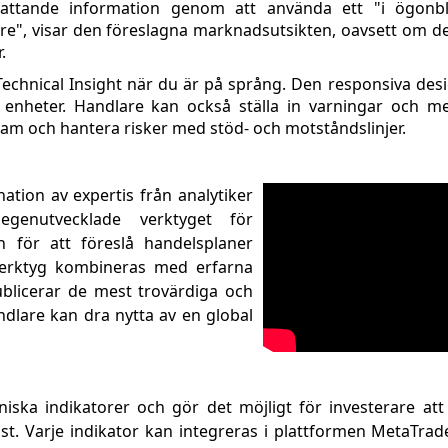
ttande information genom att använda ett "i ögonbli
e", visar den föreslagna marknadsutsikten, oavsett om den
.
Technical Insight när du är på språng. Den responsiva desi
enheter. Handlare kan också ställa in varningar och m
am och hantera risker med stöd- och motståndslinjer.
ation av expertis från analytiker
egenutvecklade verktyget för
 för att föreslå handelsplaner
verktyg kombineras med erfarna
ublicerar de mest trovärdiga och
are kan dra nytta av en global
iska indikatorer och gör det möjligt för investerare att 
ist. Varje indikator kan integreras i plattformen MetaTrade