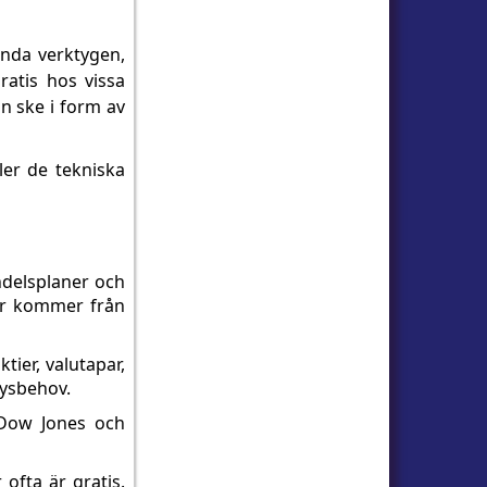
ända verktygen,
ratis hos vissa
n ske i form av
ler de tekniska
ndelsplaner och
er kommer från
tier, valutapar,
lysbehov.
 Dow Jones och
 ofta är gratis.