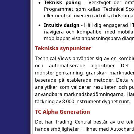
Teknisk poäng
- Verktyget ger omfa
Programmet, som kallas "Technical Scor
eller neutral, över en rad olika tidsramar
Intuitiv design
- Håll dig engagerad i 
navigera och kompatibel med mobila 
mobilappar, visa anpassningsbara diagr
Tekniska synpunkter
Technical Views använder sig av en kombin
och automatiserade algoritmer. Det 
mönsterigenkänning granskar marknaden
baserade på etablerade metoder. Detta 
analytiker som validerar resultaten och p
användbara marknadsbedömningarna. Handl
täckning av 8 000 instrument dygnet runt.
TC Alpha Generation
Det här Trading Central består av tre tekn
handelsmöjligheter, i likhet med Autochart