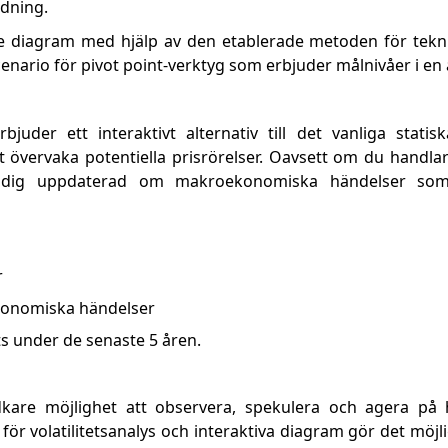
dning.
arje diagram med hjälp av den etablerade metoden för tekn
scenario för pivot point-verktyg som erbjuder målnivåer i en
juder ett interaktivt alternativ till det vanliga stati
tt övervaka potentiella prisrörelser. Oavsett om du handl
dig uppdaterad om makroekonomiska händelser som 
r
konomiska händelser
s under de senaste 5 åren.
dkare möjlighet att observera, spekulera och agera på
ör volatilitetsanalys och interaktiva diagram gör det möjl