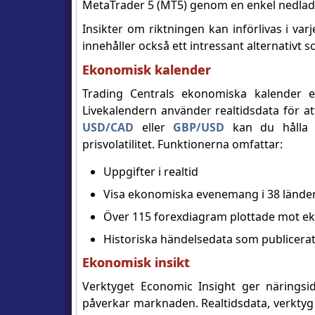
MetaTrader 5 (MT5) genom en enkel nedlad
Insikter om riktningen kan införlivas i v
innehåller också ett intressant alternativt 
Ekonomisk kalender
Trading Centrals ekonomiska kalender erb
Livekalendern använder realtidsdata för a
USD/CAD
eller
GBP/USD
kan du hålla 
prisvolatilitet. Funktionerna omfattar:
Uppgifter i realtid
Visa ekonomiska evenemang i 38 lände
Över 115 forexdiagram plottade mot e
Historiska händelsedata som publicerat
Ekonomisk insikt
Verktyget Economic Insight ger näringsi
påverkar marknaden. Realtidsdata, verktyg f