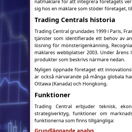
nätmäklare för att integrera företagets ver
sig hos en mäklare som stöder företaget, t
Trading Centrals historia
Trading Central grundades 1999 i Paris, Fra
tjänster som identifierade ett behov av an
lösning för mönsterigenkänning, Recognia. 
mäklares webbplatser 2003. Under årens l
produkter som beskrivs närmare nedan.
Nyligen öppnade företaget ett innovationsl
är också närvarande på många globala ha
Ottawa (Kanada) och Hongkong.
Funktioner
Trading Central erbjuder teknisk, eko
strategiverktyg, funktioner om marknad
funktionerna som finns tillgängliga:
Grundläggande analys