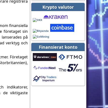
erare registrera
Krypto valutor
inom finansiella
e företaget sin
, lanserades på
rad verktyg och
Finansierat konto
tmer. Företaget
orbritannien),
 indikatorer,
 de viktigaste