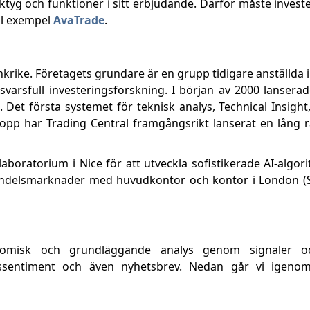
ktyg och funktioner i sitt erbjudande. Därför måste invest
ill exempel
AvaTrade
.
nkrike. Företagets grundare är en grupp tidigare anställda 
svarsfull investeringsforskning. I början av 2000 lanserad
Det första systemet för teknisk analys, Technical Insight
opp har Trading Central framgångsrikt lanserat en lång 
aboratorium i Nice för att utveckla sofistikerade AI-algori
ndelsmarknader med huvudkontor och kontor i London (St
nomisk och grundläggande analys genom signaler och
ssentiment och även nyhetsbrev. Nedan går vi igenom