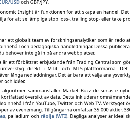
EUR/USD
och GBP/JPY.
conomic Insight är funktionen för att skapa en handel. Det
lja för att se lämpliga stop loss-, trailing stop- eller take pro
ar ett globalt team av forskningsanalytiker som är redo at
innehåll och pedagogiska handledningar. Dessa publiceras
du behöver inte gå in på andra webbplatser.
a är ett förbättrat erbjudande från Trading Central som gör
miumverktyg direkt i MT4- och MT5-plattformarna. De
kräver långa nedladdningar. Det är bara att välja analysverkt
r och idéer.
 algoritmer sammanställer Market Buzz de senaste nyhet
kortfattad översikt av data. Detta inkluderar omnämnanden
deoinnehåll från YouTube, Twitter och Web TV. Verktyget ö
yper av evenemang. Tillgångarna omfattar 35 000 aktier, 33
as
, palladium och
råolja (WTI)
. Dagliga analyser är ideali