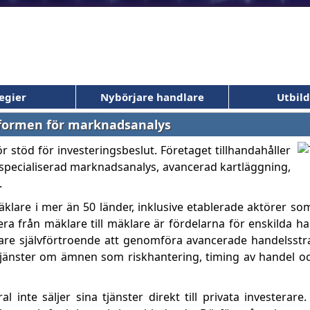
egier
Nybörjare handlare
Utbil
ttformen för marknadsanalys
 stöd för investeringsbeslut. Företaget tillhandahåller
e specialiserad marknadsanalys, avancerad kartläggning,
.
lare i mer än 50 länder, inklusive etablerade aktörer so
era från mäklare till mäklare är fördelarna för enskilda ha
rare självförtroende att genomföra avancerade handelsstra
tjänster om ämnen som riskhantering, timing av handel oc
l inte säljer sina tjänster direkt till privata investerare. 