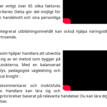
er enligt över 65 olika faktorer,
iterier. Detta gör det möjligt för
n handelsstil och sina personliga
ntegrerat utbildningsinnehåll kan också hjälpa näringsidk
örtroende.
 som hjälper handlare att utveckla
er sig av en metod som bygger på
sutsikterna. Med en balanserad
alys, pedagogisk vägledning och
al Insight :
kommentarer och insiktsfulla
r. Handlare kan lära sig och
prisrörelser baserat på relevanta händelser. Du kan lära dig
ser.