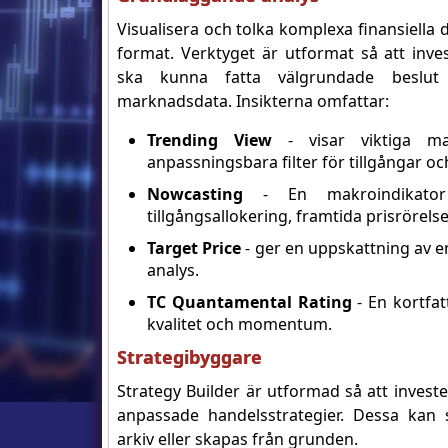
Visualisera och tolka komplexa finansiella da
format. Verktyget är utformat så att inve
ska kunna fatta välgrundade beslut 
marknadsdata. Insikterna omfattar:
Trending View
- visar viktiga ma
anpassningsbara filter för tillgångar oc
Nowcasting
- En makroindikato
tillgångsallokering, framtida prisrörels
Target Price
- ger en uppskattning av 
analys.
TC Quantamental Rating
- En kortfat
kvalitet och momentum.
Strategibyggare
Strategy Builder är utformad så att investe
anpassade handelsstrategier. Dessa kan s
arkiv eller skapas från grunden.