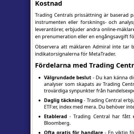
Kostnad
Trading Centrals prissättning är baserad 
instrumenten eller forsknings- och analy
leverantörer, erbjuder andra online-mäklar
en prenumeration eller en engångsavgift fö
Observera att mäklaren Admiral inte tar b
indikatorsignalerna för MetaTrader.
Fördelarna med Trading Centr
Välgrundade beslut
- Du kan känna dig
analyser som skapats av Trading Cent
trovärdiga synpunkter från handelsexpe
Daglig täckning
- Trading Central erbj
ETF:er, index med mera. Du behöver int
Etablerad
- Trading Central har fått 
Bloomberg.
Ofta gratis för handlare
- En viktig f