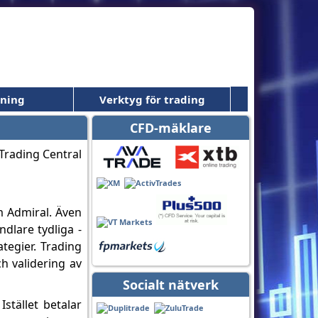
dning
Verktyg för trading
CFD-mäklare
m Admiral. Även
ndlare tydliga -
tegier. Trading
h validering av
Socialt nätverk
Istället betalar