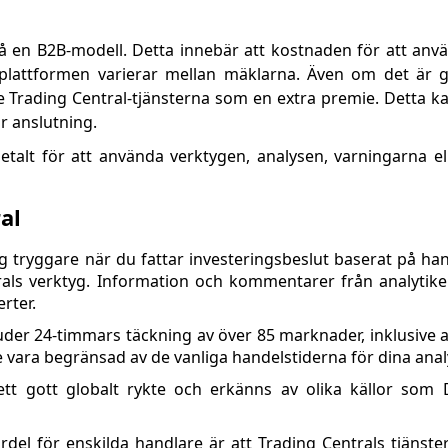
på en B2B-modell. Detta innebär att kostnaden för att anv
splattformen varierar mellan mäklarna. Även om det är g
e Trading Central-tjänsterna som en extra premie. Detta ka
r anslutning.
etalt för att använda verktygen, analysen, varningarna el
al
 tryggare när du fattar investeringsbeslut baserat på ha
rals verktyg. Information och kommentarer från analytik
rter.
uder 24-timmars täckning av över 85 marknader, inklusive ak
e vara begränsad av de vanliga handelstiderna för dina ana
ett gott globalt rykte och erkänns av olika källor som
ördel för enskilda handlare är att Trading Centrals tjänster