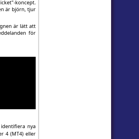
cket"-koncept.
 är björn, tjur
gnen är lätt att
eddelanden för
identifiera nya
r 4 (MT4) eller