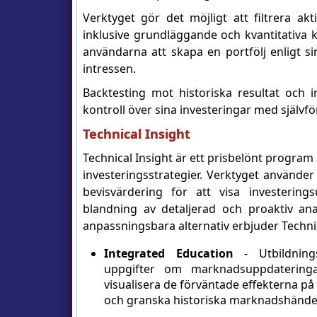
Verktyget gör det möjligt att filtrera akti
inklusive grundläggande och kvantitativa kr
användarna att skapa en portfölj enligt si
intressen.
Backtesting mot historiska resultat och i
kontroll över sina investeringar med självf
Technical Insight
Technical Insight är ett prisbelönt program
investeringsstrategier. Verktyget använd
bevisvärdering för att visa investering
blandning av detaljerad och proaktiv an
anpassningsbara alternativ erbjuder Technic
Integrated Education
- Utbildnings
uppgifter om marknadsuppdateringa
visualisera de förväntade effekterna på 
och granska historiska marknadshändel