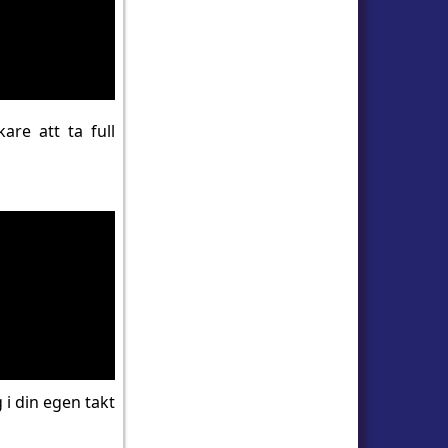
are att ta full
 i din egen takt