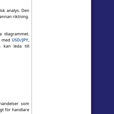
isk analys. Den
 annan riktning.
ska diagrammet.
ar med
USD/JPY
,
kan leda till
 händelser som
igt för handlare