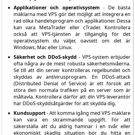
Applikationer och operativsystem
- De bästa
mäklarna med VPS gör det möjligt att integrera en
rad olika handelsprogram och applikationer. Dessa
kan vara MetaTrader eller cTrader. Kontrollera
också att VPS-tjänsten är tillgänglig för det
operativsystem du väljer, oavsett om det är
Windows, Mac eller Linux.
Säkerhet och DDoS-skydd
- VPS-system erbjuder
ofta några av de mest robusta säkerhetsnivåerna.
Se till att din server kontrolleras regelbundet och
skyddas av antivirusprogram. En DDoS-attack
(Distributed Denial of Service) är ett försök att
störa den normala trafiken på en server som är
måltavla. Kontrollera därför att din VPS-leverantör
har DDoS-skyddsåtgärder för att skydda dig.
Kundsupport
- Att komma igång med VPS-mäklare
kan vara en skrämmande uppgift. För att
säkerställa att du aldrig hamnar i en svår eller
ekonomiskt skadlig situation bör du hitta en