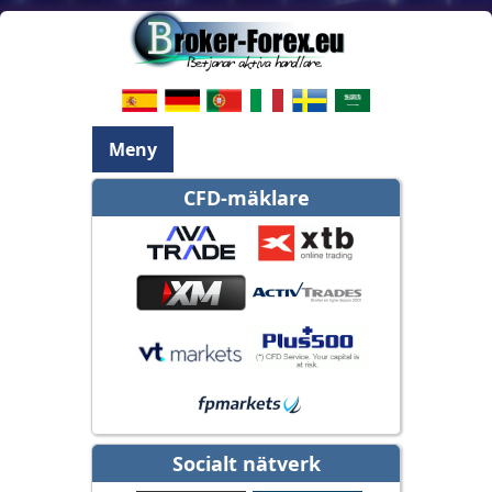
Meny
CFD-mäklare
Socialt nätverk