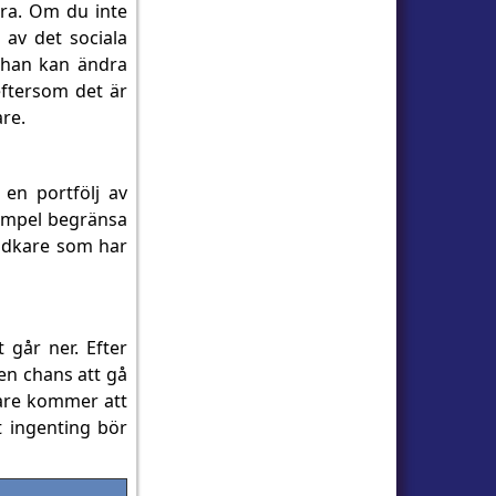
åra. Om du inte
 av det sociala
m han kan ändra
 eftersom det är
are.
 en portfölj av
xempel begränsa
gsidkare som har
 går ner. Efter
 en chans att gå
gare kommer att
t ingenting bör