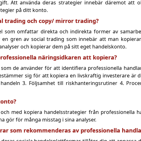
gift. Att använda deras strategier innebär däremot att 
egier på ditt konto.
al trading och copy/ mirror trading?
del som omfattar direkta och indirekta former av samarb
 en gren av social trading som innebär att man kopierar
nalyser och kopierar dem på sitt eget handelskonto.
rofessionella näringsidkaren att kopiera?
r som de använder för att identifiera professionella handl
ämmer sig för att kopiera en livskraftig investerare är do
handeln 3. Följsamhet till riskhanteringsrutiner 4. Proce
konto?
l och med kopiera handelsstrategier från professionella h
a gör för många misstag i sina analyser.
trar som rekommenderas av professionella handl