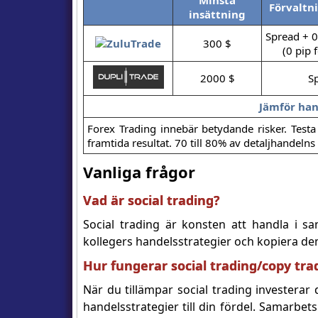
Minsta
Förvaltn
insättning
Spread + 0,
300 $
(0 pip 
2000 $
S
Jämför han
Forex Trading innebär betydande risker. Testa 
framtida resultat. 70 till 80% av detaljhandel
Vanliga frågor
Vad är social trading?
Social trading är konsten att handla i sa
kollegers handelsstrategier och kopiera de
Hur fungerar social trading/copy tra
När du tillämpar social trading investera
handelsstrategier till din fördel. Samarbe