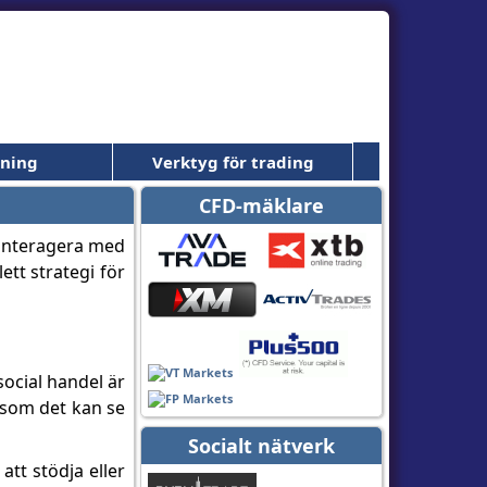
dning
Verktyg för trading
CFD-mäklare
t interagera med
tt strategi för
social handel är
rsom det kan se
Socialt nätverk
tt stödja eller