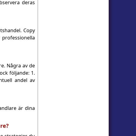
observera deras
etshandel. Copy
 professionella
are. Några av de
ck följande: 1.
ntuell andel av
andlare är dina
are?