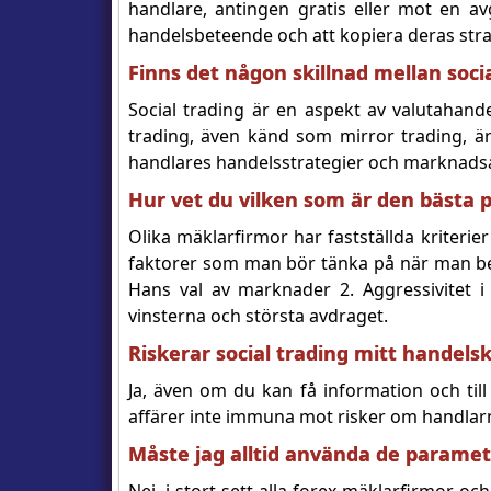
handlare, antingen gratis eller mot en av
handelsbeteende och att kopiera deras strat
Finns det någon skillnad mellan soci
Social trading är en aspekt av valutahan
trading, även känd som mirror trading, är
handlares handelsstrategier och marknadsa
Hur vet du vilken som är den bästa p
Olika mäklarfirmor har fastställda kriterie
faktorer som man bör tänka på när man best
Hans val av marknader 2. Aggressivitet i 
vinsterna och största avdraget.
Riskerar social trading mitt handels
Ja, även om du kan få information och til
affärer inte immuna mot risker om handlarn
Måste jag alltid använda de parame