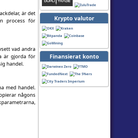
ckdelar, är det
Krypto valutor
en process för
vsett vad andra
Finansierat konto
a är gjorda för
sig handel.
äma med handel.
kopierar någons
skparametrarna,