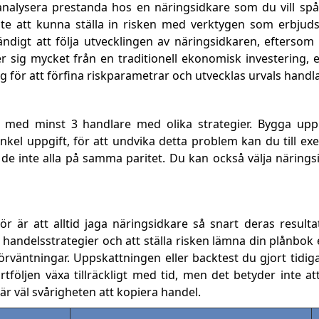
analysera prestanda hos en näringsidkare som du vill sp
te att kunna ställa in risken med verktygen som erbjuds
ndigt att följa utvecklingen av näringsidkaren, efterso
jer sig mycket från en traditionell ekonomisk investering,
g för att förfina riskparametrar och utvecklas urvals handl
lj med minst 3 handlare med olika strategier. Bygga upp
nkel uppgift, för att undvika detta problem kan du till e
tt de inte alla på samma paritet. Du kan också välja närin
 är att alltid jaga näringsidkare så snart deras resultat
ta handelsstrategier och att ställa risken lämna din plånbok
förväntningar. Uppskattningen eller backtest du gjort tidi
följen växa tillräckligt med tid, men det betyder inte at
är väl svårigheten att kopiera handel.