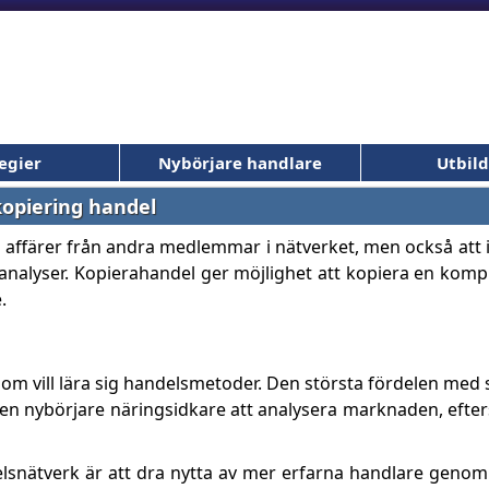
egier
Nybörjare handlare
Utbil
kopiering handel
era affärer från andra medlemmar i nätverket, men också at
nalyser. Kopierahandel ger möjlighet att kopiera en komple
.
som vill lära sig handelsmetoder. Den största fördelen med 
ör en nybörjare näringsidkare att analysera marknaden, efte
lsnätverk är att dra nytta av mer erfarna handlare genom a