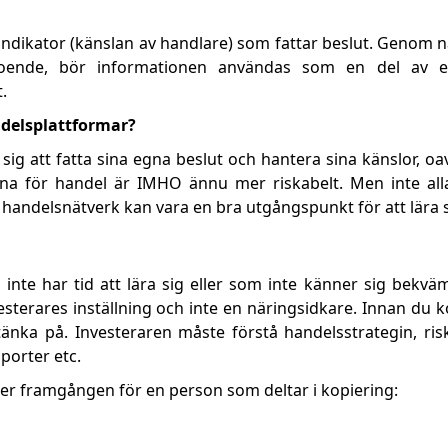
ndikator (känslan av handlare) som fattar beslut. Genom na
rtroende, bör informationen användas som en del av 
.
ndelsplattformar?
ig att fatta sina egna beslut och hantera sina känslor, oa
rna för handel är IMHO ännu mer riskabelt. Men inte all
la handelsnätverk kan vara en bra utgångspunkt för att lära 
inte har tid att lära sig eller som inte känner sig bekv
terares inställning och inte en näringsidkare. Innan du 
 tänka på. Investeraren måste förstå handelsstrategin, ri
porter etc.
er framgången för en person som deltar i kopiering: