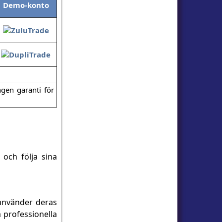
Demo-konto
ngen garanti för
 och följa sina
 använder deras
 professionella