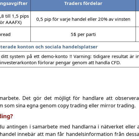
ingsavgifter
Traders fördelar
8 till 1,5 pips
0,5 pip för varje handel eller 20% av vinsten
för AAAFX)
pread
5$ per parti
terade konton och sociala handelsplatser
ditt system på ett demo-konto !! Varning: tidigare resultat är i
ns investerarkonton förlorar pengar genom att handla CFD.
marbete. Det gör det möjligt för handlare att observera
m som sina egna genom copy trading eller mirror trading.
ding?
r du antingen i samarbete med handlarna i nätverket eller
tshandel innebär att man får handelsinformation från dessa