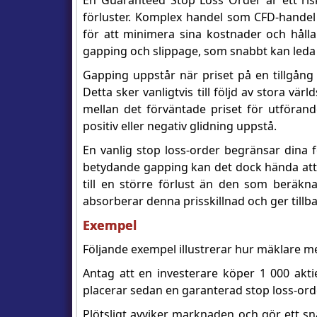
En Guaranteed Stop Loss Order är ett ris
förluster. Komplex handel som CFD-handel 
för att minimera sina kostnader och håll
gapping och slippage, som snabbt kan leda t
Gapping uppstår när priset på en tillgång p
Detta sker vanligtvis till följd av stora v
mellan det förväntade priset för utförand
positiv eller negativ glidning uppstå.
En vanlig stop loss-order begränsar dina 
betydande gapping kan det dock hända att di
till en större förlust än den som beräk
absorberar denna prisskillnad och ger tillba
Exempel
Följande exempel illustrerar hur mäklare m
Antag att en investerare köper 1 000 akt
placerar sedan en garanterad stop loss-ord
Plötsligt avviker marknaden och gör ett sn