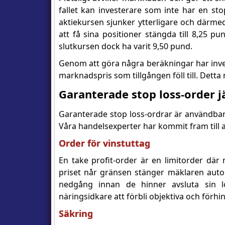
fallet kan investerare som inte har en stop
aktiekursen sjunker ytterligare och därme
att få sina positioner stängda till 8,25
slutkursen dock ha varit 9,50 pund.
Genom att göra några beräkningar har inve
marknadspris som tillgången föll till. Detta m
Garanterade stop loss-order 
Garanterade stop loss-ordrar är användbara
Våra handelsexperter har kommit fram till a
Order för vinstuttag
En take profit-order är en limitorder där
priset når gränsen stänger mäklaren autom
nedgång innan de hinner avsluta sin l
näringsidkare att förbli objektiva och förhin
Säkring