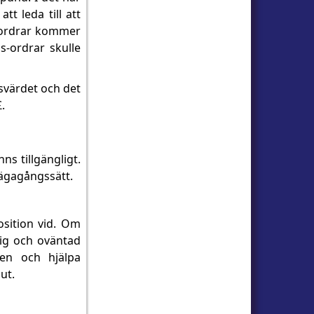
tt leda till att
s-ordrar kommer
s-ordrar skulle
svärdet och det
.
s tillgängligt.
vägagångssätt.
osition vid. Om
lig och oväntad
en och hjälpa
ut.