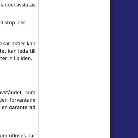
handel avslutas
ad stop loss.
akar aktier kan
t kan leda till
r in i bilden.
 avståndet som
den förväntade
 i en garanterad
som utlöses när