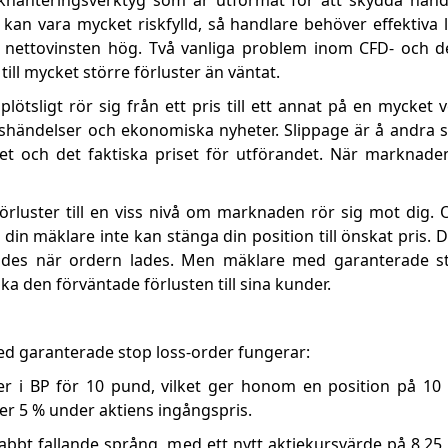
khanteringsverktyg som är utformat för att skydda hand
kan vara mycket riskfylld, så handlare behöver effektiva
a nettovinsten hög. Två vanliga problem inom CFD- och d
ill mycket större förluster än väntat.
lötsligt rör sig från ett pris till ett annat på en mycket 
ärldshändelser och ekonomiska nyheter. Slippage är å andra 
et och det faktiska priset för utförandet. När marknaden
förluster till en viss nivå om marknaden rör sig mot dig.
n mäklare inte kan stänga din position till önskat pris. D
nades när ordern lades. Men mäklare med garanterade st
ka den förväntade förlusten till sina kunder.
ed garanterade stop loss-order fungerar:
ier i BP för 10 pund, vilket ger honom en position på 1
er 5 % under aktiens ingångspris.
abbt fallande språng, med ett nytt aktiekursvärde på 8,25 