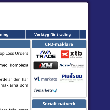
dning
Verktyg för trading
CFD-mäklare
r med komplexa
ördelar den har
ta mäklarna som
Socialt nätverk