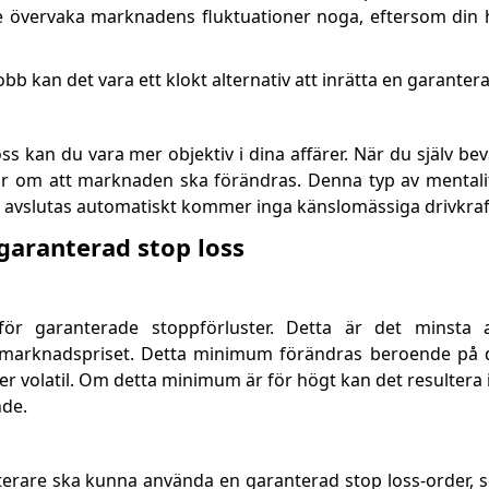
nte övervaka marknadens fluktuationer noga, eftersom din 
jobb kan det vara ett klokt alternativ att inrätta en garanter
s kan du vara mer objektiv i dina affärer. När du själv bev
 om att marknaden ska förändras. Denna typ av mentalite
m avslutas automatiskt kommer inga känslomässiga drivkrafte
aranterad stop loss
 för garanterade stoppförluster. Detta är det minsta
la marknadspriset. Detta minimum förändras beroende på 
er volatil. Om detta minimum är för högt kan det resultera
nde.
sterare ska kunna använda en garanterad stop loss-order, 