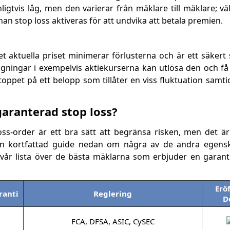
igtvis låg, men den varierar från mäklare till mäklare; vä
an stop loss aktiveras för att undvika att betala premien.
t aktuella priset minimerar förlusterna och är ett säkert 
gningar i exempelvis aktiekurserna kan utlösa den och få 
toppet på ett belopp som tillåter en viss fluktuation samt
aranterad stop loss?
ss-order är ett bra sätt att begränsa risken, men det ä
m en kortfattad guide nedan om några av de andra egen
n vår lista över de bästa mäklarna som erbjuder en garant
Erö
ranti
Reglering
D
FCA, DFSA, ASIC, CySEC