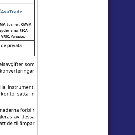
MV
: Spanien,
CMVM
:
Seychellerna,
FSCA
:
,
VFSC
: Vanuatu.
 de privata
elsavgifter som
konverteringar,
lla instrument.
 konto, sätta in
knaderna förblir
gleras av dessa
att de tillämpar