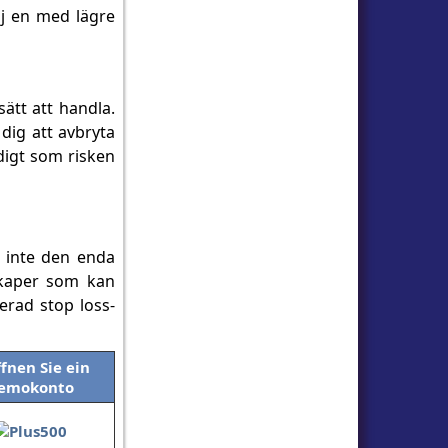
lj en med lägre
sätt att handla.
dig att avbryta
idigt som risken
r inte den enda
skaper som kan
erad stop loss-
ffnen Sie ein
emokonto