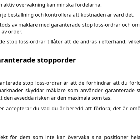
 aktiv övervakning kan minska fördelarna.
arje beställning och kontrollera att kostnaden är värd det.
stöds av mäklare med garanterade stop loss-ordrar och om
av order.
 stop loss-ordrar tillåter att de ändras i efterhand, vilk
ranterade stopporder
nterade stop loss-ordrar är att de förhindrar att du förl
a marknader skyddar mäklare som använder garanterade s
att den avsedda risken är den maximala som tas.
r accepterar du vad du är beredd att förlora; det är omöjl
ekt för dem som inte kan övervaka sina positioner hela