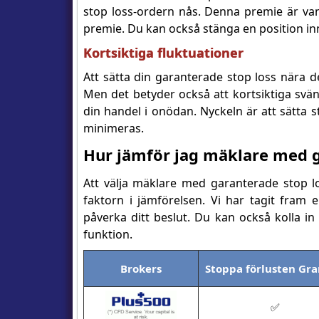
stop loss-ordern nås. Denna premie är vanl
premie. Du kan också stänga en position inn
Kortsiktiga fluktuationer
Att sätta din garanterade stop loss nära de
Men det betyder också att kortsiktiga svän
din handel i onödan. Nyckeln är att sätta s
minimeras.
Hur jämför jag mäklare med g
Att välja mäklare med garanterade stop lo
faktorn i jämförelsen. Vi har tagit fra
påverka ditt beslut. Du kan också kolla i
funktion.
Brokers
Stoppa förlusten Gra
✅