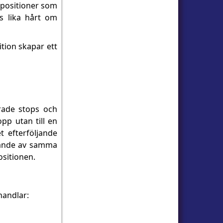
 positioner som
as lika hårt om
tion skapar ett
erade stops och
opp utan till en
t efterföljande
arande av samma
ositionen.
handlar: