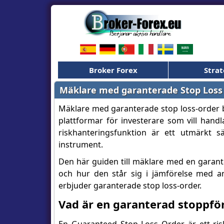
Broker Forex
Strat
Mäklare med garanterade Stop Loss
Mäklare med garanterade stop loss-order bö
plattformar för investerare som vill han
riskhanteringsfunktion är ett utmärkt s
instrument.
Den här guiden till mäklare med en garante
och hur den står sig i jämförelse med an
erbjuder garanterade stop loss-order.
Vad är en garanterad stoppför