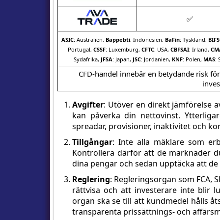
✅
ASIC
: Australien,
Bappebti
: Indonesien,
BaFin
: Tyskland,
BIFS
Portugal,
CSSF
: Luxemburg,
CFTC
: USA,
CBFSAI
: Irland,
CM
Sydafrika,
JFSA
: Japan,
JSC
: Jordanien,
KNF
: Polen,
MAS
:
CFD-handel innebär en betydande risk för f
inves
Avgifter
: Utöver en direkt jämförelse 
kan påverka din nettovinst. Ytterliga
spreadar, provisioner, inaktivitet och ko
Tillgångar
: Inte alla mäklare som erb
Kontrollera därför att de marknader du v
dina pengar och sedan upptäcka att de kr
Reglering
: Regleringsorgan som FCA, SE
rättvisa och att investerare inte bli
organ ska se till att kundmedel hålls åt
transparenta prissättnings- och affärsm