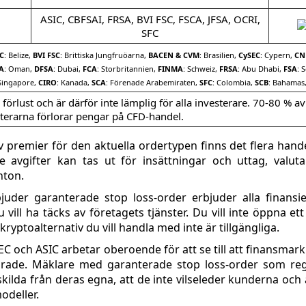
ASIC, CBFSAI, FRSA, BVI FSC, FSCA, JFSA, OCRI,
SFC
C
: Belize,
BVI FSC
: Brittiska Jungfruöarna,
BACEN & CVM
: Brasilien,
CySEC
: Cypern,
CN
A
: Oman,
DFSA
: Dubai,
FCA
: Storbritannien,
FINMA
: Schweiz,
FRSA
: Abu Dhabi,
FSA
: 
 Singapore,
CIRO
: Kanada,
SCA
: Förenade Arabemiraten,
SFC
: Colombia,
SCB
: Bahamas
örlust och är därför inte lämplig för alla investerare. 70-80 % av
terarna förlorar pengar på CFD-handel.
av premier för den aktuella ordertypen finns det flera hand
re avgifter kan tas ut för insättningar och uttag, valuta
nton.
juder garanterade stop loss-order erbjuder alla finansie
ill ha täcks av företagets tjänster. Du vill inte öppna ett
yptoalternativ du vill handla med inte är tillgängliga.
C och ASIC arbetar oberoende för att se till att finansmar
r lurade. Mäklare med garanterade stop loss-order som re
skilda från deras egna, att de inte vilseleder kunderna och 
odeller.