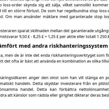
 loss-order skynda sig att sälja, vilket sannolikt kommer a
d till en större förlust. De som har regelbundna stop los
 pund. Om man använder mäklare med garanterade stop los
steraren sparat skillnaden mellan det garanterade utgång
otsvarar 9,50 £ - 8,25 £ = 1,25 £ per aktie eller totalt 1 250 £
jämfört med andra riskhanteringssystem
, men de är inte det enda riskhanteringsverktyget som finn
tt det ofta är bäst att använda en kombination av olika till
 näringsidkaren anger den vinst som han vill stänga en p
atiskt handeln. Detta skyddar investerare från en plöts
önsamma handel. Detta kan förbättra nettolönsamhet
dra att känslor som rädsla eller girighet dikterar deras besl