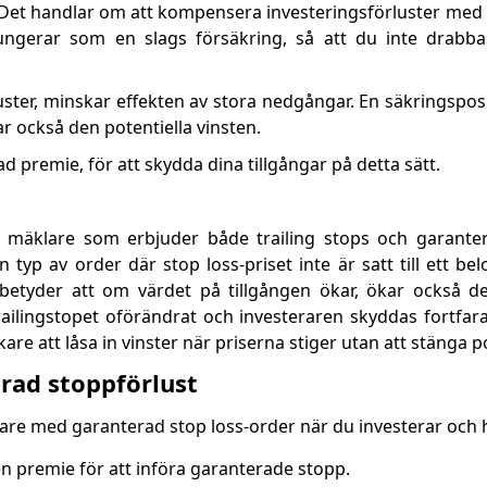
er. Det handlar om att kompensera investeringsförluster med
fungerar som en slags försäkring, så att du inte drabb
uster, minskar effekten av stora nedgångar. En säkringsposi
r också den potentiella vinsten.
ad premie, för att skydda dina tillgångar på detta sätt.
en mäklare som erbjuder både trailing stops och garant
typ av order där stop loss-priset inte är satt till ett bel
etyder att om värdet på tillgången ökar, ökar också de
 trailingstopet oförändrat och investeraren skyddas fortf
kare att låsa in vinster när priserna stiger utan att stänga p
rad stoppförlust
are med garanterad stop loss-order när du investerar och 
en premie för att införa garanterade stopp.