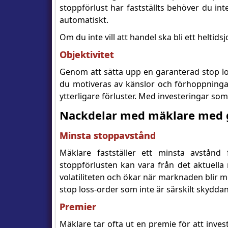
stoppförlust har fastställts behöver du i
automatiskt.
Om du inte vill att handel ska bli ett heltids
Objektivitet
Genom att sätta upp en garanterad stop los
du motiveras av känslor och förhoppningar
ytterligare förluster. Med investeringar so
Nackdelar med mäklare med g
Minsta stoppavstånd
Mäklare fastställer ett minsta avstånd
stoppförlusten kan vara från det aktuel
volatiliteten och ökar när marknaden blir m
stop loss-order som inte är särskilt skydda
Premier
Mäklare tar ofta ut en premie för att inve