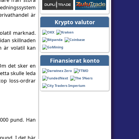
lare från stora
 ledningssystem
erivathandel är
Krypto valutor
volatil marknad.
sidan skillnaden
 är volatil kan
Finansierat konto
 Om det sker en
etta skulle leda
op loss-ordrar
0 000 pund. Han
pund. I det här