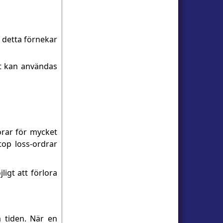
 detta förnekar
et kan användas
orar för mycket
top loss-ordrar
igt att förlora
 tiden. När en