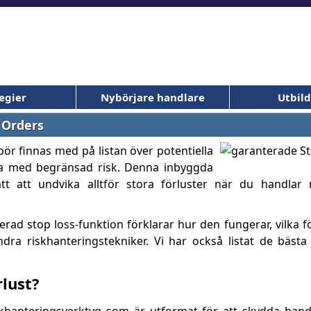
egier
Nybörjare handlare
Utbil
 Orders
r finnas med på listan över potentiella
dla med begränsad risk. Denna inbyggda
ätt att undvika alltför stora förluster när du handla
rad stop loss-funktion förklarar hur den fungerar, vilka f
dra riskhanteringstekniker. Vi har också listat de bäs
lust?