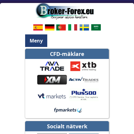
Meny
CFD-mäklare
Socialt nätverk