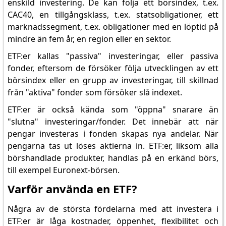
enskild investering. De kan följa ett börsindex, t.ex.
CAC40, en tillgångsklass, t.ex. statsobligationer, ett
marknadssegment, t.ex. obligationer med en löptid på
mindre än fem år, en region eller en sektor.
ETF:er kallas "passiva" investeringar, eller passiva
fonder, eftersom de försöker följa utvecklingen av ett
börsindex eller en grupp av investeringar, till skillnad
från "aktiva" fonder som försöker slå indexet.
ETF:er är också kända som "öppna" snarare än
"slutna" investeringar/fonder. Det innebär att när
pengar investeras i fonden skapas nya andelar. När
pengarna tas ut löses aktierna in. ETF:er, liksom alla
börshandlade produkter, handlas på en erkänd börs,
till exempel Euronext-börsen.
Varför använda en ETF?
Några av de största fördelarna med att investera i
ETF:er är låga kostnader, öppenhet, flexibilitet och