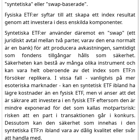
"syntetiska" eller "swap-baserade".
Fysiska ETF:er syftar till att skapa ett index resultat
genom att investera i dess enskilda komponenter.
Syntetiska ETF:er använder däremot en "swap" (ett
juridiskt avtal mellan två parter, varav den ena normalt
är en bank) för att producera avkastningen, samtidigt
som fondens tillgångar hålls som säkerhet.
Säkerheten kan bestå av många olika instrument och
kan vara helt oberoende av det index som ETF:n
försöker replikera. I vissa fall - vanligtvis på mer
esoteriska marknader - kan en syntetisk ETF ibland ha
lägre kostnader än en fysisk ETF, men vi anser att det
är säkrare att investera i en fysisk ETF eftersom den är
mindre exponerad för det som kallas motpartsrisk:
risken att en part i transaktionen går i konkurs.
Dessutom kan den säkerhet som innehas i den
syntetiska ETF:n ibland vara av dålig kvalitet eller svår
att handla med.