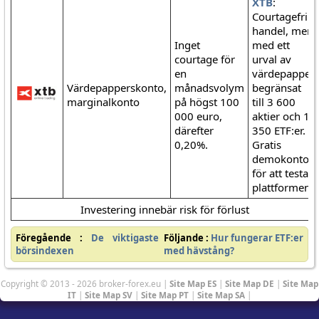
XTB
:
Courtagefri
handel, men
Inget
med ett
courtage för
urval av
en
värdepapper
Värdepapperskonto,
månadsvolym
begränsat
marginalkonto
på högst 100
till 3 600
000 euro,
aktier och 1
därefter
350 ETF:er.
0,20%.
Gratis
demokonto
för att testa
plattformen.
Investering innebär risk för förlust
Föregående :
De viktigaste
Följande :
Hur fungerar ETF:er
börsindexen
med hävstång?
Copyright © 2013 - 2026 broker-forex.eu |
Site Map ES
|
Site Map DE
|
Site Map
IT
|
Site Map SV
|
Site Map PT
|
Site Map SA
|