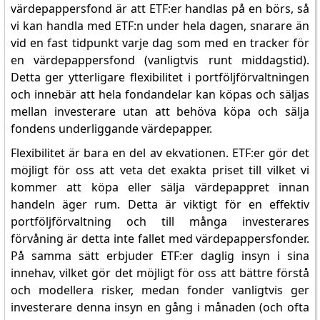
värdepappersfond är att ETF:er handlas på en börs, så
vi kan handla med ETF:n under hela dagen, snarare än
vid en fast tidpunkt varje dag som med en tracker för
en värdepappersfond (vanligtvis runt middagstid).
Detta ger ytterligare flexibilitet i portföljförvaltningen
och innebär att hela fondandelar kan köpas och säljas
mellan investerare utan att behöva köpa och sälja
fondens underliggande värdepapper.
Flexibilitet är bara en del av ekvationen. ETF:er gör det
möjligt för oss att veta det exakta priset till vilket vi
kommer att köpa eller sälja värdepappret innan
handeln äger rum. Detta är viktigt för en effektiv
portföljförvaltning och till många investerares
förvåning är detta inte fallet med värdepappersfonder.
På samma sätt erbjuder ETF:er daglig insyn i sina
innehav, vilket gör det möjligt för oss att bättre förstå
och modellera risker, medan fonder vanligtvis ger
investerare denna insyn en gång i månaden (och ofta