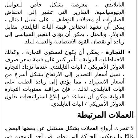
التايلاندي ، معرضة بشكل خاص للعوامل
الجيوسياسية. التقارير التي تشير إلى انخفاض
الصادرات أو معدلات التوظيف ، على سبيل المثال ،
يمكن أن تشهد انخفاض قيمة البات التايلندي مقابل
الدولار. وبالمثل ، يمكن أن يؤدي التغيير السياسي إلى
زيادة أو نقصان القوة الاقتصادية والعملة للبلد.
التجارة
- يمكن أن يكون لمستوى التجارة ، وكذلك
الاحتياطيات الدولية ، تأثير كبير على قيمة سعر صرف
الدولار الأمريكي / البات التايلندي. عندما تزداد التجارة
، تميل أسعار التصدير إلى الارتفاع بشكل أسرع من
أسعار الاستيراد ، مما يؤدي إلى زيادة الطلب على
البات التايلندي. لذلك ، فإن مراقبة معنويات التجارة
الدولية يمكن أن تساعد في إبلاغ استراتيجيات تداول
الدولار الأمريكي / البات التايلندي.
العملات المرتبطة
لا تتحرك أزواج العملات بشكل مستقل عن بعضها البعض.
غالبًا ما تنعكس الحركة التي تظهر في أحد الزوجين في