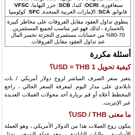
سنغافورة،
OCRI
: كندا،
SCB
: جزر البهاما،
VFSC
:
فانواتو,
SCA
: الإمارات العربية المتحدة,
SFC
: كولومبيا
ينطوي تداول العقود مقابل الفروقات على مخاطر كبيرة
بالخسارة ، لذلك فهو غير مناسب لجميع المستثمرين.
70-80% من حسابات مستثمري التجزئة تخسر المال
عند تداول العقود مقابل الفروقات.
أسئلة مكررة
كيفية تحويل 1 USD = THB؟
يتغير سعر الصرف المباشر لزوج دولار أمريكي / بات
تايلاندي على مدار اليوم. لمعرفة السعر الحالي ، راجع
المخطط أعلاه أو قم بزيارة أحد محولات العملات العديدة
عبر الإنترنت.
ما معنى USD / THB؟
يتكون زوج العملات هذا من الدولار الأمريكي ، وهو العملة
الأساسية ، والبات التايلندي ، وهو عملة التسعير. تمثل