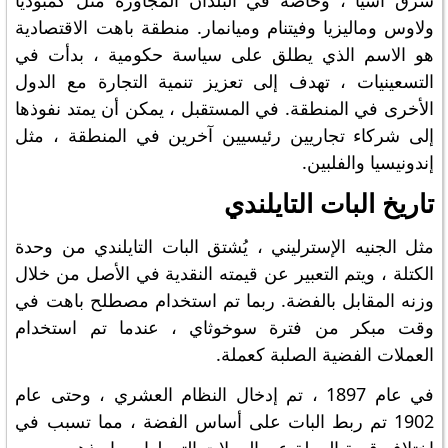
شرق آسيا ، وخاصة في البلدان المجاورة مثل كمبوديا
ولاوس وماليزيا وفيتنام وميانمار. منطقة باهت الاقتصادية
هو الاسم الذي يطلق على سياسة حكومية ، بدأت في
التسعينيات ، تهدف إلى تعزيز تنمية التجارة مع الدول
الأخرى في المنطقة. في المستقبل ، يمكن أن يمتد نفوذها
إلى شركاء تجاريين رئيسيين آخرين في المنطقة ، مثل
إندونيسيا والفلبين.
تاريخ البات التايلندي
مثل الجنيه الإسترليني ، يُشتق البات التايلندي من وحدة
الكتلة ، ويتم التعبير عن قيمته النقدية في الأصل من خلال
وزنه المقابل بالفضة. ربما تم استخدام مصطلح باهت في
وقت مبكر من فترة سوخوثاي ، عندما تم استخدام
العملات الفضية الصلبة كعملة.
في عام 1897 ، تم إدخال النظام العشري ، وحتى عام
1902 تم ربط البات على أساس الفضة ، مما تسبب في