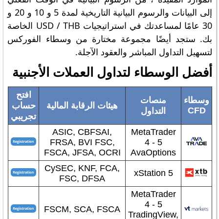
إلى البيانات والرسوم البيانية التاريخية لمدة 5 و 10 و 20 و
30 عامًا لمساعدتك في استراتيجيات USD / THB الخاصة
بك. ستجد أيضًا مجموعة مختارة من وسطاء الفوركس
لتسهيل التداول المباشر والعقود الآجلة.
أفضل الوسطاء لتداول العملات الأجنبية
افتح
وسطاء
منصات
هيئات الرقابة المالية
حساب
CFD
التداول
تجريبي
ASIC, CBFSAI,
MetaTrader
FRSA, BVI FSC,
4 - 5
FSCA, JFSA, OCRI
AvaOptions
CySEC, KNF, FCA,
xStation 5
FSC, DFSA
MetaTrader
4 - 5
FSCM, SCA, FSCA
TradingView,