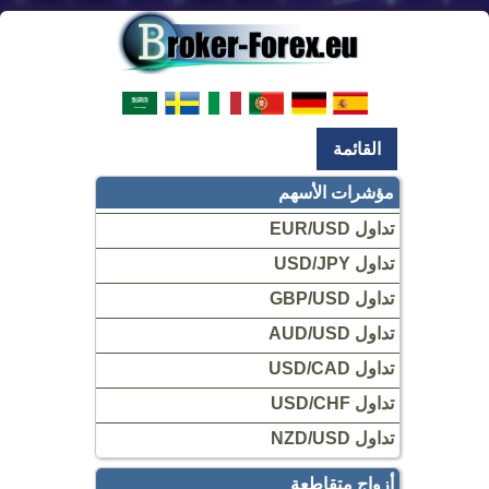
القائمة
مؤشرات الأسهم
تداول EUR/USD
تداول USD/JPY
تداول GBP/USD
تداول AUD/USD
تداول USD/CAD
تداول USD/CHF
تداول NZD/USD
أزواج متقاطعة