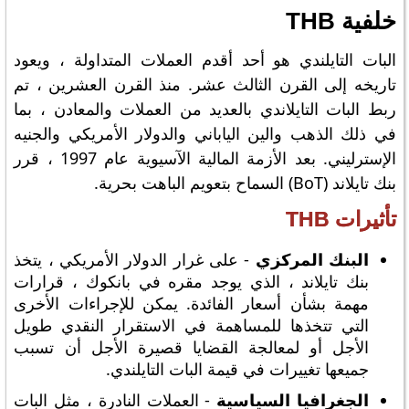
خلفية THB
البات التايلندي هو أحد أقدم العملات المتداولة ، ويعود
تاريخه إلى القرن الثالث عشر. منذ القرن العشرين ، تم
ربط البات التايلاندي بالعديد من العملات والمعادن ، بما
في ذلك الذهب والين الياباني والدولار الأمريكي والجنيه
الإسترليني. بعد الأزمة المالية الآسيوية عام 1997 ، قرر
بنك تايلاند (BoT) السماح بتعويم الباهت بحرية.
تأثيرات THB
البنك المركزي
- على غرار الدولار الأمريكي ، يتخذ
بنك تايلاند ، الذي يوجد مقره في بانكوك ، قرارات
مهمة بشأن أسعار الفائدة. يمكن للإجراءات الأخرى
التي تتخذها للمساهمة في الاستقرار النقدي طويل
الأجل أو لمعالجة القضايا قصيرة الأجل أن تسبب
جميعها تغييرات في قيمة البات التايلندي.
الجغرافيا السياسية
- العملات النادرة ، مثل البات