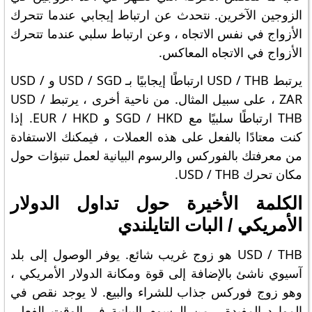
الزوجين الآخرين. نتحدث عن ارتباط إيجابي عندما تتحرك
الأزواج في نفس الاتجاه ، وعن ارتباط سلبي عندما تتحرك
الأزواج في الاتجاه المعاكس.
يرتبط USD / THB ارتباطًا إيجابيًا بـ USD / SGD و USD /
ZAR ، على سبيل المثال. من ناحية أخرى ، يرتبط USD /
THB ارتباطًا سلبيًا مع SGD / HKD و EUR / HKD. إذا
كنت معتادًا بالفعل على هذه العملات ، فيمكنك الاستفادة
من معرفتك بالفوركس والرسوم البيانية لعمل تنبؤات حول
مكان تحرك USD / THB.
الكلمة الأخيرة حول تداول الدولار
الأمريكي / البات التايلندي
USD / THB هو زوج غريب شائع. يوفر الوصول إلى بلد
آسيوي ناشئ بالإضافة إلى قوة ومكانة الدولار الأمريكي ،
وهو زوج فوركس جذاب للشراء والبيع. لا يوجد نقص في
الموارد المفيدة ، من الرسوم البيانية في الوقت الفعلي