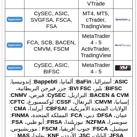
VTrade
CySEC, ASIC,
MT4, MT5,
SVGFSA, FSCA,
cTrader,
FSA
TradingView
MetaTrader
FCA, SCB, BACEN,
4 - 5
CMVM, FSCM
ActivTrader,
TradingView
CySEC, ASIC,
MetaTrader
BIFSC
4 - 5
ASIC
: أستراليا،
BaFin
: ألمانيا،
Bappebti
: إندونيسيا,
BIFSC
: بليز،
BVI FSC
: جزر فيرجن البريطانية،
BACEN & CVM
: البرازيل،
CySEC
: قبرص،
CNMV
:
إسبانيا،
CMVM
: البرتغال،
CSSF
: لوكسمبورغ،
CFTC
:
الولايات المتحدة الأمريكية،
CBFSAI
: أيرلندا،
CMA
:
عمان،
DFSA
: دبي،
FCA
: المملكة المتحدة،
FINMA
:
سويسرا،
MA
NZF
: نيوزيلندا،
FRSA
: أبو ظبي،
FSA
:
سيشيل،
FSCA
: جنوب أفريقيا،
FSCM
: موريشيوس,
JFSA
: اليابان،
JSC
: الأردن،
KNF
: بولندا،
MAS
: