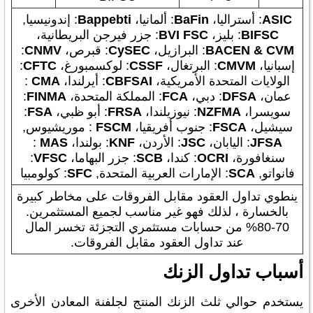
ASIC
: أستراليا،
BaFin
: ألمانيا،
Bappebti
: إندونيسيا,
BIFSC
: بليز،
BVI FSC
: جزر فيرجن البريطانية،
BACEN & CVM
: البرازيل،
CySEC
: قبرص،
CNMV
:
إسبانيا،
CMVM
: البرتغال،
CSSF
: لوكسمبورغ،
CFTC
:
الولايات المتحدة الأمريكية،
CBFSAI
: أيرلندا،
CMA
:
عمان،
DFSA
: دبي،
FCA
: المملكة المتحدة،
FINMA
:
سويسرا،
MA
NZF
: نيوزيلندا،
FRSA
: أبو ظبي،
FSA
:
سيشيل،
FSCA
: جنوب أفريقيا،
FSCM
: موريشيوس,
JFSA
: اليابان،
JSC
: الأردن،
KNF
: بولندا،
MAS
:
سنغافورة،
OCRI
: كندا،
SCB
: جزر البهاما،
VFSC
:
فانواتو,
SCA
: الإمارات العربية المتحدة,
SFC
: كولومبيا
ينطوي تداول العقود مقابل الفروقات على مخاطر كبيرة
بالخسارة ، لذلك فهو غير مناسب لجميع المستثمرين.
70-80% من حسابات مستثمري التجزئة تخسر المال
عند تداول العقود مقابل الفروقات.
أسباب تداول الزنك
يستخدم حوالي ثلث الزنك المنتج لجلفنة المعادن الأخرى