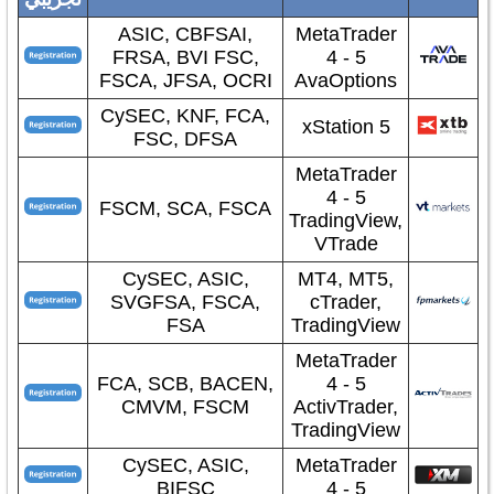
ASIC, CBFSAI,
MetaTrader
FRSA, BVI FSC,
4 - 5
FSCA, JFSA, OCRI
AvaOptions
CySEC, KNF, FCA,
xStation 5
FSC, DFSA
MetaTrader
4 - 5
FSCM, SCA, FSCA
TradingView,
VTrade
CySEC, ASIC,
MT4, MT5,
SVGFSA, FSCA,
cTrader,
FSA
TradingView
MetaTrader
FCA, SCB, BACEN,
4 - 5
CMVM, FSCM
ActivTrader,
TradingView
CySEC, ASIC,
MetaTrader
BIFSC
4 - 5