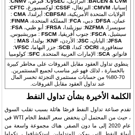
BACEN & CVM
: البرازيل،
CySEC
: قبرص،
CNMV
:
إسبانيا،
CMVM
: البرتغال،
CSSF
: لوكسمبورغ،
CFTC
:
الولايات المتحدة الأمريكية،
CBFSAI
: أيرلندا،
CMA
:
عمان،
DFSA
: دبي،
FCA
: المملكة المتحدة،
FINMA
:
سويسرا،
MA
NZF
: نيوزيلندا،
FRSA
: أبو ظبي،
FSA
:
سيشيل،
FSCA
: جنوب أفريقيا،
FSCM
: موريشيوس,
JFSA
: اليابان،
JSC
: الأردن،
KNF
: بولندا،
MAS
:
سنغافورة،
OCRI
: كندا،
SCB
: جزر البهاما،
VFSC
:
فانواتو,
SCA
: الإمارات العربية المتحدة,
SFC
: كولومبيا
ينطوي تداول العقود مقابل الفروقات على مخاطر كبيرة
بالخسارة ، لذلك فهو غير مناسب لجميع المستثمرين.
70-80% من حسابات مستثمري التجزئة تخسر المال
عند تداول العقود مقابل الفروقات.
الكلمة الأخيرة بشأن تداول النفط
تقدم صناعة تداول النفط فرصًا هائلة بسبب تقلب السوق
، حيث من المحتمل أن ينخفض ​​سعر النفط الخام WTI في
عام 2020 إلى ما دون الصفر. هناك مجموعة واسعة من
أنواع النفط التي يمكن للمتداولين استكشافها ، تكملها