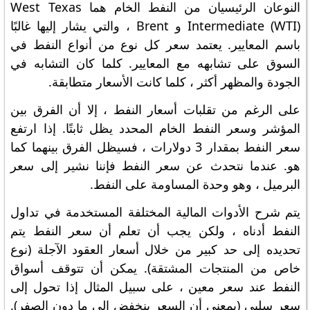
النوعان الرئيسيان من النفط الخام هما West Texas
Intermediate (WTI) و Brent ، والتي يشار إليها غالبًا
باسم المعايير. يعتمد سعر كل نوع من أنواع النفط في
السوق على تشابهه مع المعايير. كلما كان التشابه في
الجودة والمظهر أكثر ، كلما كانت الأسعار متطابقة.
على الرغم من تقلبات أسعار النفط ، إلا أن الفرق بين
المؤشر وسعر النفط الخام المحدد يظل ثابتًا. إذا ارتفع
سعر النفط بمقدار 3 دولارات ، فسيظل الفرق بينهما كما
هو. عندما نتحدث عن سعر النفط فإننا نشير إلى سعر
البرميل ، وهو وحدة المساومة على النفط.
يتم شرح الأدوات المالية المختلفة المستخدمة في تداول
النفط أدناه ، ولكن يجب أن تعلم أن سعر النفط يتم
تحديده إلى حد كبير من خلال أسعار العقود الآجلة (نوع
خاص من المنتجات المشتقة). يمكن أن تتوقف أسواق
النفط عند سعر معين ، على سبيل المثال إذا تحول إلى
سعر سلبي (بمعنى أن السعر ينخفض ​​إلى ما دون الصفر).