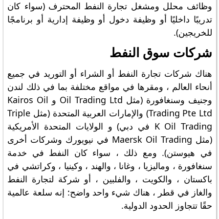
وظائف محلل ومشغل تجارة النفط المحترف (سواء كان
تدريبًا داخليًا أو وظيفة دخول أو وظيفة إدارية أو برنامجًا
للخريجين).
شركات سوق النفط
هناك شركات تجارة النفط أو الشراء أو التوريد في جميع
أنحاء العالم ، ومقرها في مواقع مختلفة بما في ذلك لندن
وجنيف وسنغافورة (مثل Oil Trading Ltd و Kairos Oil
Trading Pte Ltd) والإمارات العربية المتحدة (مثل Triple
K Oil Trading في دبي) و الولايات المتحدة الأمريكية
(مثل Maersk Oil Trading في نيويورك وشركات أخرى
في هيوستن). ومع ذلك ، سواء كان النفط في خدمة
سنغافورة ، وماليزيا ، وغانا ، والهند ، وكينيا ، وكراتشي في
باكستان ، والكويت ، والفلبين ، أو شركة لتجارة النفط
والغاز في قطر ، هناك شيء واحد واضح: إنه سلعة عالمية
حقًا تتجاوز الحدود الدولية.