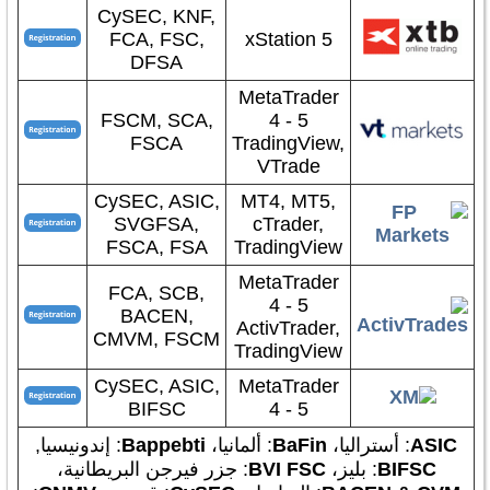
CySEC, KNF,
FCA, FSC,
xStation 5
DFSA
MetaTrader
FSCM, SCA,
4 - 5
FSCA
TradingView,
VTrade
CySEC, ASIC,
MT4, MT5,
SVGFSA,
cTrader,
FSCA, FSA
TradingView
MetaTrader
FCA, SCB,
4 - 5
BACEN,
ActivTrader,
CMVM, FSCM
TradingView
CySEC, ASIC,
MetaTrader
BIFSC
4 - 5
ASIC
: أستراليا،
BaFin
: ألمانيا،
Bappebti
: إندونيسيا,
BIFSC
: بليز،
BVI FSC
: جزر فيرجن البريطانية،