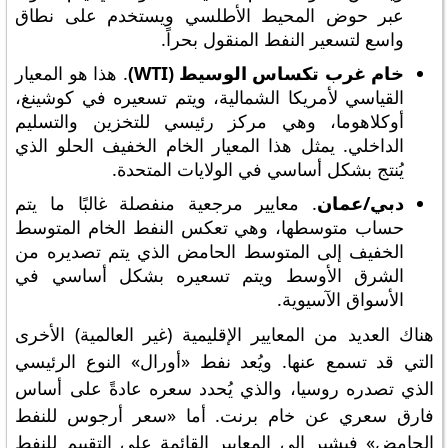
عبر حوض المحيط الأطلسي ويستخدم على نطاق
واسع لتسعير النفط المنقول بحراً.
خام غرب تكساس الوسيط (WTI)
. هذا هو المعيار
القياسي لأمريكا الشمالية، ويتم تسعيره في كوشينغ،
أوكلاهوما، وهي مركز رئيسي للتخزين والتسليم
الداخلي. يمثل هذا المعيار الخام الخفيف الحلو الذي
يُنتج بشكل أساسي في الولايات المتحدة.
دبي/عمان
. معايير مرجعية منفصلة غالبًا ما يتم
حساب متوسطها، وهي تعكس النفط الخام المتوسط
الخفيف إلى المتوسط الحامض الذي يتم تصديره من
الشرق الأوسط ويتم تسعيره بشكل أساسي في
الأسواق الآسيوية.
هناك العديد من المعايير الإقليمية (غير العالمية) الأخرى
التي قد تسمع عنها. ويُعد نفط «أورال» النوع الرئيسي
الذي تصدره روسيا، والذي يُحدد سعره عادةً على أساس
فارق سعري عن خام برنت. أما «سعر أرجوس للنفط
الحامض» فيشير إلى المعايير القائمة على التقييم للنفط