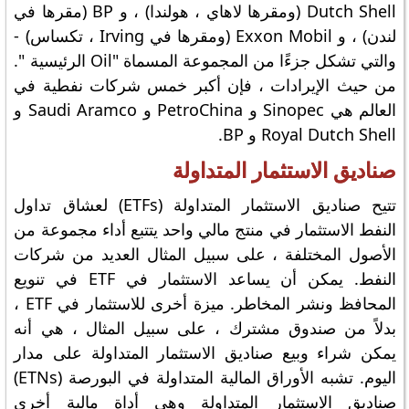
Dutch Shell (ومقرها لاهاي ، هولندا) ، و BP (مقرها في
لندن) ، و Exxon Mobil (ومقرها في Irving ، تكساس) -
والتي تشكل جزءًا من المجموعة المسماة "Oil الرئيسية ".
من حيث الإيرادات ، فإن أكبر خمس شركات نفطية في
العالم هي Sinopec و PetroChina و Saudi Aramco و
Royal Dutch Shell و BP.
صناديق الاستثمار المتداولة
تتيح صناديق الاستثمار المتداولة (ETFs) لعشاق تداول
النفط الاستثمار في منتج مالي واحد يتتبع أداء مجموعة من
الأصول المختلفة ، على سبيل المثال العديد من شركات
النفط. يمكن أن يساعد الاستثمار في ETF في تنويع
المحافظ ونشر المخاطر. ميزة أخرى للاستثمار في ETF ،
بدلاً من صندوق مشترك ، على سبيل المثال ، هي أنه
يمكن شراء وبيع صناديق الاستثمار المتداولة على مدار
اليوم. تشبه الأوراق المالية المتداولة في البورصة (ETNs)
صناديق الاستثمار المتداولة وهي أداة مالية أخرى