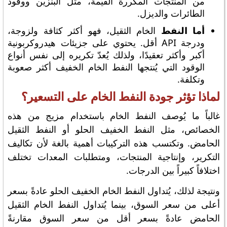
من المنتجات المكررة القيّمة، مثل البنزين ووقود
الطائرات والديزل.
أما النفط
الخام الثقيل، فهو أكثر كثافة ولزوجة،
ودرجة API أقل. يحتوي على جزيئات هيدروكربونية
أكبر وأكثر تعقيدًا، ولذلك يُعدّ تكريره إلى نفس أنواع
الوقود التي يُنتجها النفط الخام الخفيف أكثر صعوبة
وتكلفة.
لماذا تؤثر جودة النفط الخام على التسعير؟
غالباً ما يُوصف النفط الخام باستخدام مزيج من هذه
الخصائص، مثل النفط الخفيف الحلو أو النفط الثقيل
الحامض. وتكتسب هذه التركيبات أهمية بالغة لأن تكاليف
التكرير، وإنتاجية المنتجات، ومتطلبات المعدات تختلف
اختلافاً كبيراً بين الدرجات.
ونتيجة لذلك، يُتداول النفط الخام الخفيف الحلو عادةً بسعر
أعلى من سعر السوق، بينما يُتداول النفط الخام الثقيل
الحامض عادةً بسعر أقل من سعر السوق مقارنةً