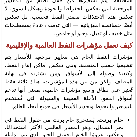
المختلفة، يتم تسعيرها من خلال نظام من المعايير
المرجعية التي تعكس الجغرافيا والجودة وهيكل السوق. لا
تعكس هذه الاختلافات مصدر النفط فحسب، بل تعكس
أيضًا خصائصه الفيزيائية — التي توصف عادةً بمصطلحات
مثل خفيف أو ثقيل، وحلو أو حامض.
كيف تعمل مؤشرات النفط العالمية والإقليمية
مؤشرات النفط الخام هي معايير مرجعية للأسعار يتم
تنظيمها حسب المنطقة. وهي تعكس أماكن إنتاج النفط،
وكيفية وصوله إلى الأسواق، ومن يشتريه في نهاية
المطاف. ولكن من بين هذه المؤشرات، هناك ثلاثة فقط
تُعتبر على نطاق واسع مؤشرات عالمية، بمعنى أنها تدعم
أسواق العقود الآجلة العميقة والسيولة التي تُستخدم
للتسعير والتحوط وتحديد الأسعار في جميع أنحاء العالم.
خام برنت
. يُستخرج خام برنت من حقول النفط في
بحر الشمال، وهو المعيار العالمي الأكثر استخدامًا،
ويعكس عمومًا الخام الخفيف الحلو الذي يتم تداوله