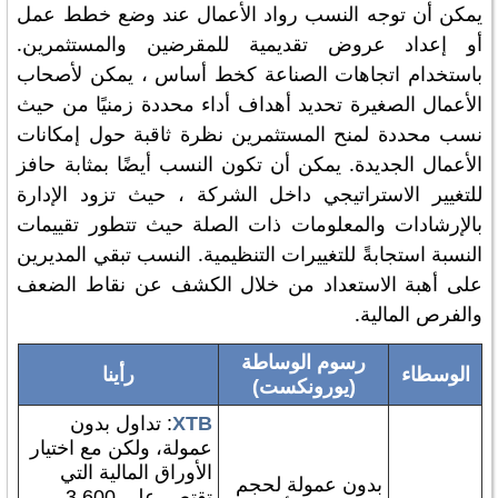
يمكن أن توجه النسب رواد الأعمال عند وضع خطط عمل
أو إعداد عروض تقديمية للمقرضين والمستثمرين.
باستخدام اتجاهات الصناعة كخط أساس ، يمكن لأصحاب
الأعمال الصغيرة تحديد أهداف أداء محددة زمنيًا من حيث
نسب محددة لمنح المستثمرين نظرة ثاقبة حول إمكانات
الأعمال الجديدة. يمكن أن تكون النسب أيضًا بمثابة حافز
للتغيير الاستراتيجي داخل الشركة ، حيث تزود الإدارة
بالإرشادات والمعلومات ذات الصلة حيث تتطور تقييمات
النسبة استجابةً للتغييرات التنظيمية. النسب تبقي المديرين
على أهبة الاستعداد من خلال الكشف عن نقاط الضعف
والفرص المالية.
رسوم الوساطة
الوسطاء
رأينا
(يورونكست)
XTB
: تداول بدون
عمولة، ولكن مع اختيار
الأوراق المالية التي
بدون عمولة لحجم
تقتصر على 3,600