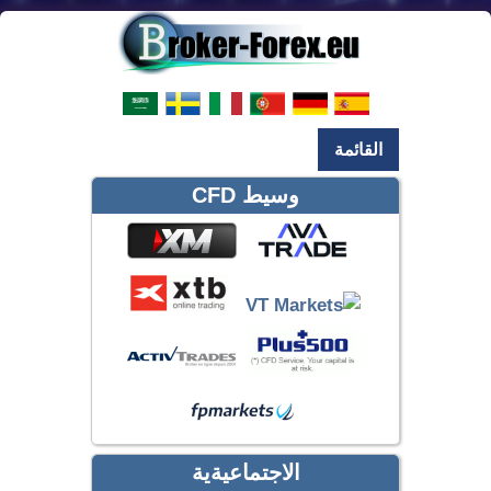
القائمة
وسيط CFD
الاجتماعيةية