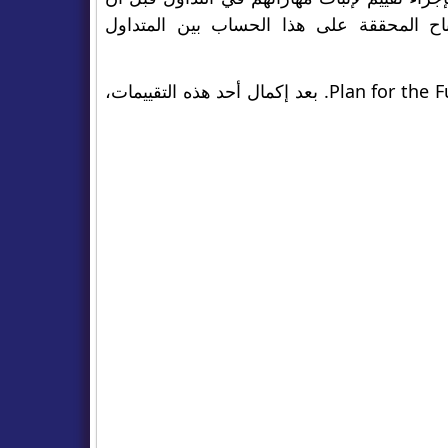
اح المحققة على هذا الحساب بين المتداول
تقدم FundedNext ثلاثة تقييمات: نموذج Stellar، Instant Stellar و Plan for the Future. بعد إكمال أحد هذه التقييمات،