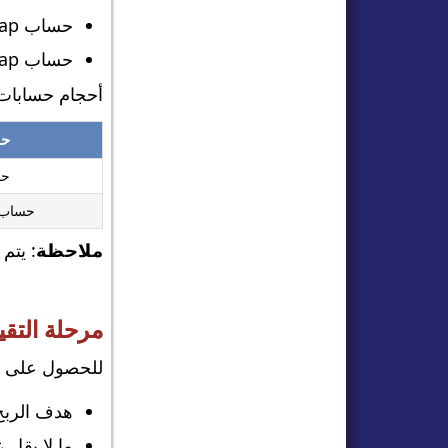
حساب Swap: حساب مع رسوم ليلية.
حساب Swap مجاني: حساب مجاني خلال الليل، مناسب عندما يحتفظ المتداولون (Swing) بأوامرهم لعدة أيام.
أحجام حسابات Stellar 1-Step ورسوم التسجيل هي كما 
حج
حس
حساب ا
ملاحظة
: يتم
مرحلة التقي
للحصول على حساب تمويل Stellar في خطوة واحدة، يج
هدف الربح 10٪
ما لا يقل 