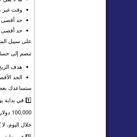
وقت غير م
حد أقصى لل
حد أقصى ل
على سبيل المث
تنضم إلى حساب بحجم 
هدف الربح الذي
الحد الأقصى للانخفاض ال
ستساعدك بعض 
1️⃣ في بداية يوم التداول، يبلغ رصيد الحساب 100000 دولار.
100,000 دولار – 3,000 دولار = 97,000 دولار
خلال اليوم، لا يُسمح 
2️⃣ في بداية يوم التداول، يبلغ رصيد الحساب 102,000 دولار.