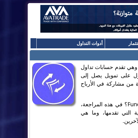
ثمار
أدوات التداول
دة. وهي تقدم حسابات تداول
داولين الحصول على تمويل يصل إلى
ادة من مشاركة في الأرباح
مع هذه الشروط الجذابة، هل يجب على المتداولين التسجيل في FundedNext؟ في هذه المراجعة،
ات التقييمية التي تقدمها، وما هي
آخرين.