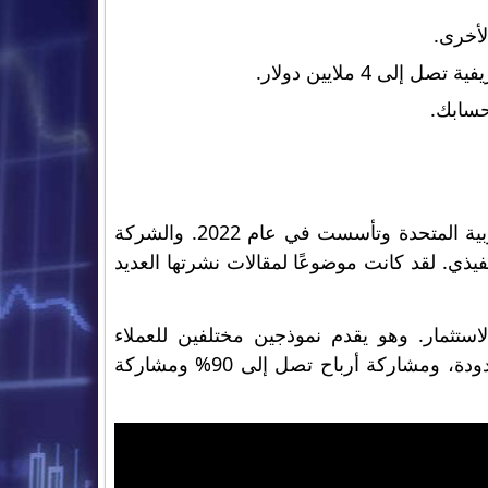
حسابك.
FundedNext هي شركة تجارية دولية خاصة مقرها في دولة الإمارات العربية المتحدة وتأسست في عام 2022. والشركة
ايد رئيسها التنفيذي. لقد كانت موضوعًا لمقالات نشرتها العديد
اط الاستثمار. وهو يقدم نموذجين مختلفين للعملاء
المحتملين لفتح حسابات تداول ممولة مباشرة، مع محاولات مجانية غير محدودة، ومشاركة أرباح تصل إلى 90% ومشاركة