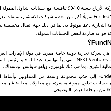
90/1 تنافسية مع حسابات التداول الممولة الأخرى.
مة التجارية دعمًا موثوقًا به، بما في ذلك جهة اتصال مخصصة ل
ة قواعد صارمة لبعض الحسابات الممولة.
مملوكة لشركة NEXT Ventures، التي يرأسها سيد عبد الله ج
الية الكبرى، بما في ذلك بلومبرج، وياهو فاينانس، وناسداك.
يهدف FundedNext إلى جذب مجموعة واسعة من المتداولين وأنم