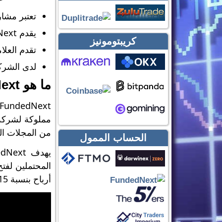
تعتبر مشاركة الأرباح بنسبة 0
يقدم FundedNext تمويلًا أكبر من معظم شركات الاستثمار، بملفات تعريفية تصل إلى 4 ملايين دولار.
كريبتومونيز
تقدم العلا
لدى الشرك
ما هو FundNext؟
من المجلات الم
الحساب الممول
أرباح بنسبة 15% من مرحلة العرض التوضيحي.