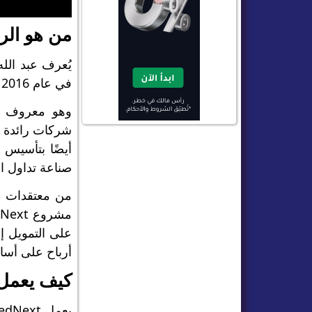
من هو الرئيس 
في عام 2016 بهدف خلق فرص عمل عالمية وتبسيط حياة الناس.
شركات رائدة ف
صناعة تداول ال
من معتقدات ج
على التمويل إ
أرباح على أساس
كيف يعمل undNext