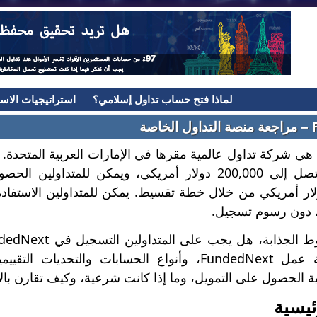
لماذا فتح حساب تداول إسلامي؟
استراتيجيات الاست
صة
FundedNext هي شركة تداول عالمية مقرها في الإمارات العربية المتح
ممولة بقيمة تصل إلى 200,000 دولار أمريكي، ويمكن للمت
4,000 دولار أمريكي من خلال خطة تقسيط. يمكن للمتداولين الاستف
سنغطي كيفية عمل FundedNext، وأنواع الحسابات والتحدي
ة الحصول على التمويل، وما إذا كانت شرعية، وكيف تقارن بال
ئيسية