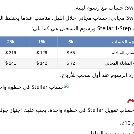
يلي:
م الحساب
6k
15k
25k
اب المبادلة
65 $
129 $
219 $
لمبادلة المجاني
72 $
142 $
241 $
 رد الرسوم عند أول سحب للأرباح.
يم
ب عليك اجتياز جولة تحدي مع المتطلبات التالية:
.
عن يومين من التداول.