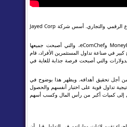
يُعرف عبد الله جيد عالميًا بأنه أحد رواد الأعمال الشباب الواعدين في القطاع الرقمي والتجاري. أسس شركة Jayed Corp
وهو معروف جدًا بتأسيس المشاريع التالية: Growth Alliance وMoneyBackFX وeComChef، والتي أصبحت جميعها
بير في صناعة تداول المستثمرين الأفراد، قام
تها ملايين الدولارات والتي أصبحت فرصة جذابة للغاية في
 أجل تحقيق أهدافه. ويظهر هذا بوضوح في
م إستراتيجية تداول قوية على اختبار أنفسهم والحصول
صول إلى كميات أكبر من رأس المال وكسب أسهم
لون بإجراء تقييم لإثبات مهاراتهم في التداول قبل أن