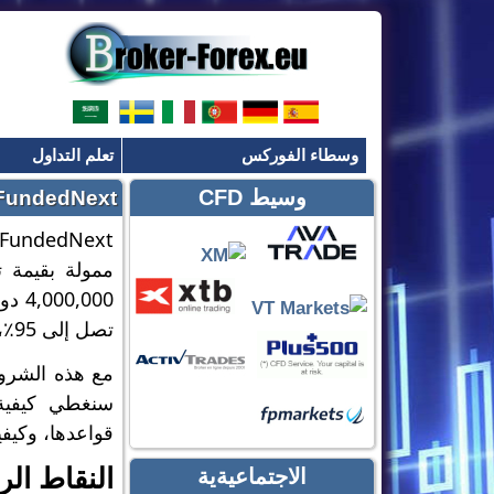
وسطاء الفوركس
تعلم التداول
وسيط CFD
FundedNext – مراجعة منصة التداول الخا
,000
تصل إلى 95٪، دون رسوم تسجيل.
قواعدها، وكيفي
النقاط الر
الاجتماعيةية