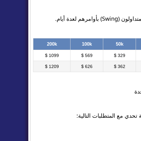
200k
100k
50k
1099 $
569 $
329 $
1209 $
626 $
362 $