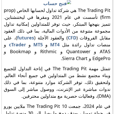
The Trading Pit هي شركة تداول لحسابها الخاص (prop
firm) تأسست في عام 2021 ومقرها في ليختنشتاين.
تتميز بنهجها المبتكر، حيث توفر للمتداولين إمكانية تداول
مجموعة متنوعة من الأدوات المالية، بما في ذلك العقود
مقابل الفروقات (
CFD
) والعقود الآجلة (
futures
)، على
منصات تداول رائدة مثل
MT4
و
MT5
و
cTrader
و
ATAS و Quantower و Rithmic و Bookmap و
EdgePro و Sierra Chart.
تتمثل مهمة The Trading Pit في إتاحة التداول للجميع
وبناء مجتمع نشط من المتداولين في جميع أنحاء العالم.
ولتحقيق ذلك، توفر الشركة موارد متنوعة، بما في ذلك
ندوات مباشرة عبر الإنترنت، ووصول مباشر إلى السوق
(DMA)، وفعاليات حصرية مع متداولين محترفين.
في عام 2024، جمعت The Trading Pit 10 ملايين يورو
في جولة تمويل، بهدف دمج ما يصل إلى 30 منصة تداول