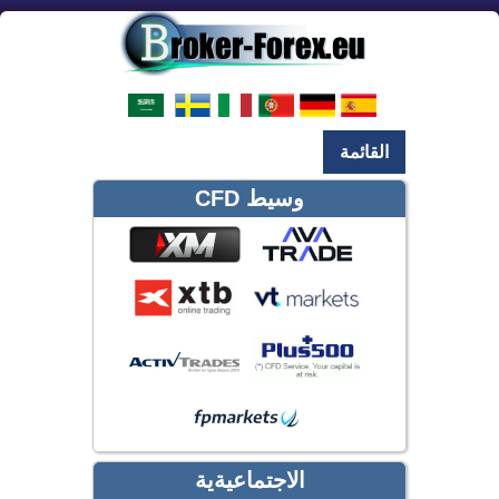
القائمة
وسيط CFD
الاجتماعيةية