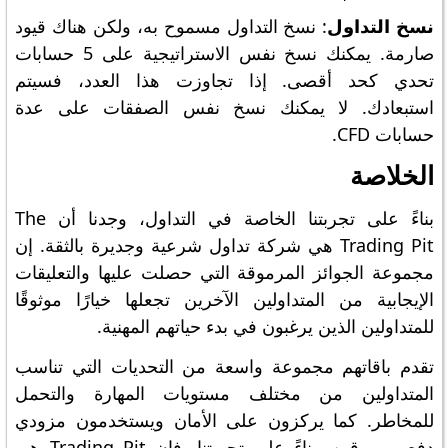
نسخ التداول
: نسخ التداول مسموح به، ولكن هناك قيود
صارمة. يمكنك نسخ نفس الاستراتيجية على 5 حسابات
تحدي كحد أقصى. إذا تجاوزت هذا العدد، فسيتم
استبعادك. لا يمكنك نسخ نفس الصفقات على عدة
حسابات CFD.
الخلاصة
بناءً على تجربتنا الخاصة في التداول، وجدنا أن The
Trading Pit هي شركة تداول شرعية وجديرة بالثقة. إن
مجموعة الجوائز المرموقة التي حصلت عليها والتعليقات
الإيجابية من المتداولين الآخرين تجعلها خيارًا موثوقًا
للمتداولين الذين يرغبون في بدء حياتهم المهنية.
تقدم باقاتهم مجموعة واسعة من التحديات التي تناسب
المتداولين من مختلف مستويات المهارة والتحمل
للمخاطر. كما يركزون على الأمان ويستخدمون مزودي
دفع مرموقين. بناءً على تجربتنا، فإن Trading Pit هي