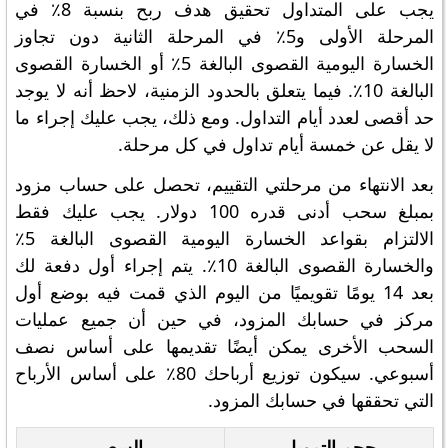
يجب على المتداول تحقيق هدف ربح بنسبة 8٪ في
المرحلة الأولى و5٪ في المرحلة الثانية دون تجاوز
الخسارة اليومية القصوى البالغة 5٪ أو الخسارة القصوى
البالغة 10٪. فيما يتعلق بالحدود الزمنية، لاحظ أنه لا يوجد
حد أقصى لعدد أيام التداول. ومع ذلك، يجب عليك إجراء ما
لا يقل عن خمسة أيام تداول في كل مرحلة.
بعد الانتهاء من مرحلتي التقييم، تحصل على حساب مزود
بمبلغ سحب أدنى قدره 100 دولار. يجب عليك فقط
الالتزام بقواعد الخسارة اليومية القصوى البالغة 5٪
والخسارة القصوى البالغة 10٪. يتم إجراء أول دفعة لك
بعد 14 يومًا تقويميًا من اليوم الذي قمت فيه بوضع أول
مركز في حسابك المزود، في حين أن جميع عمليات
السحب الأخرى يمكن أيضًا تقديمها على أساس نصف
أسبوعي. سيكون توزيع أرباحك 80٪ على أساس الأرباح
التي تحققها في حسابك المزود.