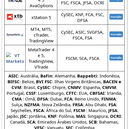
FSC, FSCA, JFSA, OCRI
AvaOptions
CySEC, KNF, FCA, FSC,
xStation 5
DFSA
MT4, MT5,
CySEC, ASIC, SVGFSA,
cTrader,
FSCA, FSA
TradingView
MetaTrader 4
e 5,
FSCM, SCA, FSCA
TradingView,
VTrade
ASIC
: Austrália,
BaFin
: Alemanha,
Bappebti
: Indonésia,
BIFSC
: Belize,
BVI FSC
: Ilhas Virgens Britânicas,
BACEN e
CVM
: Brasil,
CySEC
: Chipre,
CNMV
: Espanha,
CMVM
:
Portugal,
CSSF
: Luxemburgo,
CFTC
: EUA,
CBFSAI
: Irlanda,
CMA
: Omã,
DFSA
: Dubai,
FCA
: Reino Unido,
FINMA
:
Suíça,
NZFMA
: Nova Zelândia,
FRSA
: Abu Dhabi,
FSA
:
Seychelles,
FSCA
: África do Sul,
FSCM
: Maurício,
JFSA
:
Japão,
JSC
: Jordânia,
KNF
: Polônia,
MAS
: Singapura,
OCRI
:
Canadá,
SCA
: Emirados Árabes Unidos,
SCB
: Bahamas,
VFSC
: Vanuatu,
SFC
: Colômbia