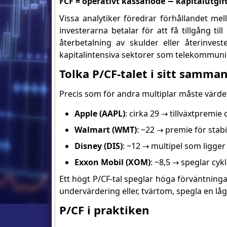
FCF = operativt kassaflöde − kapitalutgif
Vissa analytiker föredrar förhållandet mel
investerarna betalar för att få tillgång till
återbetalning av skulder eller återinvest
kapitalintensiva sektorer som telekommunik
Tolka P/CF-talet i sitt samma
Precis som för andra multiplar måste värde
Apple (AAPL)
: cirka 29 → tillväxtpremie
Walmart (WMT)
: ~22 → premie för sta
Disney (DIS)
: ~12 → multipel som ligger 
Exxon Mobil (XOM)
: ~8,5 → speglar cyk
Ett högt P/CF-tal speglar höga förväntningar
undervärdering eller, tvärtom, spegla en lågr
P/CF i praktiken