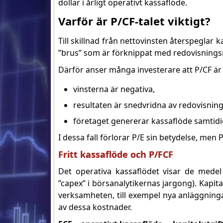
dollar i årligt operativt kassaflöde.
Varför är P/CF-talet viktigt?
Till skillnad från nettovinsten återspeglar 
”brus” som är förknippat med redovisningsme
Därför anser många investerare att P/CF är et
vinsterna är negativa,
resultaten är snedvridna av redovisnin
företaget genererar kassaflöde samtidig
I dessa fall förlorar P/E sin betydelse, men P
Fritt kassaflöde och P/FCF
Det operativa kassaflödet visar de medel 
”capex” i börsanalytikernas jargong). Kapit
verksamheten, till exempel nya anläggninga
av dessa kostnader.