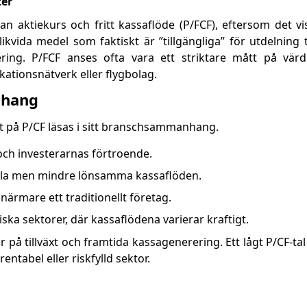
ter
lan aktiekurs och fritt kassaflöde (P/FCF), eftersom det v
 likvida medel som faktiskt är ”tillgängliga” för utdelning t
ering. P/FCF anses ofta vara ett striktare mått på värde
ationsnätverk eller flygbolag.
nhang
t på P/CF läsas i sitt branschsammanhang.
 och investerarnas förtroende.
bila men mindre lönsamma kassaflöden.
närmare ett traditionellt företag.
liska sektorer, där kassaflödena varierar kraftigt.
 på tillväxt och framtida kassagenerering. Ett lågt P/CF-ta
entabel eller riskfylld sektor.