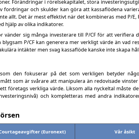
r. Förändringar i rörelsekapitalet, stora investeringsutgif
fordringar och skulder kan göra att kassaflödena varierar 
nte allt. Det är mest effektivt när det kombineras med P/E, P
hjälp av olika indikatorer.
för vänder sig många investerare till P/CF för att verifiera
 blygsam P/CF kan generera mer verkligt värde än vad re
kulära intäkter men svag kassaflöde kanske inte skapa hål
tersom den fokuserar på det som verkligen betyder någo
t mått som är svårare att manipulera än redovisade vinste
tt företags verkliga värde. Liksom alla nyckeltal måste det
nvesteringsnivå) och kompletteras med andra indikatorer
börsen
Courtageavgifter (Euronext)
Vår åsikt