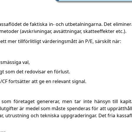
kassaflödet de faktiska in- och utbetalningarna. Det eliminer
toder (avskrivningar, avsättningar, skatteeffekter etc.).
t mer tillförlitligt värderingsmått än P/E, särskilt när:
gsmässiga val,
t som det redovisar en förlust.
/CF fortsätter att ge en relevant signal.
som företaget genererar, men tar inte hänsyn till kapital
alutgifter är medel som måste spenderas för att upprätthåll
r, utrustning och tekniska uppgraderingar. Det fria kassafl