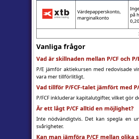
Ing
Värdepapperskonto,
på h
marginalkonto
0,2
Vanliga frågor
Vad är skillnaden mellan P/CF och P/
P/E jämför aktiekursen med redovisade vi
vara mer tillförlitligt.
Vad tillför P/FCF-talet jämfört med P
P/FCF inkluderar kapitalutgifter, vilket gör d
Är ett lågt P/CF alltid en möjlighet?
Inte nödvändigtvis. Det kan spegla en un
svårigheter.
Kan man jämföra P/CF mellan olika 