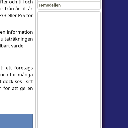
ter och till och
H-modellen
från år till år.
/B eller P/S för
 den information
sultaträkningen
lbart värde.
t: ett företags
r och för många
 dock ses i sitt
 för att ge en