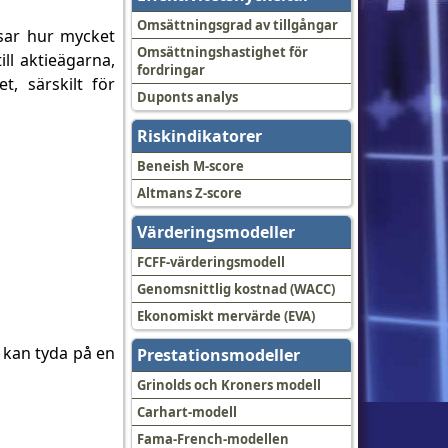
Omsättningsgrad av tillgångar
isar hur mycket
Omsättningshastighet för
ill aktieägarna,
fordringar
t, särskilt för
Duponts analys
Riskindikatorer
Beneish M-score
Altmans Z-score
Värderingsmodeller
FCFF-värderingsmodell
Genomsnittlig kostnad (WACC)
Ekonomiskt mervärde (EVA)
l kan tyda på en
Prestationsmodeller
Grinolds och Kroners modell
Carhart-modell
Fama-French-modellen