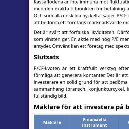
Kassaflödena är inte immuna mot fluktuatione
med den exakta tidpunkten för betalning av 
Och som alla enskilda nyckeltal säger P/CF i
att bedöma ett företags marknadsvärde med 
Det är svårt att förfalska likviditeten. Där
som vinsten ger. En aktie med hög P/E men
antyder. Omvänt kan ett företag med spekta
Slutsats
P/CF-kvoten är ett kraftfullt verktyg ef
förmåga att generera kontanter. Det är et
investerare en solid grund för att bedöma e
sammanhang (bransch, konjunkturcykel, i
fullständig bild.
Mäklare för att investera på 
Finansiella
Mäklare
instrument