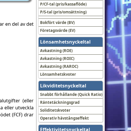
P/CF-tal (pris/kassaflöde)
P/S-tal (pris/omsättning)
Bokfört värde (BV)
ar en del av det
Företagsvärde (EV)
Lönsamhetsnyckeltal
Avkastning (ROE)
Avkastning (ROIC)
Avkastning (RAROC)
Lönsamhetskvoter
Likviditetsnyckeltal
Snabbt förhållande (Quick Ratio)
utgifter (eller
Räntetäckningsgrad
a eller utveckla
Soliditetskvoter
ödet (FCF) drar
Operativ hävstångseffekt
Effektivitetsnyckeltal