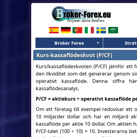
Broker Forex
Strat
Kurs-kassaflödeskvot (P/CF)
Kurs/kassaflödeskvoten (P/CF) jämför ett 
den likviditet som det genererar genom sin
operativt kassaflöde. Denna siffra hä
kassaflödesanalys.
P/CF = aktiekurs ÷ operativt kassaflöde pe
Om ett företag till exempel redovisar ett 
10 miljarder dollar och har en miljard ak
kassaflöde per aktie 10 dollar. Om aktien ha
P/CF-talet (100 ÷ 10) = 10. Investerarna bet