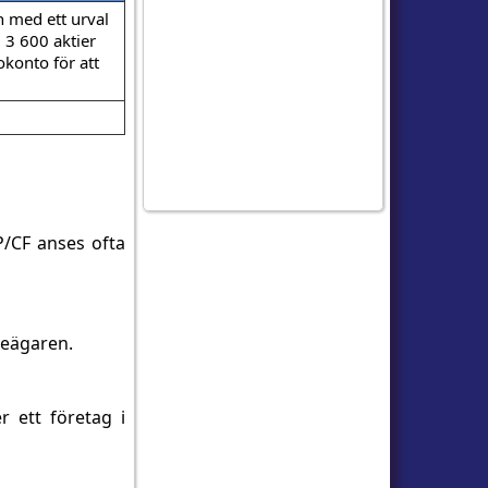
n med ett urval
 3 600 aktier
okonto för att
P/CF anses ofta
tieägaren.
r ett företag i