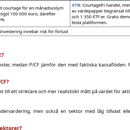
XTB
: Courtagefri handel, me
et courtage för en månadsvolym
av värdepapper begränsat till
ögst 100 000 euro, därefter
och 1 350 ETF:er. Gratis dem
0%.
testa plattformen.
Investering innebär risk för förlust
E?
nster, medan P/CF jämför den med faktiska kassaflöden. 
/CF?
et till ett striktare och mer realistiskt mått på värdet för ak
dervärdering, men också en sektor med låg tillväxt elle
sektorer?