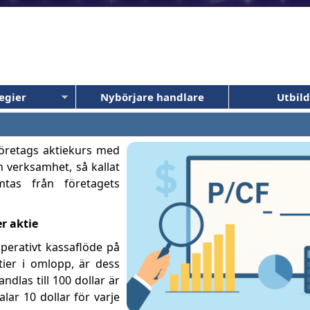
egier
Nybörjare handlare
Utbil
företags aktiekurs med
 verksamhet, så kallat
mtas från företagets
r aktie
operativt kassaflöde på
tier i omlopp, är dess
ndlas till 100 dollar är
alar 10 dollar för varje