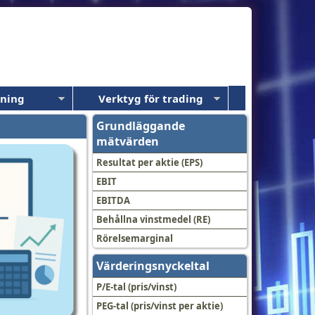
dning
Verktyg för trading
Grundläggande
mätvärden
Resultat per aktie (EPS)
EBIT
EBITDA
Behållna vinstmedel (RE)
Rörelsemarginal
Värderingsnyckeltal
P/E-tal (pris/vinst)
PEG-tal (pris/vinst per aktie)