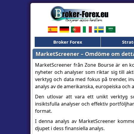
Broker Forex
Strat
MarketScreener – Omdöme om detta v
MarketScreener från Zone Bourse är en kom
nyheter och analyser som riktar sig till a
verktyg och data med fokus på trender, inv
analys av de amerikanska, europeiska och 
Den utlovar att vara ett unikt verktyg so
insiktsfulla analyser och effektiv portföljhan
format.
I denna analys av MarketScreener kommer v
djupet i dess finansiella analys.