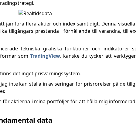
radingstrategi.
tt jämföra flera aktier och index samtidigt. Denna visuella
ka tillgångars prestanda i förhållande till varandra, till 
cerade tekniska grafiska funktioner och indikatorer 
ttformar som
TradingView
, kanske du tycker att verktygen
r finns det inget prisvarningssystem.
ag inte kan ställa in aviseringar för prisrörelser på de tillg
er.
 för aktierna i mina portföljer för att hålla mig informer
undamental data