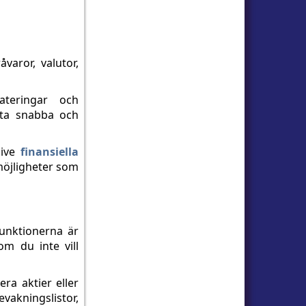
åvaror, valutor,
ateringar och
atta snabba och
sive
finansiella
 möjligheter som
funktionerna är
m du inte vill
ra aktier eller
evakningslistor,