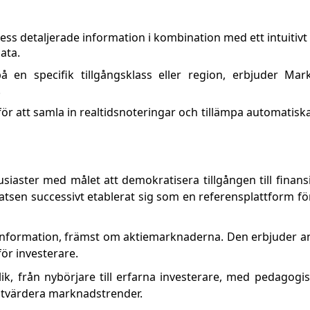
s detaljerade information i kombination med ett intuitivt
ata.
 en specifik tillgångsklass eller region, erbjuder Mar
.
för att samla in realtidsnoteringar och tillämpa automatisk
aster med målet att demokratisera tillgången till finansi
tsen successivt etablerat sig som en referensplattform fö
 information, främst om aktiemarknaderna. Den erbjuder ana
ör investerare.
lik, från nybörjare till erfarna investerare, med pedagogi
 utvärdera marknadstrender.