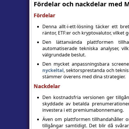
Fördelar och nackdelar med 
Fördelar
Denna allt-i-ett-lösning täcker ett bre
räntor, ETF:er och kryptovalutor, vilket 
Den lättanvända plattformen tillh
automatiserade tekniska analyser, vi
välgrundade beslut.
Den mycket anpassningsbara screenern 
nyckeltal
, sektorsprestanda och teknisk
stämmer överens med dina strategier.
Nackdelar
Den kostnadsfria versionen ger tillgå
skyddade av betalda prenumerationer
investera i ett premiumabonnemang.
Även om plattformen tillhandahåller omf
tillgångar samtidigt. Det blir då svårar