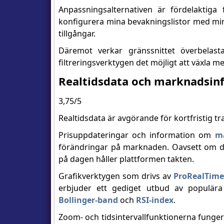
Anpassningsalternativen är fördelaktiga
konfigurera mina bevakningslistor med mina
tillgångar.
Däremot verkar gränssnittet överbelasta
filtreringsverktygen det möjligt att växla me
Realtidsdata och marknadsin
3,75/5
Realtidsdata är avgörande för kortfristig t
Prisuppdateringar och information om
ma
förändringar på marknaden. Oavsett om du
på dagen håller plattformen takten.
Grafikverktygen som drivs av
ProRealTime
erbjuder ett gediget utbud av populär
Bollinger-band
och
RSI-index
.
Zoom- och tidsintervallfunktionerna funge