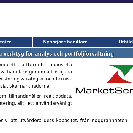
egier
Nybörjare handlare
Utbil
erktyg för analys och portföljförvaltning
plett plattform för finansiella
ktiva handlare genom att erbjuda
esteringsstrategier och teknisk
asiatiska marknaderna.
m tillhandahåller realtidsdata,
tering, allt i ett användarvänligt
i att utvärdera dess kapacitet, från noggrannheten i re