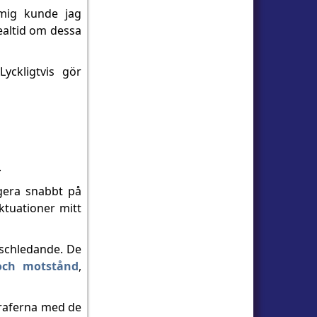
 mig kunde jag
ealtid om dessa
yckligtvis gör
.
agera snabbt på
ktuationer mitt
nschledande. De
och motstånd
,
graferna med de