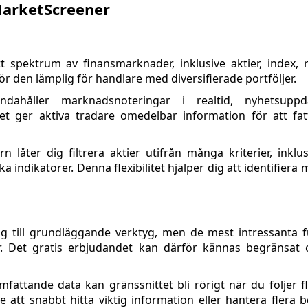
MarketScreener
tt spektrum av finansmarknader, inklusive aktier, index, r
gör den lämplig för handlare med diversifierade portföljer.
andahåller marknadsnoteringar i realtid, nyhetsuppd
lket ger aktiva tradare omedelbar information för att f
låter dig filtrera aktier utifrån många kriterier, inklu
a indikatorer. Denna flexibilitet hjälper dig att identifiera
ng till grundläggande verktyg, men de mest intressanta 
. Det gratis erbjudandet kan därför kännas begränsat o
attande data kan gränssnittet bli rörigt när du följer fle
e att snabbt hitta viktig information eller hantera flera b