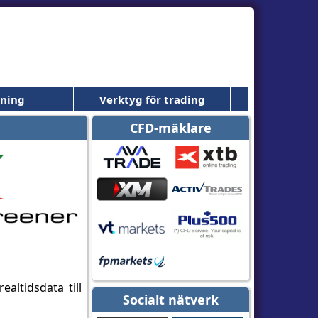
dning
Verktyg för trading
CFD-mäklare
altidsdata till
Socialt nätverk