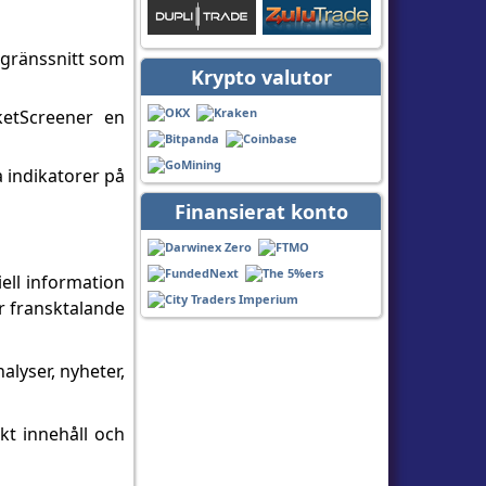
 gränssnitt som
Krypto valutor
ketScreener en
a indikatorer på
Finansierat konto
ell information
r fransktalande
lyser, nyheter,
skt innehåll och