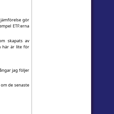
 jämförelse gör
exempel ETF:erna
som skapats av
 här är lite för
ångar jag följer
ad om de senaste