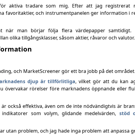
 för aktiva tradare som mig. Efter att jag registrerat
 favoritaktier, och instrumentpanelen ger information i r
t när man börjar följa flera värdepapper samtidigt. L
llan olika tillgångsklasser, såsom aktier, råvaror och valutor.
formation
rading, och MarketScreener gör ett bra jobb på det området
rknadens djup är tillförlitliga
, vilket gör att du kan 
 övervakar rörelser före marknadens öppnande eller flu
är också effektiva, även om de inte nödvändigtvis är bra
a indikatorer som volym, glidande medelvärden,
stöd 
rar utan problem, och jag hade inga problem att anpassa 