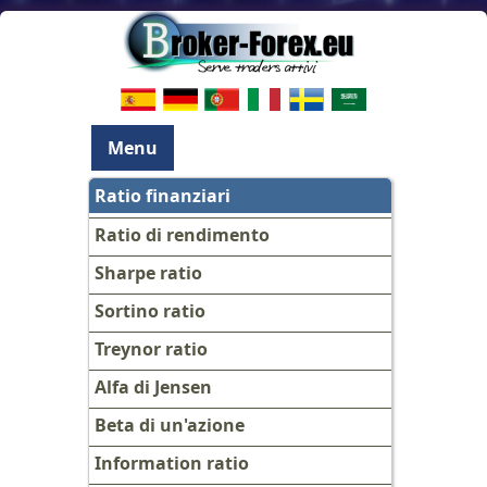
Menu
Ratio finanziari
Ratio di rendimento
Sharpe ratio
Sortino ratio
Treynor ratio
Alfa di Jensen
Beta di un'azione
Information ratio