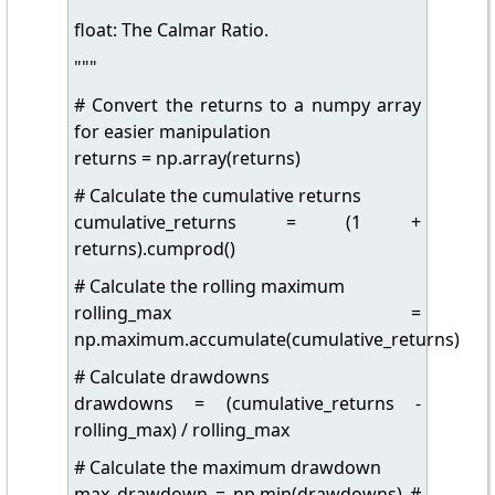
float: The Calmar Ratio.
"""
# Convert the returns to a numpy array
for easier manipulation
returns = np.array(returns)
# Calculate the cumulative returns
cumulative_returns = (1 +
returns).cumprod()
# Calculate the rolling maximum
rolling_max =
np.maximum.accumulate(cumulative_returns)
# Calculate drawdowns
drawdowns = (cumulative_returns -
rolling_max) / rolling_max
# Calculate the maximum drawdown
max_drawdown = np.min(drawdowns) #