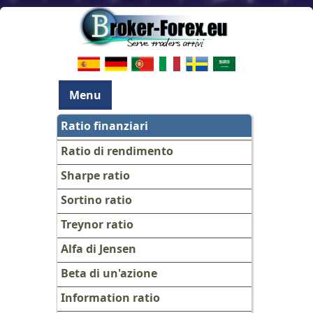
Menu
Ratio finanziari
Ratio di rendimento
Sharpe ratio
Sortino ratio
Treynor ratio
Alfa di Jensen
Beta di un'azione
Information ratio