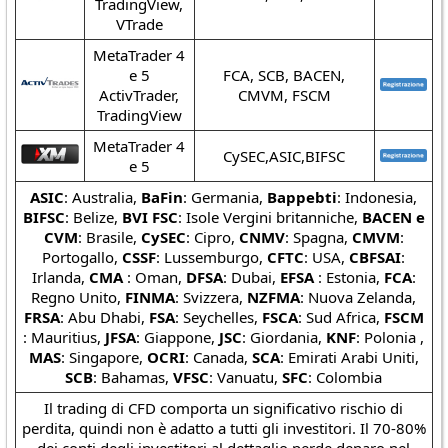
TradingView,
VTrade
MetaTrader 4
e 5
FCA, SCB, BACEN,
ActivTrader,
CMVM, FSCM
TradingView
MetaTrader 4
CySEC,ASIC,BIFSC
e 5
ASIC
: Australia,
BaFin
: Germania,
Bappebti
: Indonesia,
BIFSC
: Belize,
BVI FSC
: Isole Vergini britanniche,
BACEN e
CVM
: Brasile,
CySEC
: Cipro,
CNMV
: Spagna,
CMVM
:
Portogallo,
CSSF
: Lussemburgo,
CFTC
: USA,
CBFSAI
:
Irlanda,
CMA
: Oman,
DFSA
: Dubai,
EFSA
: Estonia,
FCA
:
Regno Unito,
FINMA
: Svizzera,
NZFMA
: Nuova Zelanda,
FRSA
: Abu Dhabi,
FSA
: Seychelles,
FSCA
: Sud Africa,
FSCM
: Mauritius,
JFSA
: Giappone,
JSC
: Giordania,
KNF
: Polonia ,
MAS
: Singapore,
OCRI
: Canada,
SCA
: Emirati Arabi Uniti,
SCB
: Bahamas,
VFSC
: Vanuatu,
SFC
: Colombia
Il trading di CFD comporta un significativo rischio di
perdita, quindi non è adatto a tutti gli investitori. Il 70-80%