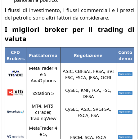
panorama politico.
I flussi di investimento, i flussi commerciali e i prezzi
del petrolio sono altri fattori da considerare.
I migliori broker per il trading di
valuta
CFD
Conto
Piattaforma
Regolazione
Brokers
demo
MetaTrader 4
ASIC, CBFSAI, FRSA, BVI
e 5
FSC, FSCA, JFSA, OCRI
AvaOptions
CySEC, KNF, FCA, FSC,
xStation 5
DFSA
MT4, MT5,
CySEC, ASIC, SVGFSA,
cTrader,
FSCA, FSA
TradingView
MetaTrader 4
e 5,
FSCM, SCA, FSCA