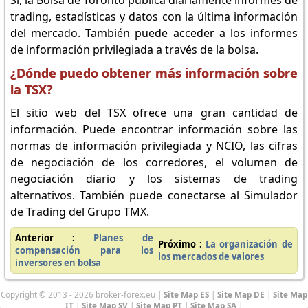
Sí, la Bolsa de Toronto publica diariamente informes de
trading, estadísticas y datos con la última información
del mercado. También puede acceder a los informes
de información privilegiada a través de la bolsa.
¿Dónde puedo obtener más información sobre
la TSX?
El sitio web del TSX ofrece una gran cantidad de
información. Puede encontrar información sobre las
normas de información privilegiada y NCIO, las cifras
de negociación de los corredores, el volumen de
negociación diario y los sistemas de trading
alternativos. También puede conectarse al Simulador
de Trading del Grupo TMX.
Anterior :
Planes de
Próximo :
La organización de
compensación para los
los mercados de valores
inversores en bolsa
Copyright © 2013 - 2026 broker-forex.eu |
Site Map ES
|
Site Map DE
|
Site Map
IT
|
Site Map SV
|
Site Map PT
|
Site Map SA
|