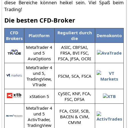
diese Bereiche können heikel sein. Viel Spaß beim
Trading!
Die besten CFD-Broker
CFD
Reguliert durch
Plattform
Demokonto
Brokers
die
MetaTrader 4
ASIC, CBFSAI,
und 5
FRSA, BVI FSC,
AvaOptions
FSCA, JFSA, OCRI
MetaTrader 4
und 5,
FSCM, SCA, FSCA
TradingView,
VTrade
CySEC, KNF, FCA,
xStation 5
FSC, DFSA
MetaTrader 4
FCA, CSSF, SCB,
und 5
BACEN & CVM,
ActivTrader,
CMVM
TradingView