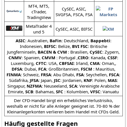
MT4, MT5,
CySEC, ASIC,
cTrader,
SVGFSA, FSCA, FSA
TradingView
MetaTrader 4
CySEC, ASIC, BIFSC
und 5
ASIC
: Australien,
BaFin
: Deutschland,
Bappebti
:
Indonesien,
BIFSC
: Belize,
BVI FSC
: Britische
Jungferninseln,
BACEN & CVM
: Brasilien,
CySEC
: Zypern,
CNMV
: Spanien,
CMVM
: Portugal ,
CIRO
: Kanada,
CSSF
:
Luxemburg,
CFTC
: USA,
CBFSAI
: Irland,
CMA
: Oman,,
DFSA
: Dubai,
FCA
: Großbritannien,
FSCM
: Mauritius,
FINMA
: Schweiz,
FRSA
: Abu Dhabi,
FSA
: Seychellen,
FSCA
:
Südafrika,
JFSA
: Japan,
JSC
: Jordanien,
KNF
: Polen,
MAS
:
Singapur,
NZFMA
: Neuseeland,
SCA
: Vereinigte Arabische
Emirate,
SCB
: Bahamas,
SFC
: Kolumbien,
VFSC
: Vanuatu
Der CFD-Handel birgt ein erhebliches Verlustrisiko,
weshalb er nicht für alle Anleger geeignet ist. 70-80 % der
Kleinanlegerkonten verlieren beim Handel mit CFDs Geld.
Häufig gestellte Fragen