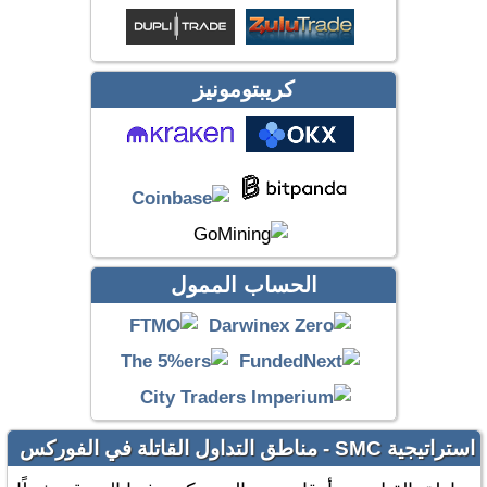
كريبتومونيز
الحساب الممول
استراتيجية SMC - مناطق التداول القاتلة في الفوركس