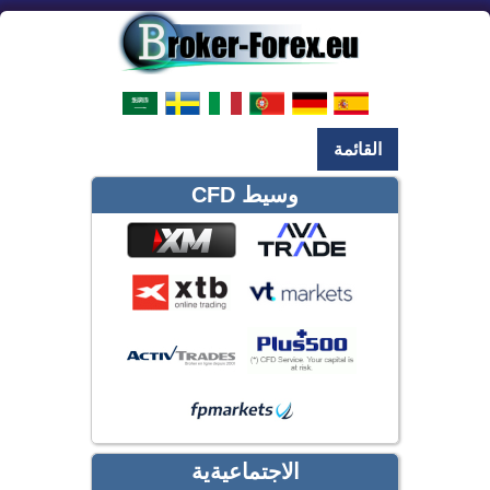
القائمة
وسيط CFD
الاجتماعيةية