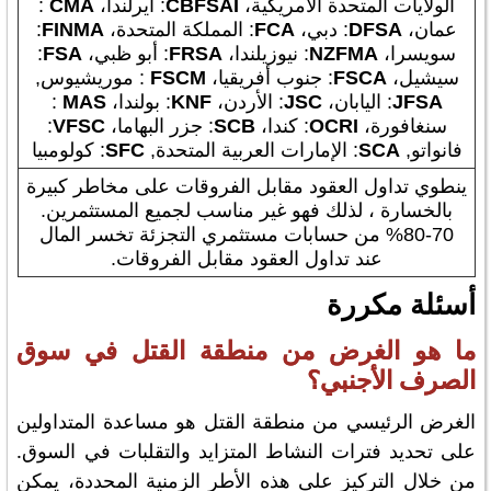
الولايات المتحدة الأمريكية،
CBFSAI
: أيرلندا،
CMA
:
عمان،
DFSA
: دبي،
FCA
: المملكة المتحدة،
FINMA
:
سويسرا،
MA
NZF
: نيوزيلندا،
FRSA
: أبو ظبي،
FSA
:
سيشيل،
FSCA
: جنوب أفريقيا،
FSCM
: موريشيوس,
JFSA
: اليابان،
JSC
: الأردن،
KNF
: بولندا،
MAS
:
سنغافورة،
OCRI
: كندا،
SCB
: جزر البهاما،
VFSC
:
فانواتو,
SCA
: الإمارات العربية المتحدة,
SFC
: كولومبيا
ينطوي تداول العقود مقابل الفروقات على مخاطر كبيرة
بالخسارة ، لذلك فهو غير مناسب لجميع المستثمرين.
70-80% من حسابات مستثمري التجزئة تخسر المال
عند تداول العقود مقابل الفروقات.
أسئلة مكررة
ما هو الغرض من منطقة القتل في سوق
الصرف الأجنبي؟
الغرض الرئيسي من منطقة القتل هو مساعدة المتداولين
على تحديد فترات النشاط المتزايد والتقلبات في السوق.
من خلال التركيز على هذه الأطر الزمنية المحددة، يمكن