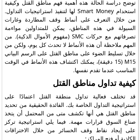
توضح دراسة الحالة هذه أهمية فهم مناطق القتل وكيفية
استخدام Smart Money لها لتنفيذ استراتيجيات التداول.
من خلال التعرف على أنماط وقف المطاردة وغارات
السيولة في هذه المناطق، يمكن للمتداولين مواءمة
تصرفاتهم مع حركات SMC (مفهوم الأموال الذكية). من
المهم ملاحظة أن هذه الأنماط لا تحدث كل يوم، ولكن من
خلال تسليط الضوء على مناطق القتل على الرسم البياني
M15 (15 دقيقة)، يمكنك اكتشاف هذه الأنماط في الوقت
المناسب عندما تقدم نفسها.
كيفية تداول مناطق القتل
قد تختلف فعالية تداول منطقة القتل اعتمادًا على
استراتيجية التداول الخاصة بك. الفائدة الحقيقية من تحديد
مناطق القتل هي أنها تكشف متى من المحتمل أن يتخذ
صناع السوق قرارات مهمة. فيما يلي استراتيجية تركز
على إيجاد نقاط وقف الخسائر من خلال الاختراقات
الكاذبة أو فتح المراكز: