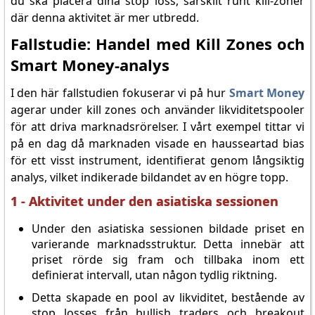
du ska placera dina stop loss, särskilt runt kill-zoner
där denna aktivitet är mer utbredd.
Fallstudie: Handel med Kill Zones och
Smart Money-analys
I den här fallstudien fokuserar vi på hur
Smart Money
agerar under kill zones och använder likviditetspooler
för att driva marknadsrörelser. I vårt exempel tittar vi
på en dag då marknaden visade en hausseartad bias
för ett visst instrument, identifierat genom långsiktig
analys, vilket indikerade bildandet av en högre topp.
1 - Aktivitet under den asiatiska sessionen
Under den asiatiska sessionen bildade priset en
varierande marknadsstruktur. Detta innebär att
priset rörde sig fram och tillbaka inom ett
definierat intervall, utan någon tydlig riktning.
Detta skapade en pool av likviditet, bestående av
stop losses från bullish traders och breakout