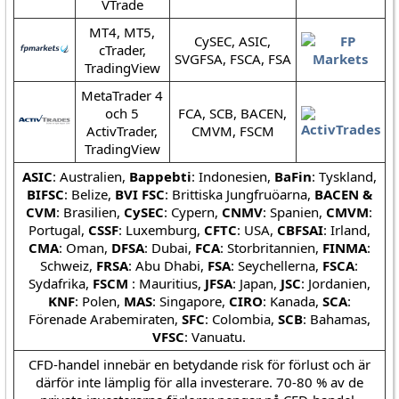
VTrade
MT4, MT5,
CySEC, ASIC,
cTrader,
SVGFSA, FSCA, FSA
TradingView
MetaTrader 4
och 5
FCA, SCB, BACEN,
ActivTrader,
CMVM, FSCM
TradingView
ASIC
: Australien,
Bappebti
: Indonesien,
BaFin
: Tyskland,
BIFSC
: Belize,
BVI FSC
: Brittiska Jungfruöarna,
BACEN &
CVM
: Brasilien,
CySEC
: Cypern,
CNMV
: Spanien,
CMVM
:
Portugal,
CSSF
: Luxemburg,
CFTC
: USA,
CBFSAI
: Irland,
CMA
: Oman,
DFSA
: Dubai,
FCA
: Storbritannien,
FINMA
:
Schweiz,
FRSA
: Abu Dhabi,
FSA
: Seychellerna,
FSCA
:
Sydafrika,
FSCM
: Mauritius,
JFSA
: Japan,
JSC
: Jordanien,
KNF
: Polen,
MAS
: Singapore,
CIRO
: Kanada,
SCA
:
Förenade Arabemiraten,
SFC
: Colombia,
SCB
: Bahamas,
VFSC
: Vanuatu.
CFD-handel innebär en betydande risk för förlust och är
därför inte lämplig för alla investerare. 70-80 % av de