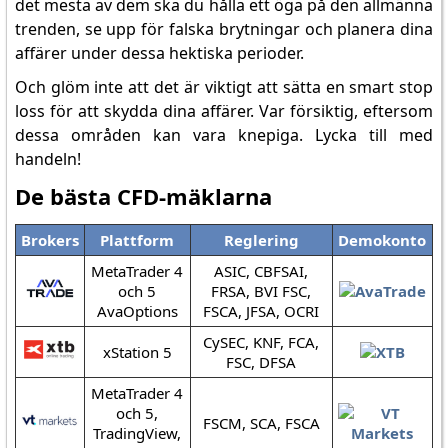
det mesta av dem ska du hålla ett öga på den allmänna
trenden, se upp för falska brytningar och planera dina
affärer under dessa hektiska perioder.
Och glöm inte att det är viktigt att sätta en smart stop
loss för att skydda dina affärer. Var försiktig, eftersom
dessa områden kan vara knepiga. Lycka till med
handeln!
De bästa CFD-mäklarna
Brokers
Plattform
Reglering
Demokonto
MetaTrader 4
ASIC, CBFSAI,
och 5
FRSA, BVI FSC,
AvaOptions
FSCA, JFSA, OCRI
CySEC, KNF, FCA,
xStation 5
FSC, DFSA
MetaTrader 4
och 5,
FSCM, SCA, FSCA
TradingView,