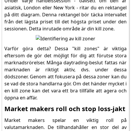
Under varje handelssession - oavsett om den är
asiatisk, London eller New York - ritar du en rektangel
på ditt diagram. Denna rektangel bör täcka intervallet
från det lägsta priset till det högsta priset under den
sessionen. Detta inrutade område är din kill zone.
Varför göra detta? Dessa "kill zones" är viktiga
eftersom de gör det möjligt för dig att förutse stora
marknadsrörelser. Många daytrading-beslut fattas när
marknaden är riktigt aktiv, dvs. under dessa
dödszoner. Genom att fokusera på dessa zoner kan du
se vad de stora handlarna gör. Om det händer mycket i
en kill zone kan det vara ett bra tillfälle att agera och
öppna en affär.
Market makers roll och stop loss-jakt
Market makers spelar en viktig roll på
valutamarknaden. De tillhandahåller en stor del av