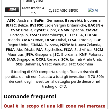
TradingView
MetaTrader 4
CySEC,ASIC,BIFSC
e 5
ASIC
: Australia,
BaFin
: Germania,
Bappebti
: Indonesia,
BIFSC
: Belize,
BVI FSC
: Isole Vergini britanniche,
BACEN e
CVM
: Brasile,
CySEC
: Cipro,
CNMV
: Spagna,
CMVM
:
Portogallo,
CSSF
: Lussemburgo,
CFTC
: USA,
CBFSAI
:
Irlanda,
CMA
: Oman,
DFSA
: Dubai,
EFSA
: Estonia,
FCA
:
Regno Unito,
FINMA
: Svizzera,
NZFMA
: Nuova Zelanda,
FRSA
: Abu Dhabi,
FSA
: Seychelles,
FSCA
: Sud Africa,
FSCM
: Mauritius,
JFSA
: Giappone,
JSC
: Giordania,
KNF
: Polonia ,
MAS
: Singapore,
OCRI
: Canada,
SCA
: Emirati Arabi Uniti,
SCB
: Bahamas,
VFSC
: Vanuatu,
SFC
: Colombia
Il trading di CFD comporta un significativo rischio di
perdita, quindi non è adatto a tutti gli investitori. Il 70-80%
dei conti degli investitori al dettaglio perde denaro nel
trading di CFD.
Domande frequenti
Qual è lo scopo di una kill zone nel mercato