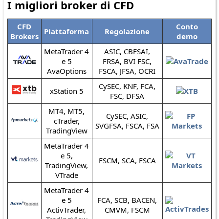
I migliori broker di CFD
CFD
Conto
Piattaforma
Regolazione
Brokers
demo
MetaTrader 4
ASIC, CBFSAI,
e 5
FRSA, BVI FSC,
AvaOptions
FSCA, JFSA, OCRI
CySEC, KNF, FCA,
xStation 5
FSC, DFSA
MT4, MT5,
CySEC, ASIC,
cTrader,
SVGFSA, FSCA, FSA
TradingView
MetaTrader 4
e 5,
FSCM, SCA, FSCA
TradingView,
VTrade
MetaTrader 4
e 5
FCA, SCB, BACEN,
ActivTrader,
CMVM, FSCM