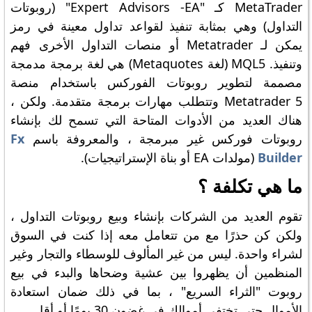
MetaTrader كـ "Expert Advisors -EA" (روبوتات
التداول) وهي بمثابة تنفيذ لقواعد تداول معينة في رمز
يمكن لـ Metatrader أو منصات التداول الأخرى فهم
وتنفيذ. MQL5 (لغة Metaquotes) هي لغة برمجة مدمجة
مصممة لتطوير روبوتات الفوركس باستخدام منصة
Metatrader 5 وتتطلب مهارات برمجة متقدمة. ولكن ،
هناك العديد من الأدوات المتاحة التي تسمح لك بإنشاء
روبوتات فوركس غير مبرمجة ، والمعروفة باسم
Fx
Builder
(مولدات EA أو بناة الإستراتيجيات).
ما هي تكلفة ؟
تقوم العديد من الشركات بإنشاء وبيع روبوتات التداول ،
ولكن كن حذرًا مع من تتعامل معه إذا كنت في السوق
لشراء واحدة. ليس من غير المألوف للوسطاء والتجار وغير
المنظمين أن يظهروا بين عشية وضحاها والبدء في بيع
روبوت "الثراء السريع" ، بما في ذلك ضمان استعادة
الأموال حتى تختفي أموالك في غضون 30 يومًا أو أقل.