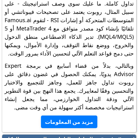
تداول كاملة. ما عليك سوى وصف استراتيجيتك - على
سبيل المثال، روبوت يعتمد على تصحيحات فيبوناتشي أو
المتوسطات المتحركة أو إشارات RSI - لتقوم Famous.ai
تلقائيًا بإنشاء كود مصدر متوافق مع MetaTrader 4 أو 5
(MQL4/MQL5). تدير الذكاء الاصطناعي منطق الدخول
والخروج، ووضع نقاط التوقف، وإدارة الأموال، ويمكنها
حتى دمج قواعد التعلم الآلي لتحسين الأداء بمرور الوقت.
وبالتالي، بدلاً من قضاء أسابيع في برمجة Expert
Advisor يدويًا، يمكنك الحصول في غضون دقائق على
روبوت تداول جاهز للعمل، وجاهز للتجميع والاختبار
والتحسين وفقًا لمعاييرك. يجمع هذا النهج بين قوة التطوير
الآلي ودقة التداول الخوارزمي، مما يجعل إنشاء
استراتيجيات مخصصة أكثر سهولة من أي وقت مضى.
مزيد من المعلومات