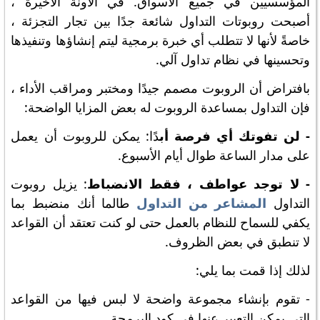
المؤسسيين في جميع الأسواق. في الآونة الأخيرة ،
أصبحت روبوتات التداول شائعة جدًا بين تجار التجزئة ،
خاصةً لأنها لا تتطلب أي خبرة برمجية ليتم إنشاؤها وتنفيذها
وتحسينها في نظام تداول آلي.
بافتراض أن الروبوت مصمم جيدًا ومختبر ومراقب الأداء ،
فإن التداول بمساعدة الروبوت له بعض المزايا الواضحة:
- لن تفوتك أي فرصة أب
دًا: يمكن للروبوت أن يعمل
على مدار الساعة طوال أيام الأسبوع.
- لا توجد عواطف ، فقط الانضباط
: يزيل روبوت
التداول
المشاعر من التداول
طالما أنك منضبط بما
يكفي للسماح للنظام بالعمل حتى لو كنت تعتقد أن القواعد
لا تنطبق في بعض الظروف.
لذلك إذا قمت بما يلي:
- تقوم بإنشاء مجموعة واضحة لا لبس فيها من القواعد
التي يمكن التعبير عنها في كود البرمجة.