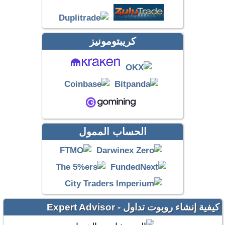
كريبتومونيز
الحساب الممول
كيفية إنشاء روبوت تداول - Expert Advisor