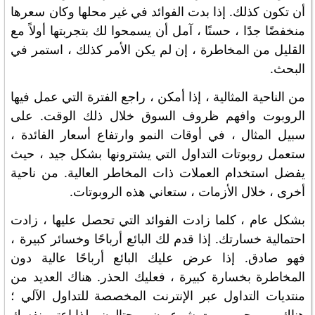
أن تكون كذلك. إذا بدت الفوائد في غير محلها وكان سعرها
منخفضًا جدًا ، حسنًا ، آمل أن يسمحوا لك بتجربتها أولاً مع
القليل من المخاطرة ، إن لم يكن الأمر كذلك ، استمر في
البحث.
من الناحية المثالية ، إذا أمكن ، راجع الفترة التي عمل فيها
الروبوت وافهم ظروف السوق خلال ذلك الوقت. على
سبيل المثال ، في أوقات النمو وارتفاع أسعار الفائدة ،
ستعمل روبوتات التداول التي يشترونها بشكل جيد ، حيث
يفضل استخدام العملات ذات المخاطر العالية. من ناحية
أخرى ، خلال الأزمات ، ستعاني هذه الروبوتات.
بشكل عام ، كلما زادت الفوائد التي تحصل عليها ، زادت
احتمالية خسارتك. إذا قدم لك البائع أرباحًا وخسائر كبيرة ،
فهو صادق. إذا عرض عليك البائع أرباحًا عالية دون
المخاطرة بخسارة كبيرة ، فعليك الحذر. هناك العديد من
منتديات التداول عبر الإنترنت المخصصة للتداول الآلي ؛
هناك مبرمجو روبوت شرعيون ومحتالون ، لذا اعتبر نفسك