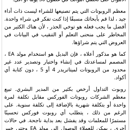
معظم الروبوتات التي يتم تصنيعها للشراء ليست ذات أداء
جيد ، لذا قم بأبحاثك مسبقًا إذا كنت تفكر في شراء واحدة.
أفضل ما يجب فعله هو توخي الحذر ، لأن هناك الكثير من
المخاطر على منحنى التعلم أو التنقيب في البيانات في
العروض التي يتم شراؤها.
كما هو مذكور أعلاه ، فإن البديل هو استخدام مولد EA ،
المصمم لمساعدتك في إنشاء واختبار وتصدير عدد غير
محدود من الروبوتات لميتاتريدر 4 أو 5 ، دون كتابة أي
أكواد.
روبوت التداول أرخص بكثير من المدير البشري. تبيع
معظم الشركات روبوتات الفوركس مقابل تكلفة لمرة
واحدة أو بتكلفة شهرية بالإضافة إلى تكلفة سنوية. على
الرغم من ذلك ، يتطلب أي روبوت فوركس تحسينًا
مستمرًا للمعلمات وقد يفشل بعد بداية ناجحة. في حالات
أخرى ، يمكن للعملاء الوصول إلى مولد EA وحتى خبير