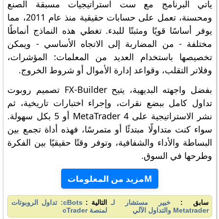
يأتي البرنامج مع ست استراتيجيات مسبقة الصنع
ومحسنة، تعمل على حسابات حقيقية منذ عام 2011، مما
يوفر أساسًا قويًا ومثبتًا للبدء. تغطي هذه النماذج أنماطًا
مختلفة - من المضاربة إلى الاتجاه الأساسي - ويمكن
تخصيصها باستخدام العديد من المعلمات: المؤشرات،
وفلاتر التقلب، وقواعد إدارة الأموال أو شروط الخروج.
بفضل واجهته البديهية، يتيح FX-Builder تصميم روبوت
تداول كامل ببضع نقرات، وإجراء اختبارات تاريخية، ثم
نشر الاستراتيجية على MetaTrader 4 أو 5 بكل سهولة.
سواء كنت متداولًا مبتدئًا أو متمرسًا، فهذه أداة تجمع بين
البساطة والأداء والشفافية، وتوفر وقتًا حقيقيًا بين الفكرة
وطرحها في السوق.
Mمزيد من المعلومات
سابق :
خبير مستشار لـ
التالية :
cBots: تداول الروبوتات
Metatrader والتداول الآلي
لمنصة cTrader