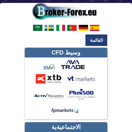
القائمة
وسيط CFD
الاجتماعيةية