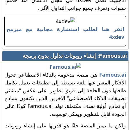
الأجنبية. تعمل 4xDev في مجال الأعمال منذ خمس
سنوات وتعرف جميع جوانب التداول الآلي.
انقر هنا لطلب استشارة مجانية مع مبرمج
4xdev
Famous.ai: إنشاء روبوتات تداول بدون برمجة
Famous.ai
هي منصة مدعومة بالذكاء الاصطناعي تحول
الأفكار المعبر عنها بلغة بسيطة إلى تطبيقات تعمل بكامل
طاقتها دون الحاجة إلى فريق تطوير. على عكس ”منشئي
تطبيقات الذكاء الاصطناعي“ الآخرين الذين يكتفون بنماذج
أو نماذج أولية نصف مكتملة، تولد Famous.ai كودًا عالي
الجودة قابل للتطوير ويمكن توسيعه.
ولكن ما يميز المنصة حقًا هو قدرتها على إنشاء روبوتات