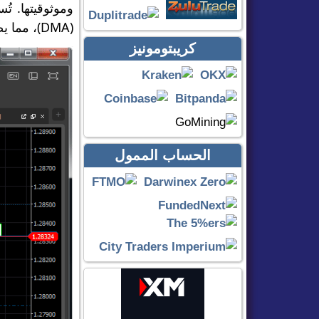
وموثوقيتها. ت
(DMA)، مما يضمن أسعاراً عادلة وتنفيذاً شفافاً.
كريبتومونيز
الحساب الممول