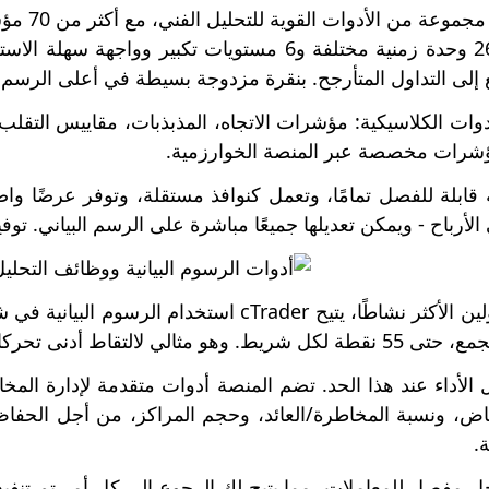
توفر der
توفر المنصة 26 وحدة زمنية مختلفة و6 مستويات تكب
 إلى التداول المتأرجح. بنقرة مزدوجة بسيطة في أعلى الرسم ا
دوات الكلاسيكية: مؤشرات الاتجاه، المذبذبات، مقاييس التقلب.
ؤشرات مخصصة عبر المنصة الخوارزمية.
ية قابلة للفصل تمامًا، وتعمل كنوافذ مستقلة، وتوفر عرضًا و
لأرباح - ويمكن تعديلها جميعًا مباشرة على الرسم البياني. توف
بالنسبة للمتداولين الأكثر نشاطًا، يتيح Trader
ثالي لالتقاط أدنى تحركات السوق.
 الأداء عند هذا الحد. تضم المنصة أدوات متقدمة لإدارة المخ
اض، ونسبة المخاطرة/العائد، وحجم المراكز، من أجل الحف
ة.
ل مفصل للمعاملات، مما يتيح لك الرجوع إلى كل أمر تم تنفيذه