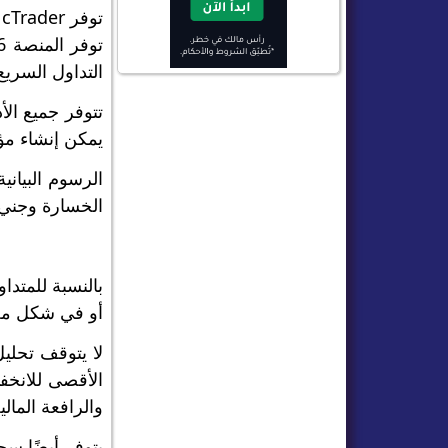
التداول السريع
تتوفر جميع الأ
يمكن إنشاء م
الرسوم البيان
الخسارة وجني ا
أو في شكل مجمع، حتى 55 نقطة لكل شريط. وهو م
لا يتوقف تحليل
الأقصى للانخف
والرافعة المالي
يتوفر أيضًا سج