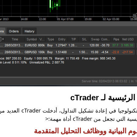
سية لـ cTrader
مع استمرار التكنولوج
 تجعل من cTrader أداة مهمة:<
م البيانية ووظائف التحليل المتقدمة