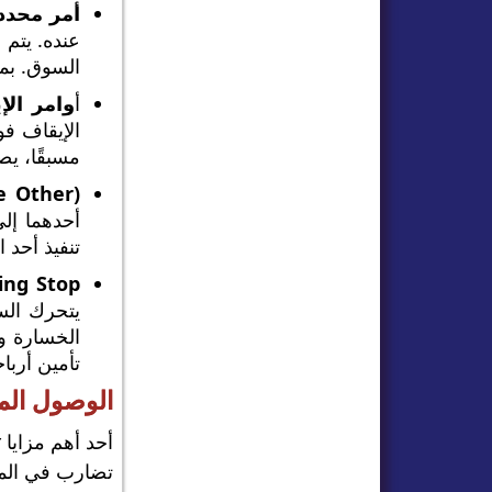
أمر محدد
عنده. يتم
السوق. بمج
أ
وامر الإ
الإيقاف ف
مسبقًا، يصب
e Other)
أحدهما إل
تنفيذ أحد ا
ling Stop
يتحرك الس
الخسارة وف
تأمين أربا
الوصول المبا
أحد أهم مزايا cTrader هو التزامه بالشفافية. غالبًا ما يستخدمه الوسطاء الذين
تضارب في المص