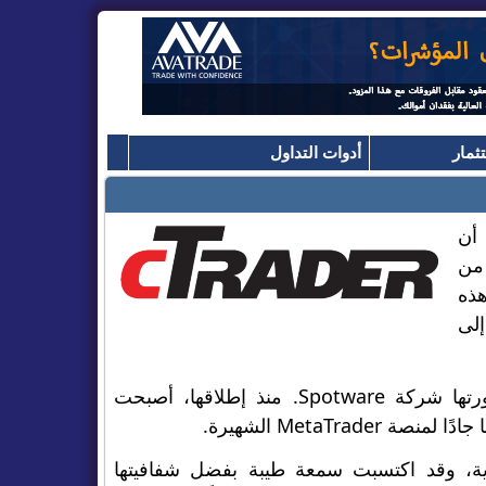
ثمار
أدوات التداول
 أن
 من
تكشف هذه
ى إلى
تم إطلاق cTrader في عام 2010، وهي منصة تداول فوركس ECN طورتها شركة Spotware. منذ إطلاقها، أصبحت
منصة MetaTrader الشهيرة.
فها القوية، وقد اكتسبت سمعة طيبة بفضل شفافيتها