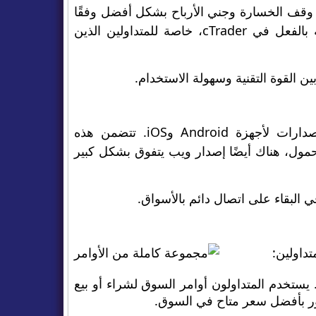
ت وقف الخسارة وجني الأرباح بشكل أفضل وفقًا
للسلوك النموذجي للسوق. إنها إضافة ممتازة لأدوات الرسوم البيانية الغنية بالفعل في cTrader، خاصة للمتداولين الذين
المنصة متاحة للأجهزة المحمولة والأجهزة اللوحية، مما يعني أن هناك إصدارات لأجهزة Android وiOS. تتضمن هذه
حمول، هناك أيضًا إصدار ويب يتفوق بشكل كبير
. يستخدم المتداولون أوامر السوق لشراء أو بيع
لفور بأفضل سعر متاح في السوق.