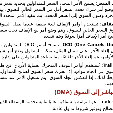
 السعر
: يسمح الأمر المحدد السعر للمتداولين بتحديد سعر 
 وضع أمر شراء محدد السعر أقل من السعر الحالي للسوق، بين
رد وصول السوق إلى السعر المحدد، يتم تنفيذ الأمر المحدد ا
يقاف
: تُستخدم أوامر الإيقاف لبدء صفقة عندما يصل الس
وق السعر الحالي للسوق، ويتم وضع أمر بيع الإيقاف تحت سع
ح أمر الإيقاف أمرًا سوقيًا ويتم تنفيذه.
OCO (One Cancels th
: تسمح أوامر CO
ى إلغاء الآخر. على سبيل المثال، يمكن للمتداول وضع أمر ش
لأوامر، يتم إلغاء الآخر تلقائيًا، مما يساعد المتداولين على إدا
Trai
: تُستخدم أوامر التوقف المتحرك لحماية الأرباح عن ط
وق في اتجاه مواتٍ. إذا تحرك سعر السوق لصالح المتداول
قًا لذلك. إذا انعكس اتجاه السوق، يتم تشغيل الأمر عند مست
حهم.
شر إلى السوق (DMA)
الح وتوفير شروط تداول عادلة.