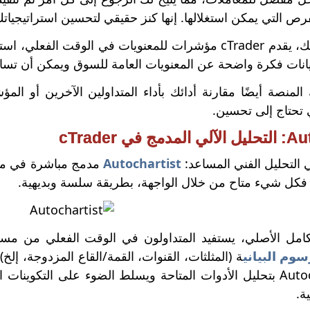
فرص التي يمكن استغلالها. إنها كنز حقيقي لتحسين استراتيجياتك
ولإكمال كل ذلك، يقدم cTrader مؤشرات للمعنويات في الوقت
يانات فكرة واضحة عن المعنويات العامة للسوق ويمكن أن تسا
ك المنصة أيضًا مقارنة أدائك بأداء المتداولين الآخرين أو ا
 تحتاج إلى تحسين.
 في cTrader
 التحليل الفني المساعد:
Autochartist
كل شيء متاح من خلال الواجهة، بطريقة سلسة وبديهية.
كامل الأصلي، يستفيد المتداولون في الوقت الفعلي من مسح
سوم البياني
ة (المثلثات، القنوات، القمة/القاع المزدوجة، إلخ
يقوم Autochartist بتحليل الأدوات المتاحة ويسلط الضوء على التكوي
ية.