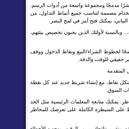
cTra مجموعة من الأدوات القوية للتحليل الفني، مع أكثر من 70 مؤشرًا مدمجًا ومجموعة واسعة من أدوات الرسم.
ير وواجهة سهلة الاستخدام مصممة لتناسب جميع أنماط التداول، من
لبياني، يمكنك فتح أمر في لمح البصر.
.. وبالنسبة لأولئك الذين يحبون تخصيص بيئتهم،
اضحًا لخطوط الشراء/البيع ونقاط الدخول ووقف
ير حقيقي للوقت والدقة.
c استخدام الرسوم البيانية في شكل نقاط، مع إنشاء شريط جديد عند كل نقطة
اطر. يمكنك متابعة المعلمات الرئيسية مثل الحد
اظ على السيطرة الكاملة على تعرضك للمخاطر
، وتقييم نتائجك بمرور الوقت، وتحديد الأخطاء