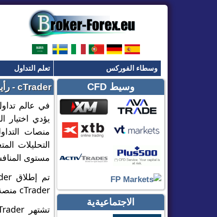
وسطاء الفوركس
تعلم التداول
وسيط CFD
cTrader - رأينا في منصة التداول ECN هذه
في عالم تداول
يؤدي اختيار ا
مستوى المناف
cTrader منصة مفضلة للعديد من الوسطاء الكبار مثل
الاجتماعيةية