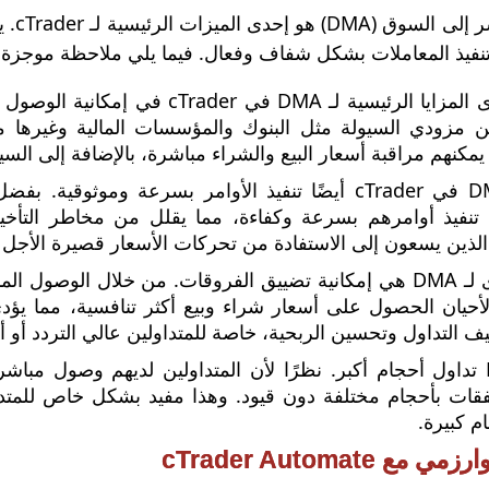
فيذ المعاملات بشكل شفاف وفعال. فيما يلي ملاحظة موجزة عن ميزة DMA ف
تتمثل إحدى المزايا الرئيسية لـ MA
 مزودي السيولة مثل البنوك والمؤسسات المالية وغيرها م
 يمكنهم مراقبة أسعار البيع والشراء مباشرة، بالإضافة إلى الس
تسهل DMA في cTrader أيضًا تنفيذ الأوامر بسرعة ومو
ن تنفيذ أوامرهم بسرعة وكفاءة، مما يقلل من مخاطر التأخي
لذين يسعون إلى الاستفادة من تحركات الأسعار قصيرة الأجل و
ميزة أخرى لـ DMA هي إمكانية تضييق الفروقات. من خلال الو
لأحيان الحصول على أسعار شراء وبيع أكثر تنافسية، مما يؤ
 التداول وتحسين الربحية، خاصة للمتداولين عالي التردد أو أو
يتيح DMA تداول أحجام أكبر. نظرًا لأن المتداولين لديهم وصول 
قات بأحجام مختلفة دون قيود. وهذا مفيد بشكل خاص للمتداو
م كبيرة.
ع cTrader Automate