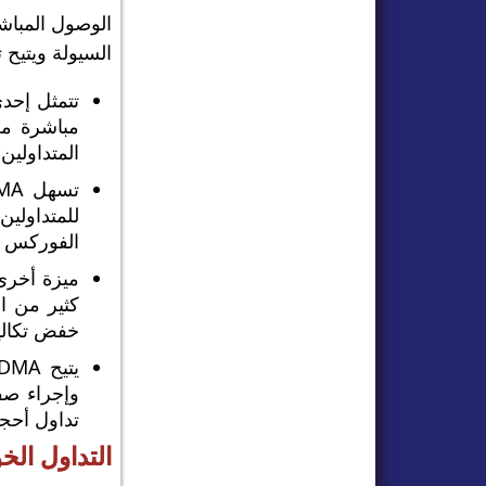
السيولة ويتيح تن
مباشرة من
المتداولين
للمتداولي
الفوركس ا
كثير من ا
خفض تكاليف
وإجراء صف
تداول أحجا
التداول الخوارزمي م