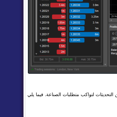
يا في إعادة تشكيل التداول، أدخلت cTrader العديد من التحديثات لتواكب متطلبات الصناعة. فيما يلي