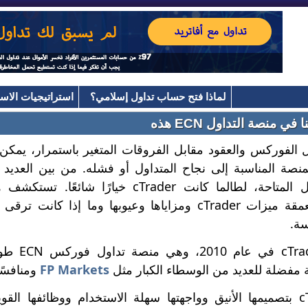
لماذا فتح حساب تداول إسلامي؟
استراتيجيات الاست
 الفوركس والعقود مقابل الفروقات المتغير باستمرار، يمكن
لمنصة المناسبة إلى نجاح المتداول أو فشله. من بين العديد
منصات التداول المتاحة، لطالما كانت cTrader خيارًا شائعًا. تس
التحليلات المتعمقة ميزات cTrader ومزاياها وعيوبها وما إذا كانت ترق
سة.
FP Markets
ومنافسًا جادًا ل
تشتهر cTrader بتصميمها الأنيق وواجهتها سهلة الاستخدام ووظائ