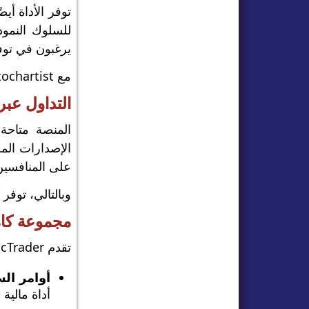
توفر الأداة أ
يرغبون في توف
مع Autochartist، تعزز cTrader مكانتها كمنصة احترافية قادرة على الجمع بين القوة التقنية وسهولة الاستخدام.
التداول عبر
الإصدارات الم
على المنافسين
وبالتالي، توفر cTrader جميع وسائل الدعم اللازمة للمتداولين الذين يرغبون في البقاء على اتصال دائم بالأسواق.
مجموعة كام
تقدم cTrader مجموعة واسعة من أنواع الأوامر لتلبية الاحتياجات المتنوعة للمتداولين:
أوامر ال
أداة مالية