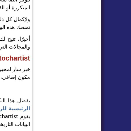
المتكررة أو ال
تمنحك هذه الب
أخيرًا، تتيح ل
والمجالات التي
Autochartist: التحليل الآلي المدمج
خبر سار لمحبي
مكون إضافي، ف
بفضل هذا الت
الرئيسية للر
البيانات التاريخ