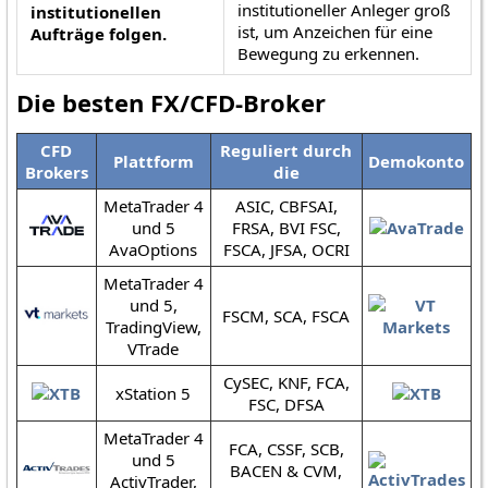
institutioneller Anleger groß
institutionellen
ist, um Anzeichen für eine
Aufträge folgen.
Bewegung zu erkennen.
Die besten FX/CFD-Broker
CFD
Reguliert durch
Plattform
Demokonto
Brokers
die
MetaTrader 4
ASIC, CBFSAI,
und 5
FRSA, BVI FSC,
AvaOptions
FSCA, JFSA, OCRI
MetaTrader 4
und 5,
FSCM, SCA, FSCA
TradingView,
VTrade
CySEC, KNF, FCA,
xStation 5
FSC, DFSA
MetaTrader 4
FCA, CSSF, SCB,
und 5
BACEN & CVM,
ActivTrader,