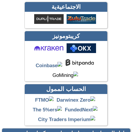
الاجتماعيةية
كريبتومونيز
الحساب الممول