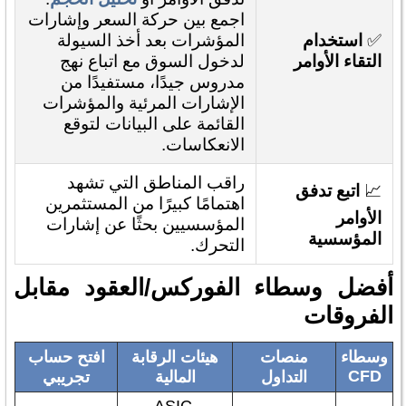
اجمع بين حركة السعر وإشارات
✅
استخدام
المؤشرات بعد أخذ السيولة
التقاء الأوامر
لدخول السوق مع اتباع نهج
مدروس جيدًا، مستفيدًا من
الإشارات المرئية والمؤشرات
القائمة على البيانات لتوقع
الانعكاسات.
راقب المناطق التي تشهد
📈
اتبع تدفق
اهتمامًا كبيرًا من المستثمرين
الأوامر
المؤسسيين بحثًا عن إشارات
المؤسسية
التحرك.
أفضل وسطاء الفوركس/العقود مقابل
الفروقات
وسطاء
منصات
هيئات الرقابة
افتح حساب
CFD
التداول
المالية
تجريبي