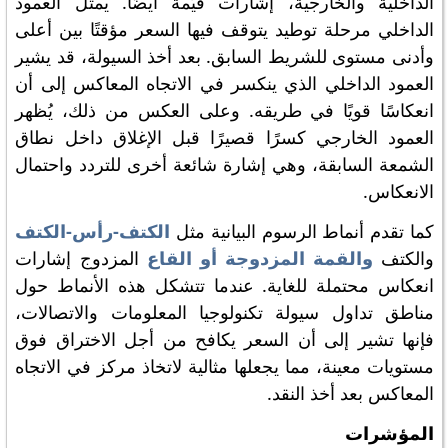
الداخلية والخارجية، إشارات قيّمة أيضًا. يمثل العمود
الداخلي مرحلة توطيد يتوقف فيها السعر مؤقتًا بين أعلى
وأدنى مستوى للشريط السابق. بعد أخذ السيولة، قد يشير
العمود الداخلي الذي ينكسر في الاتجاه المعاكس إلى أن
انعكاسًا قويًا في طريقه. وعلى العكس من ذلك، يُظهر
العمود الخارجي كسرًا قصيرًا قبل الإغلاق داخل نطاق
الشمعة السابقة، وهي إشارة شائعة أخرى للتردد واحتمال
الانعكاس.
كما تقدم أنماط الرسوم البيانية مثل
الكتف-رأس-الكتف
والكتف
والقمة المزدوجة أو القاع
المزدوج إشارات
انعكاس محتملة للغاية. عندما تتشكل هذه الأنماط حول
مناطق تداول سيولة تكنولوجيا المعلومات والاتصالات،
فإنها تشير إلى أن السعر يكافح من أجل الاختراق فوق
مستويات معينة، مما يجعلها مثالية لاتخاذ مركز في الاتجاه
المعاكس بعد أخذ النقد.
المؤشرات