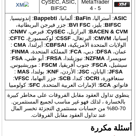
CySEC, ASIC,
MetaTrader
BIFSC
4 - 5
ASIC
: أستراليا،
BaFin
: ألمانيا،
Bappebti
: إندونيسيا,
BIFSC
: بليز،
BVI FSC
: جزر فيرجن البريطانية،
BACEN & CVM
: البرازيل،
CySEC
: قبرص،
CNMV
:
إسبانيا،
CMVM
: البرتغال،
CSSF
: لوكسمبورغ،
CFTC
:
الولايات المتحدة الأمريكية،
CBFSAI
: أيرلندا،
CMA
:
عمان،
DFSA
: دبي،
FCA
: المملكة المتحدة،
FINMA
:
سويسرا،
MA
NZF
: نيوزيلندا،
FRSA
: أبو ظبي،
FSA
:
سيشيل،
FSCA
: جنوب أفريقيا،
FSCM
: موريشيوس,
JFSA
: اليابان،
JSC
: الأردن،
KNF
: بولندا،
MAS
:
سنغافورة،
OCRI
: كندا،
SCB
: جزر البهاما،
VFSC
:
فانواتو,
SCA
: الإمارات العربية المتحدة,
SFC
: كولومبيا
ينطوي تداول العقود مقابل الفروقات على مخاطر كبيرة
بالخسارة ، لذلك فهو غير مناسب لجميع المستثمرين.
70-80% من حسابات مستثمري التجزئة تخسر المال
عند تداول العقود مقابل الفروقات.
أسئلة مكررة