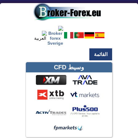
القائمة
وسيط CFD