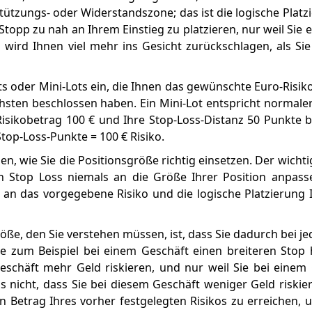
stützungs- oder Widerstandszone; das ist die logische Platz
n Stopp zu nah an Ihrem Einstieg zu platzieren, nur weil Sie 
wird Ihnen viel mehr ins Gesicht zurückschlagen, als Sie 
ts oder Mini-Lots ein, die Ihnen das gewünschte Euro-Risik
chsten beschlossen haben. Ein Mini-Lot entspricht normale
 Risikobetrag 100 € und Ihre Stop-Loss-Distanz 50 Punkte 
Stop-Loss-Punkte = 100 € Risiko.
n, wie Sie die Positionsgröße richtig einsetzen. Der wicht
ren Stop Loss niemals an die Größe Ihrer Position anpass
 an das vorgegebene Risiko und die logische Platzierung 
öße, den Sie verstehen müssen, ist, dass Sie dadurch bei je
ie zum Beispiel bei einem Geschäft einen breiteren Sto
eschäft mehr Geld riskieren, und nur weil Sie bei einem
 nicht, dass Sie bei diesem Geschäft weniger Geld riskie
n Betrag Ihres vorher festgelegten Risikos zu erreichen,