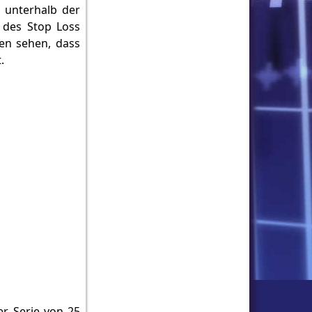
p unterhalb der
g des Stop Loss
en sehen, dass
.
er Serie von 25