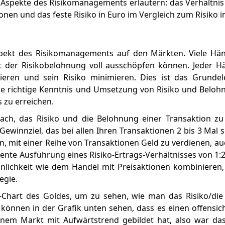
n Aspekte des Risikomanagements erläutern: das Verhältnis
nen und das feste Risiko in Euro im Vergleich zum Risiko i
Aspekt des Risikomanagements auf den Märkten. Viele Hän
cht der Risikobelohnung voll ausschöpfen können. Jeder 
ren und sein Risiko minimieren. Dies ist das Grunde
ie richtige Kenntnis und Umsetzung von Risiko und Beloh
 zu erreichen.
fach, das Risiko und die Belohnung einer Transaktion zu
Gewinnziel, das bei allen Ihren Transaktionen 2 bis 3 Mal 
ten, mit einer Reihe von Transaktionen Geld zu verdienen, a
uente Ausführung eines Risiko-Ertrags-Verhältnisses von 1:
nlichkeit wie dem Handel mit Preisaktionen kombinieren
egie.
n-Chart des Goldes, um zu sehen, wie man das Risiko/die
önnen in der Grafik unten sehen, dass es einen offensich
inem Markt mit Aufwärtstrend gebildet hat, also war das