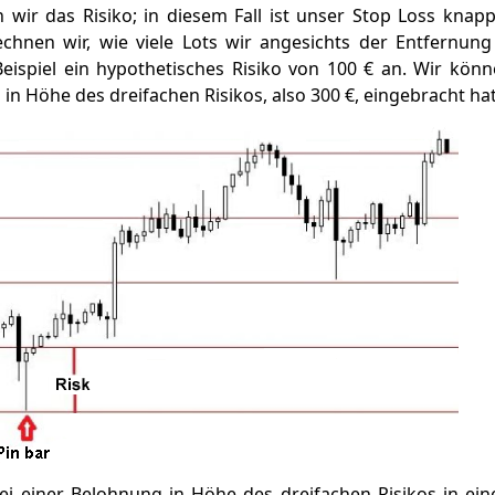
n wir das Risiko; in diesem Fall ist unser Stop Loss knap
rechnen wir, wie viele Lots wir angesichts der Entfernun
ispiel ein hypothetisches Risiko von 100 € an. Wir könn
in Höhe des dreifachen Risikos, also 300 €, eingebracht hat
i einer Belohnung in Höhe des dreifachen Risikos in ein