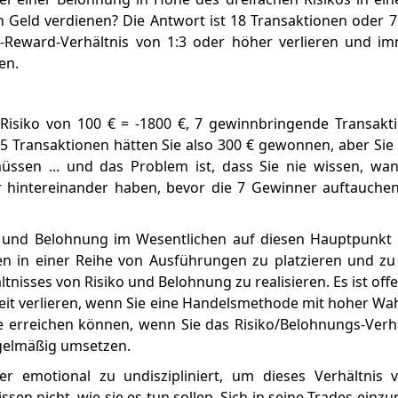
 Geld verdienen? Die Antwort ist 18 Transaktionen oder 
o-Reward-Verhältnis von 1:3 oder höher verlieren und i
en.
 Risiko von 100 € = -1800 €, 7 gewinnbringende Transakt
25 Transaktionen hätten Sie also 300 € gewonnen, aber Sie
ssen ... und das Problem ist, dass Sie nie wissen, wan
 hintereinander haben, bevor die 7 Gewinner auftauchen 
ko und Belohnung im Wesentlichen auf diesen Hauptpunkt 
n in einer Reihe von Ausführungen zu platzieren und zu 
ltnisses von Risiko und Belohnung zu realisieren. Es ist offe
 Zeit verlieren, wenn Sie eine Handelsmethode mit hoher Wah
ie erreichen können, wenn Sie das Risiko/Belohnungs-Verhä
egelmäßig umsetzen.
r emotional zu undiszipliniert, um dieses Verhältnis 
sen nicht, wie sie es tun sollen. Sich in seine Trades einz