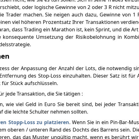
rschiebt, oder logische Gewinne von 2 oder 3 R nicht mi
 die Trader machen. Sie neigen auch dazu, Gewinne von 1
inen viel höheren Prozentsatz Ihrer Transaktionen verdi
ran, dass Trading ein Marathon ist, kein Sprint, und die Ar
ie konsequente Umsetzung der Risikobelohnung in Kombi
elsstrategie.
nen
zess der Anpassung der Anzahl der Lots, die notwendig s
ntfernung des Stop-Loss einzuhalten. Dieser Satz ist für
 für Stück aufschlüsseln.
r jede Transaktion, die Sie tätigen :
 wie viel Geld in Euro Sie bereit sind, bei jeder Transa
uf die leichte Schulter nehmen sollten.
ren Stopp-Loss zu platzieren
. Wenn Sie in ein Pin-Bar-Mus
dem oberen / unteren Rand des Dochts des Barrens sein. Die
ieren, das das Muster ungültig macht, wenn es berührt wir