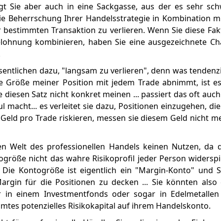
gt Sie aber auch in eine Sackgasse, aus der es sehr sch
e Beherrschung Ihrer Handelsstrategie in Kombination m
ner bestimmten Transaktion zu verlieren. Wenn Sie diese Fa
lohnung kombinieren, haben Sie eine ausgezeichnete Cha
.
ntlichen dazu, "langsam zu verlieren", denn was tendenziell
e Größe meiner Position mit jedem Trade abnimmt, ist es
e diesen Satz nicht konkret meinen ... passiert das oft auch
 macht... es verleitet sie dazu, Positionen einzugehen, die
Geld pro Trade riskieren, messen sie diesem Geld nicht me
n Welt des professionellen Handels keinen Nutzen, da 
ntogröße nicht das wahre Risikoprofil jeder Person widersp
. Die Kontogröße ist eigentlich ein "Margin-Konto" und
rgin für die Positionen zu decken ... Sie könnten also
in einem Investmentfonds oder sogar in Edelmetallen h
amtes potenzielles Risikokapital auf ihrem Handelskonto.