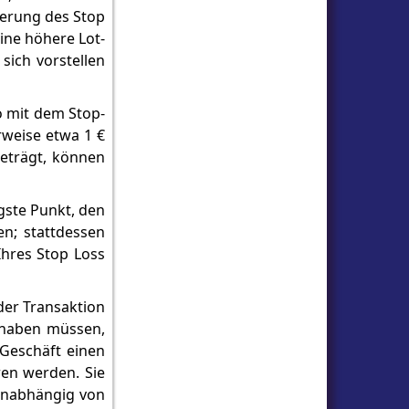
ierung des Stop
eine höhere Lot-
sich vorstellen
o mit dem Stop-
rweise etwa 1 €
beträgt, können
igste Punkt, den
en; stattdessen
Ihres Stop Loss
der Transaktion
p haben müssen,
 Geschäft einen
ren werden. Sie
 unabhängig von