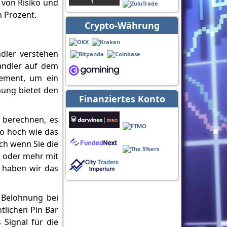
 von Risiko und
n Prozent.
Crypto-Währung
dler verstehen
Händler auf dem
lement, um ein
nung bietet den
Finanziertes Konto
 berechnen, es
so hoch wie das
uch wenn Sie die
2 oder mehr mit
, haben wir das
 Belohnung bei
tlichen Pin Bar
 Signal für die