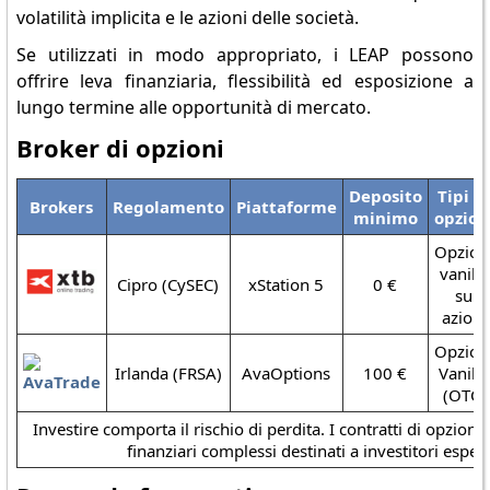
volatilità implicita e le azioni delle società.
Se utilizzati in modo appropriato, i LEAP possono
offrire leva finanziaria, flessibilità ed esposizione a
lungo termine alle opportunità di mercato.
Broker di opzioni
Deposito
Tipi d
Brokers
Regolamento
Piattaforme
minimo
opzion
Opzion
vanilla
Cipro (CySEC)
xStation 5
0 €
su
azioni
Opzion
Irlanda (FRSA)
AvaOptions
100 €
Vanilla
(OTC)
Investire comporta il rischio di perdita. I contratti di opzion
finanziari complessi destinati a investitori espert