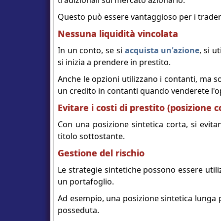
tradizionali sul mercato azionario.
Questo può essere vantaggioso per i trader 
Nessuna liquidità vincolata
In un conto, se si
acquista un'azione
, si u
si inizia a prendere in prestito.
Anche le opzioni utilizzano i contanti, ma s
un credito in contanti quando venderete l'o
Evitare i costi di prestito (posizione c
Con una posizione sintetica corta, si evitano
titolo sottostante.
Gestione del rischio
Le strategie sintetiche possono essere utiliz
un portafoglio.
Ad esempio, una posizione sintetica lunga pu
posseduta.