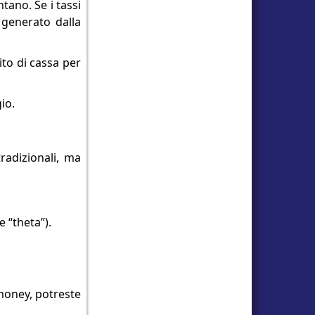
tano. Se i tassi
 generato dalla
ito di cassa per
io.
tradizionali, ma
 “theta”).
 money, potreste