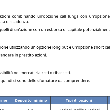
 azioni combinando un'opzione call lunga con un'opzione
data di scadenza.
uelli di un'azione con un esborso di capitale potenzialment
ione utilizzando un'opzione long put e un'opzione short cal
endere in prestito azioni.
bilità nei mercati rialzisti o ribassisti.
ni, quindi ci sono delle sfumature da comprendere.
orme
Deposito minimo
Tipi di opzioni
n 5
0 €
Opzioni vanilla su azioni