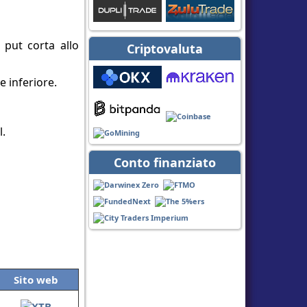
 put corta allo
Criptovaluta
e inferiore.
l.
Conto finanziato
Sito web