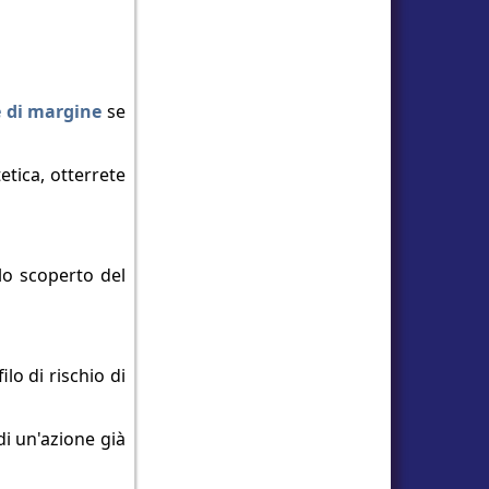
 di margine
se
etica, otterrete
llo scoperto del
lo di rischio di
di un'azione già