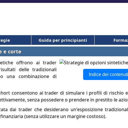
tegie
Guida per principianti
Forma
e e corte
tetiche offrono ai trader
isultati delle tradizionali
Indice dei contenuti
ando una combinazione di
short consentono ai trader di simulare i profili di rischio
pettivamente, senza possedere o prendere in prestito le azio
zata dai trader che desiderano un'esposizione tradizionale
finanziaria (senza utilizzare un margine costoso).