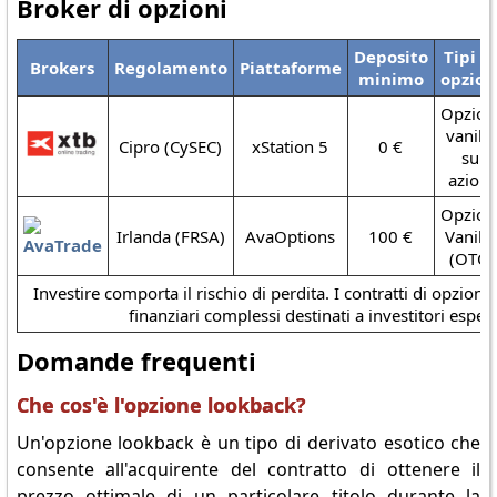
Broker di opzioni
Deposito
Tipi d
Brokers
Regolamento
Piattaforme
minimo
opzion
Opzion
vanilla
Cipro (CySEC)
xStation 5
0 €
su
azioni
Opzion
Irlanda (FRSA)
AvaOptions
100 €
Vanilla
(OTC)
Investire comporta il rischio di perdita. I contratti di opzion
finanziari complessi destinati a investitori espert
Domande frequenti
Che cos'è l'opzione lookback?
Un'opzione lookback è un tipo di derivato esotico che
consente all'acquirente del contratto di ottenere il
prezzo ottimale di un particolare titolo durante la