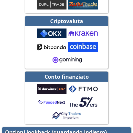
Criptovaluta
Conto finanziato
Opzioni lookback (guardando indietro)