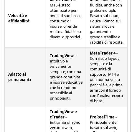
MT5 è stato
fluidità, anche con
ottimizzato per
grafici multipli.
Velocità e
anni e il suo basso
Basato sul cloud,
affidabilità
consumo di
riduce il carico sul
risorse lo rende
sistema locale,
molto affidabile su
garantendo
diversi dispositivi.
grande stabilità e
rapidità di risposta.
MetaTrader 4
-
TradingView
-
Con il suo layout
Intuitivo e
semplice e la
visivamente
comunità di
semplice, con una
Adatto ai
supporto, MT4 è
grande comunità
principianti
una buona scelta
e risorse educative
per chi è alle prime
che lo rendono
armi con il forex o
accessibile ai
con l'analisi tecnica
principianti.
di base.
TradingView e
cTrader
-
ProRealTime
-
Entrambi offrono
Principalmente
versioni web,
basato sul web,