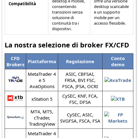
desktop e mobile,
offre una versione
Compatibilità
consentendo
desktop scaricabile
transizioni senza
e un supporto
soluzione di
mobile per un
continuità tra i
accesso flessibile.
dispositivi.
La nostra selezione di broker FX/CFD
CFD
Conto
Piattaforma
Regolazione
Brokers
demo
MetaTrader 4
ASIC, CBFSAI,
e 5
FRSA, BVI FSC,
AvaOptions
FSCA, JFSA, OCRI
CySEC, KNF, FCA,
xStation 5
FSC, DFSA
MT4, MT5,
CySEC, ASIC,
cTrader,
SVGFSA, FSCA, FSA
TradingView
MetaTrader 4