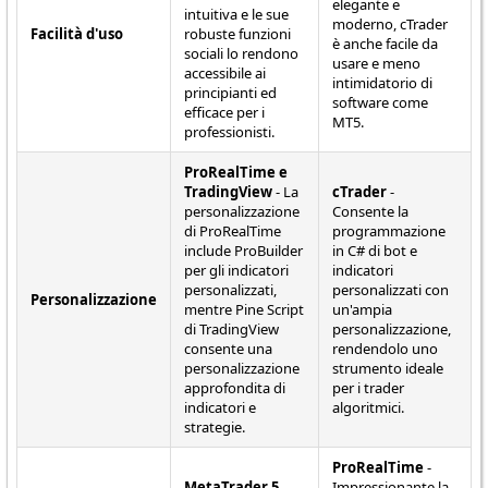
elegante e
intuitiva e le sue
moderno, cTrader
Facilità d'uso
robuste funzioni
è anche facile da
sociali lo rendono
usare e meno
accessibile ai
intimidatorio di
principianti ed
software come
efficace per i
MT5.
professionisti.
ProRealTime e
TradingView
- La
cTrader
-
personalizzazione
Consente la
di ProRealTime
programmazione
include ProBuilder
in C# di bot e
per gli indicatori
indicatori
personalizzati,
personalizzati con
Personalizzazione
mentre Pine Script
un'ampia
di TradingView
personalizzazione,
consente una
rendendolo uno
personalizzazione
strumento ideale
approfondita di
per i trader
indicatori e
algoritmici.
strategie.
ProRealTime
-
MetaTrader 5
-
Impressionante la