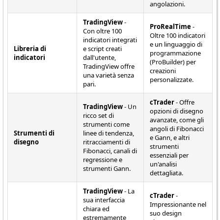
angolazioni.
TradingView
-
ProRealTime
-
Con oltre 100
Oltre 100 indicatori
indicatori integrati
e un linguaggio di
Libreria di
e script creati
programmazione
indicatori
dall'utente,
(ProBuilder) per
TradingView offre
creazioni
una varietà senza
personalizzate.
pari.
cTrader
- Offre
TradingView
- Un
opzioni di disegno
ricco set di
avanzate, come gli
strumenti come
angoli di Fibonacci
Strumenti di
linee di tendenza,
e Gann, e altri
disegno
ritracciamenti di
strumenti
Fibonacci, canali di
essenziali per
regressione e
un'analisi
strumenti Gann.
dettagliata.
TradingView
- La
cTrader
-
sua interfaccia
Impressionante nel
chiara ed
suo design
estremamente