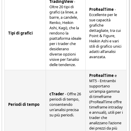
TradingView
-
Oltre 20 tipi di
ProRealTime
-
grafici (a linee, a
Eccellente per le
barre, a candele,
sue capacità
Renko, Heikin
grafiche
Ashi, Kagi), che la
dettagliate, tra cui
Tipi di grafici
rendono la
Point & Figure,
piattaforma ideale
Heikin Ashi e vari
per i trader che
stili di grafico unici
desiderano
adatti all'analisi
diverse opzioni
avanzata.
visive per l'analisi
delle tendenze.
ProRealTime
e
MT5 - Entrambi
supportano
un'ampia gamma
cTrader
- Offre 26
di timeframe
periodi di tempo,
(ProRealTime offre
Periodi di tempo
consentendo
timeframe intraday
un'analisi precisa
e annuali), utili per i
su più periodi.
trader che
analizzano l'azione
dei prezzi da più