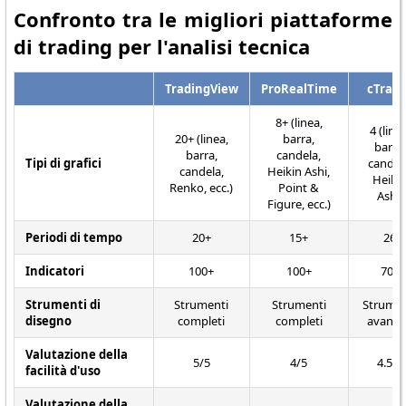
Confronto tra le migliori piattaforme
di trading per l'analisi tecnica
TradingView
ProRealTime
cTrad
8+ (linea,
4 (linea
20+ (linea,
barra,
barra,
barra,
candela,
Tipi di grafici
candel
candela,
Heikin Ashi,
Heiki
Renko, ecc.)
Point &
Ashi)
Figure, ecc.)
Periodi di tempo
20+
15+
26
Indicatori
100+
100+
70+
Strumenti di
Strumenti
Strumenti
Strumen
disegno
completi
completi
avanza
Valutazione della
5/5
4/5
4.5/5
facilità d'uso
Valutazione della