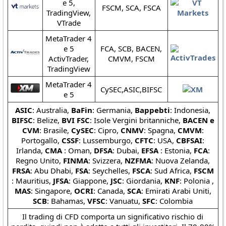
e 5,
FSCM, SCA, FSCA
TradingView,
VTrade
MetaTrader 4
e 5
FCA, SCB, BACEN,
ActivTrader,
CMVM, FSCM
TradingView
MetaTrader 4
CySEC,ASIC,BIFSC
e 5
ASIC
: Australia,
BaFin
: Germania,
Bappebti
: Indonesia,
BIFSC
: Belize,
BVI FSC
: Isole Vergini britanniche,
BACEN e
CVM
: Brasile,
CySEC
: Cipro,
CNMV
: Spagna,
CMVM
:
Portogallo,
CSSF
: Lussemburgo,
CFTC
: USA,
CBFSAI
:
Irlanda,
CMA
: Oman,
DFSA
: Dubai,
EFSA
: Estonia,
FCA
:
Regno Unito,
FINMA
: Svizzera,
NZFMA
: Nuova Zelanda,
FRSA
: Abu Dhabi,
FSA
: Seychelles,
FSCA
: Sud Africa,
FSCM
: Mauritius,
JFSA
: Giappone,
JSC
: Giordania,
KNF
: Polonia ,
MAS
: Singapore,
OCRI
: Canada,
SCA
: Emirati Arabi Uniti,
SCB
: Bahamas,
VFSC
: Vanuatu,
SFC
: Colombia
Il trading di CFD comporta un significativo rischio di