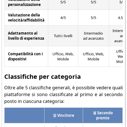
5/5
5/5
5/5
personalizzazione
Valutazione della
4/5
5/5
4.5/5
velocità/affidabilità
Interme
Adattamento al
Intermedio
Tutti i livelli
ad
livello di esperienza
ad avanzato
avanza
Ufficio
Compatibilità con i
Ufficio, Web,
Ufficio, Web,
Web,
dispositivi
Mobile
Mobile
Mobil
Classifiche per categoria
Oltre alle 5 classifiche generali, è possibile vedere quali
piattaforme si sono classificate al primo e al secondo
posto in ciascuna categoria:
🥈 Secondo
🥇 Vincitore
premio