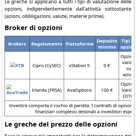
Le greche si applicano a tutti i tipi di valutazione delle
opzioni, indipendentemente dall'attività sottostante
(azioni, obbligazioni, valute, materie prime).
Broker di opzioni
Deposito
Tipi d
Brokers
Regolamento
Piattaforme
minimo
opzion
Opzion
vanilla
Cipro (CySEC)
xStation 5
0 €
su
azioni
Opzion
Irlanda (FRSA)
AvaOptions
100 €
Vanilla
(OTC)
Investire comporta il rischio di perdita. I contratti di opzion
finanziari complessi destinati a investitori espert
Le greche del prezzo delle opzioni