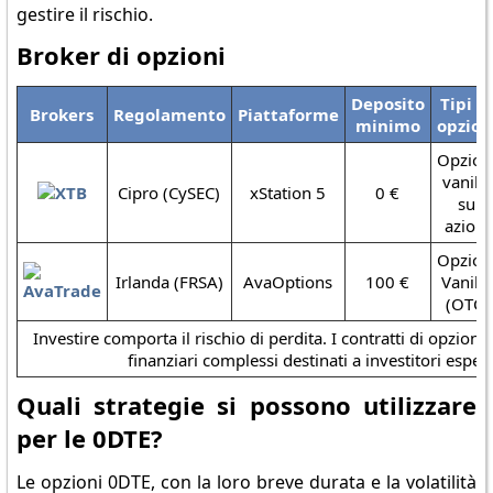
gestire il rischio.
Broker di opzioni
Deposito
Tipi d
Brokers
Regolamento
Piattaforme
minimo
opzion
Opzion
vanilla
Cipro (CySEC)
xStation 5
0 €
su
azioni
Opzion
Irlanda (FRSA)
AvaOptions
100 €
Vanilla
(OTC)
Investire comporta il rischio di perdita. I contratti di opzion
finanziari complessi destinati a investitori espert
Quali strategie si possono utilizzare
per le 0DTE?
Le opzioni 0DTE, con la loro breve durata e la volatilità