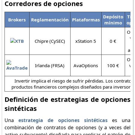
Corredores de opciones
Depósito
Tip
Brokers
Reglamentación
Plataformas
mínimo
opc
Opc
va
Chipre (CySEC)
xStation 5
0 €
s
acc
Opc
Irlanda (FRSA)
AvaOptions
100 €
vai
(
Invertir implica el riesgo de sufrir pérdidas. Los contrato
productos financieros complejos diseñados para inversore
Definición de estrategias de opciones
sintéticas
Una
estrategia de opciones sintéticas
es una
combinación de contratos de opciones (y a veces del
activo subyacente) diseñada para replicar el patrón de