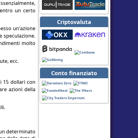
. Essenzialmente,
o entro un certo
Criptovaluta
spesso un'azione
 e speculazione.
endimenti molto
ute, ecc.
Conto finanziato
i 15 dollari con
are azioni della
li.
a un determinato