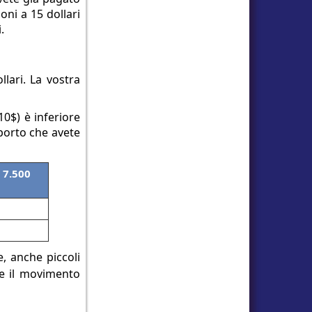
oni a 15 dollari
.
lari. La vostra
10$) è inferiore
mporto che avete
 7.500
e, anche piccoli
Se il movimento