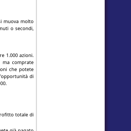
 si muova molto
nuti o secondi,
e 1.000 azioni.
ri, ma comprate
ioni che potete
l'opportunità di
000.
ofitto totale di
avete già pagato