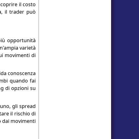
coprire il costo
, il trader può
 più opportunità
n'ampia varietà
sui movimenti di
lida conoscenza
ambi quando fai
ng di opzioni su
 uno, gli spread
are il rischio di
to dai movimenti