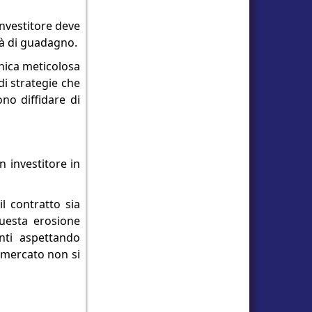
investitore deve
tà di guadagno.
cnica meticolosa
di strategie che
no diffidare di
 investitore in
l contratto sia
Questa erosione
nti aspettando
l mercato non si