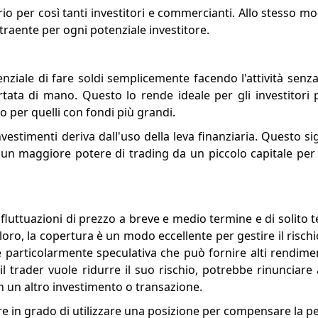
rio per così tanti investitori e commercianti. Allo stesso mod
traente per ogni potenziale investitore.
nziale di fare soldi semplicemente facendo l'attività senza
a di mano. Questo lo rende ideale per gli investitori p
so per quelli con fondi più grandi.
investimenti deriva dall'uso della leva finanziaria. Questo si
 un maggiore potere di trading da un piccolo capitale per
 fluttuazioni di prezzo a breve e medio termine e di solito
oro, la copertura è un modo eccellente per gestire il risch
 particolarmente speculativa che può fornire alti rendimen
il trader vuole ridurre il suo rischio, potrebbe rinunciare
n un altro investimento o transazione.
e in grado di utilizzare una posizione per compensare la per