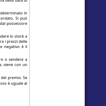
ma della data di
redeterminato in
cordato. Si può
 dal possessore
ndere lo stock a
a i prezzi delle
le negativo è il
are o vendere a
ia, viene con un
e del premio. Se
basso è uguale al