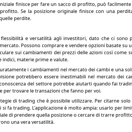
iziale finisce per fare un sacco di profitto, può facilmente 
rofitto. Se la posizione originale finisce con una perdita
quelle perdite.
flessibilità e versatilità agli investitori, dato che ci sono
 di mercato. Possono comprare e vendere opzioni basate su u
peculare sui cambiamenti dei prezzi delle azioni così come 
 indici, materie prime e valute.
ccuratamente i cambiamenti nel mercato dei cambi e una so
evisione potrebbero essere inestimabili nel mercato dei c
a conoscenza del settore potrebbe aiutarti quando fai tradi
te per trovare le transazioni che fanno per voi.
gie di trading che è possibile utilizzare. Per citarne solo
 si fa trading. L'applicazione è molto ampia: usarlo per limit
ziale di prendere quella posizione o cercare di trarre profit
rono una vera versatilità.