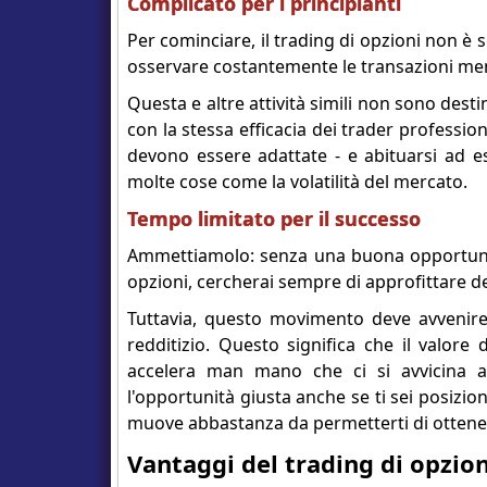
Complicato per i principianti
Per cominciare, il trading di opzioni non è 
osservare costantemente le transazioni men
Questa e altre attività simili non sono dest
con la stessa efficacia dei trader professio
devono essere adattate - e abituarsi ad es
molte cose come la volatilità del mercato.
Tempo limitato per il successo
Ammettiamolo: senza una buona opportunità
opzioni, cercherai sempre di approfittare d
Tuttavia, questo movimento deve avvenire 
redditizio. Questo significa che il valore
accelera man mano che ci si avvicina al
l'opportunità giusta anche se ti sei posizi
muove abbastanza da permetterti di ottenere
Vantaggi del trading di opzion