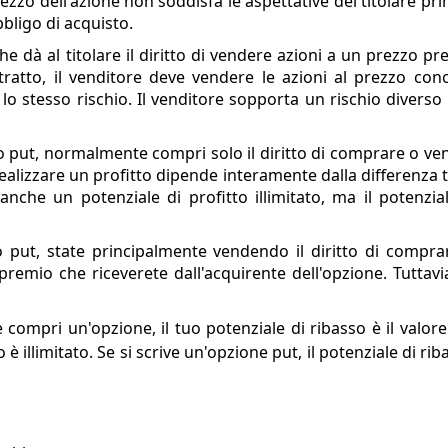
ezzo dell'azione non soddisfa le aspettative del titolare pri
bligo di acquisto.
he dà al titolare il diritto di vendere azioni a un prezzo p
ratto, il venditore deve vendere le azioni al prezzo con
o stesso rischio. Il venditore sopporta un rischio diverso
 o put, normalmente compri solo il diritto di comprare o ve
realizzare un profitto dipende interamente dalla differenza tr
anche un potenziale di profitto illimitato, ma il potenzia
 o put, state principalmente vendendo il diritto di compr
 premio che riceverete dall'acquirente dell'opzione. Tuttav
 compri un'opzione, il tuo potenziale di ribasso è il valor
 è illimitato. Se si scrive un'opzione put, il potenziale di ri