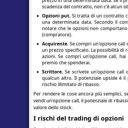
prezzo in una determinata data. Se il pr
scadenza del contratto, non c'è alcun ob
Opzioni put
.
Si tratta di un contratto c
una determinata data. Secondo il cont
notare che le opzioni non comportano l
(compratore).
Acquirente
. Se compri un'opzione call
un prezzo specificato. La possibilità di 
azioni. Se compri un'opzione call, hai 
premio che spenderai.
Scrittore
. Se scrivete un'opzione call
qualcun altro. Il potenziale upside è il
rischio illimitato di ribasso.
Per rendere le cose ancora più semplici, se
vendi un'opzione call, il potenziale di ribasso
valore dello stock.
I rischi del trading di opzioni