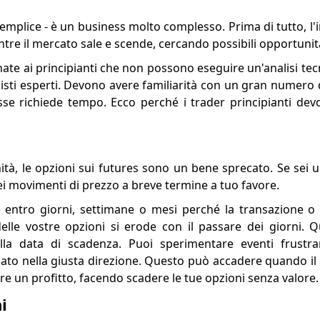
semplice - è un business molto complesso. Prima di tutto, l'
tre il mercato sale e scende, cercando possibili opportuni
inate ai principianti che non possono eseguire un'analisi te
nisti esperti. Devono avere familiarità con un gran numero 
se richiede tempo. Ecco perché i trader principianti devo
, le opzioni sui futures sono un bene sprecato. Se sei un
ei movimenti di prezzo a breve termine a tuo favore.
entro giorni, settimane o mesi perché la transazione o i
 delle vostre opzioni si erode con il passare dei giorni. 
la data di scadenza. Puoi sperimentare eventi frustra
onato nella giusta direzione. Questo può accadere quando i
 un profitto, facendo scadere le tue opzioni senza valore.
i