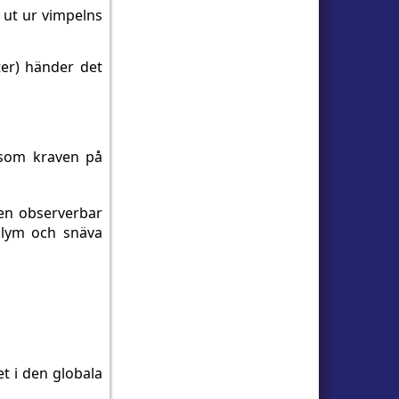
r ut ur vimpelns
ter) händer det
rsom kraven på
 en observerbar
olym och snäva
t i den globala