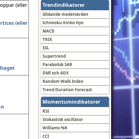
Trendindikatorer
Glidande medelvärden
rtices (eller
Ichimoku Kinko Hyo
MACD
TRIX
SSL
Supertrend
Parabolisk SAR
taget
DMI och ADX
Random Walk Index
Trend Duration Forecast
Momentumindikatorer
un
RSI
Stokastisk oscillator
Williams %R
CCI