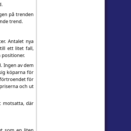
d.
ngen på trenden
ende trend.
er. Antalet nya
l ett litet fall,
 positioner.
nd. Ingen av dem
sig köparna för
förtroendet för
 priserna och ut
t motsatta, där
t som en liten