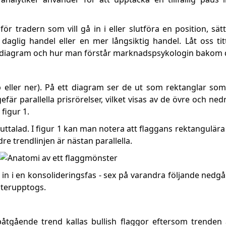
r tradern som vill gå in i eller slutföra en position, sätt
g daglig handel eller en mer långsiktig handel. Låt oss t
t diagram och hur man förstår marknadspsykologin bakom
eller ner). På ett diagram ser de ut som rektanglar so
r parallella prisrörelser, vilket visas av de övre och ned
 figur 1.
uttalad. I figur 1 kan man notera att flaggans rektangulär
e trendlinjen är nästan parallella.
n in i en konsolideringsfas - sex på varandra följande nedg
terupptogs.
tgående trend kallas bullish flaggor eftersom trenden 