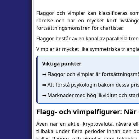
Flaggor och vimplar kan klassificeras som 
rörelse och har en mycket kort livslängd.
fortsättningsmönstren för chartister.
Flaggor består av en kanal av parallella tre
Vimplar är mycket lika symmetriska trianglar,
Viktiga punkter
➡️ Flaggor och vimplar är fortsättningsmön
➡️ Att förstå psykologin bakom dessa pri
➡️ Marknader med hög likviditet och stark
Flagg- och vimpelfigurer: När
Även när en aktie, kryptovaluta, råvara el
tillbaka under flera perioder innan den
kallas flaggor och vimplar, som tekniska 