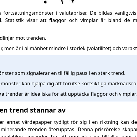
fortsättningsmönster i valutapriser. De bildas vanligtvis
 Statistik visar att flaggor och vimplar är bland de mest
ndlinjer mot trenden.
 men är i allmänhet mindre i storlek (volatilitet) och varakt
ster som signalerar en tillfällig paus i en stark trend.
smönster kan hjälpa dig att förutse kortsiktiga marknadsrör
a trender är idealiska för att upptäcka flaggor och vimplar.
 en trend stannar av
ler annat värdepapper tydligt rör sig i en riktning kan d
 dominerande trenden återupptas. Denna prisrörelse skap
analytiker använder för att upptäcka en tillfällig paus