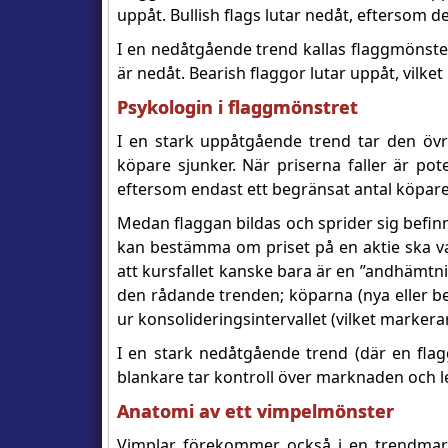
uppåt. Bullish flags lutar nedåt, eftersom d
I en nedåtgående trend kallas flaggmönste
är nedåt. Bearish flaggor lutar uppåt, vilke
Psykologin i flaggmönstret
I en stark uppåtgående trend tar den övre
köpare sjunker. När priserna faller är potenti
eftersom endast ett begränsat antal köpare o
Medan flaggan bildas och sprider sig befinner
kan bestämma om priset på en aktie ska var
att kursfallet kanske bara är en ”andhämtn
den rådande trenden; köparna (nya eller bef
ur konsolideringsintervallet (vilket markera
I en stark nedåtgående trend (där en flag
blankare tar kontroll över marknaden och led
Anatomi av ett vimpelmönster
Vimplar förekommer också i en trendmark