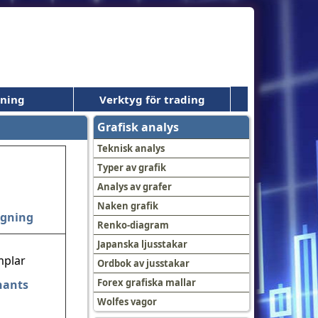
dning
Verktyg för trading
Grafisk analys
Teknisk analys
Typer av grafik
Analys av grafer
Naken grafik
dgning
Renko-diagram
Japanska ljusstakar
Ordbok av jusstakar
Forex grafiska mallar
nants
Wolfes vagor