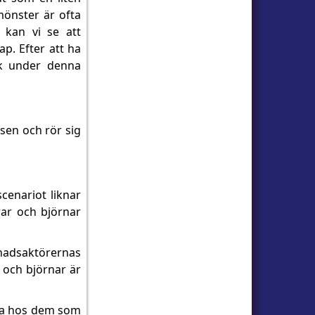
mönster är ofta
2 kan vi se att
p. Efter att ha
önk under denna
rsen och rör sig
cenariot liknar
rar och björnar
nadsaktörernas
 och björnar är
rna hos dem som