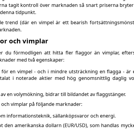
arna tagit kontroll över marknaden så snart priserna bryte
 denna tidpunkt.
e trend (där en vimpel är ett bearish fortsättningsmöns
marknaden.
gor och vimplar
 du förmodligen att hitta fler flaggor än vimplar, efte
arknader med två egenskaper:
för en vimpel - och i mindre utsträckning en flagga - är
talat i noterade aktier med hög genomsnittlig daglig v
d av en volymökning, bidrar till bildandet av flaggstänger.
r och vimplar på följande marknader:
m informationsteknik, sällanköpsvaror och energi.
mot den amerikanska dollarn (EUR/USD), som handlas mycke