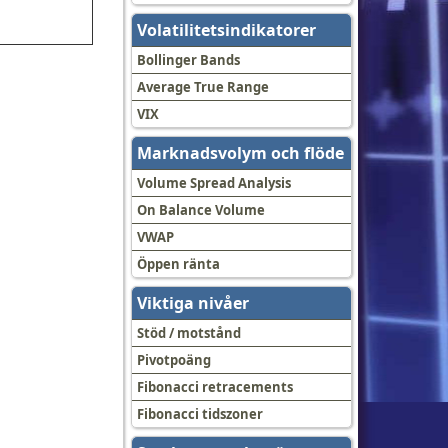
Volatilitetsindikatorer
Bollinger Bands
Average True Range
VIX
Marknadsvolym och flöde
Volume Spread Analysis
On Balance Volume
VWAP
Öppen ränta
Viktiga nivåer
Stöd / motstånd
Pivotpoäng
Fibonacci retracements
Fibonacci tidszoner