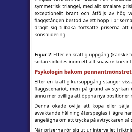
symmetrisk triangel, med allt smalare pris
exceptionellt brant och åtföljs av hög v
flaggstången bestod av ett hopp i priserna
dragit sig tillbaka fortsatte priserna at
konsolidering.
Figur 2
: Efter en kraftig uppgång (kanske t
sedan sidledes inom ett allt snävare kursinter
Psykologin bakom pennantmönstret
Efter en kraftig kursuppgång stänger vissa
flaggscenariot, men på grund av styrkan o
ännu mer ovilliga att öppna nya positioner n
Denna ökade ovilja att köpa eller sälja
avvaktande hållning återspeglas i lägre ha
angelägna om att trycka på avtryckaren så sn
När priserna rör sig ut ur intervallet i r