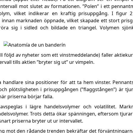
intervall mot slutet av formationen. ”Polen” i ett pennant
olym, vilket indikerar en kraftig prisuppgång. I figur 
 innan marknaden öppnade, vilket skapade ett stort prisga
t röra sig i sidled och bildade en triangel. Volymen sj
ill följd av nyheter som ett vinstmeddelande) faller aktieku
vall tills aktien ”bryter sig ut” ur vimpeln.
 handlare sina positioner för att ta hem vinster. Pennants
ch plötsligheten i prisuppgången (”flaggstången”) är tju
är priserna börjar falla.
 avspeglas i lägre handelsvolymer och volatilitet. Mark
ndelsvolymer. Trots detta ökar spänningen, eftersom tjurar
art priserna bryter ut ur intervallet.
iktning mot den rådande trenden bekräftar det förväntninga