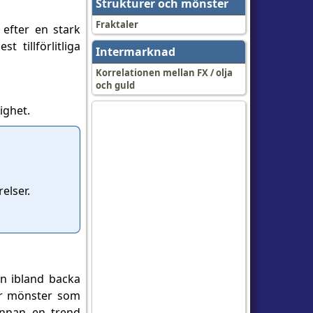
Strukturer och mönster
Fraktaler
 efter en stark
 tillförlitliga
Intermarknad
Korrelationen mellan FX / olja
och guld
ighet.
elser.
en ibland backa
ar mönster som
 innan en trend