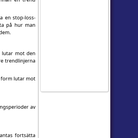
a en stop-loss-
itta på hur man
 dem.
m lutar mot den
re trendlinjerna
a form lutar mot
ångsperioder av
antas fortsätta