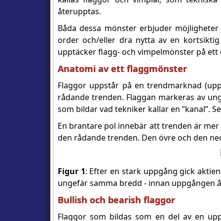
återupptas.
Båda dessa mönster erbjuder möjligheter fö
order och/eller dra nytta av en kortsikti
upptäcker flagg- och vimpelmönster på et
Anatomi av ett flaggmönster
Flaggor uppstår på en trendmarknad (upp 
rådande trenden. Flaggan markeras av ungefä
som bildar vad tekniker kallar en ”kanal”. Se
En brantare pol innebär att trenden är mer 
den rådande trenden. Den övre och den nedr
Figur 1
: Efter en stark uppgång gick aktie
ungefär samma bredd - innan uppgången å
Bullish och bearish flaggor
Flaggor som bildas som en del av en uppå