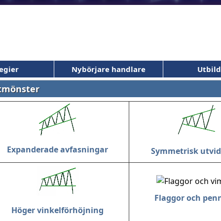
egier
Nybörjare handlare
Utbil
ntmönster
Expanderade avfasningar
Symmetrisk utvi
Flaggor och pen
Höger vinkelförhöjning