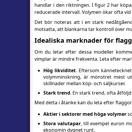
handlar i den riktningen. I figur 2 har köp
reducerade intervall. Volymen ökar ofta vid
Det bör noteras att i en stark nedåtgåend
motsatta, att blankarna tar kontroll över 
Idealiska marknader för flag
Om du letar efter dessa modeller kommer
vimplar är mindre frekventa. Leta efter m
Hög likviditet
. Eftersom kännetecknet 
volymminskning, är mönstret mest ut
skillnader mellan köp- och säljkurser.
Stark trend
. En stark trend, ofta åtfölj
Med detta i åtanke kan du leta efter flaggo
Aktier i sektorer med höga volymer
so
Stora valutapar
, till exempel euron 
ekonomin dygnet runt.