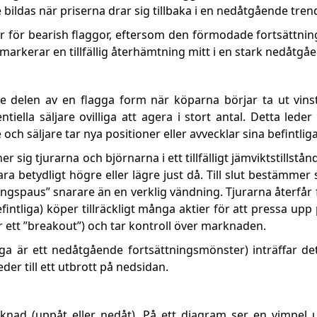
e bildas när priserna drar sig tillbaka i en nedåtgående tren
r för bearish flaggor, eftersom den förmodade fortsättni
t markerar en tillfällig återhämtning mitt i en stark nedåtgå
 delen av en flagga form när köparna börjar ta ut vinst
ella säljare ovilliga att agera i stort antal. Detta leder til
ch säljare tar nya positioner eller avvecklar sina befintliga
 sig tjurarna och björnarna i ett tillfälligt jämviktstillstå
a betydligt högre eller lägre just då. Till slut bestämmer 
ingspaus” snarare än en verklig vändning. Tjurarna återfår 
intliga) köper tillräckligt många aktier för att pressa upp
r ett ”breakout”) och tar kontroll över marknaden.
ga är ett nedåtgående fortsättningsmönster) inträffar de
er till ett utbrott på nedsidan.
nad (uppåt eller nedåt). På ett diagram ser en vimpel u