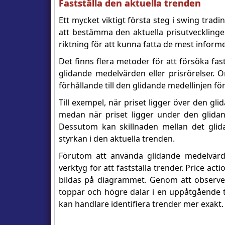
Fastställa den aktuella trenden
Ett mycket viktigt första steg i swing trad
att bestämma den aktuella prisutvecklingen.
riktning för att kunna fatta de mest infor
Det finns flera metoder för att försöka fa
glidande medelvärden eller prisrörelser. 
förhållande till den glidande medellinjen för
Till exempel, när priset ligger över den g
medan när priset ligger under den glida
Dessutom kan skillnaden mellan det glida
styrkan i den aktuella trenden.
Förutom att använda glidande medelvärd
verktyg för att fastställa trender. Price a
bildas på diagrammet. Genom att observe
toppar och högre dalar i en uppåtgående tr
kan handlare identifiera trender mer exakt.