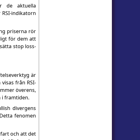
r de aktuella
 RSI-indikatorn
ing priserna rör
igt för dem att
sätta stop loss-
telseverktyg är
 visas från RSI-
stämmer överens,
 i framtiden.
llish divergens
. Detta fenomen
art och att det