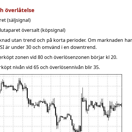
h överlåtelse
t (säljsignal)
alutaparet översalt (köpsignal)
arknad utan trend och på korta perioder. Om marknaden har
RSI är under 30 och omvänd i en downtrend.
rköpt zonen vid 80 och överlösenzonen börjar kl 20.
köpt nivån vid 65 och överlösennivån blir 35.