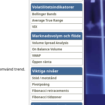
Volatilitetsindikatorer
Bollinger Bands
Average True Range
VIX
Marknadsvolym och flöde
Volume Spread Analysis
On Balance Volume
VWAP
Öppen ränta
n omvänd trend.
Viktiga nivåer
Stöd / motstånd
Pivotpoäng
Fibonacci retracements
Fibonacci tidszoner