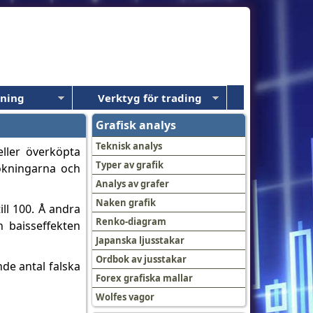
dning
Verktyg för trading
Grafisk analys
Teknisk analys
eller överköpta
Typer av grafik
 ökningarna och
Analys av grafer
Naken grafik
ll 100. Å andra
Renko-diagram
 baisseffekten
Japanska ljusstakar
Ordbok av jusstakar
de antal falska
Forex grafiska mallar
Wolfes vagor