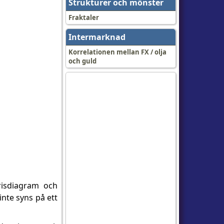
Strukturer och mönster
Fraktaler
Intermarknad
Korrelationen mellan FX / olja
och guld
risdiagram och
inte syns på ett