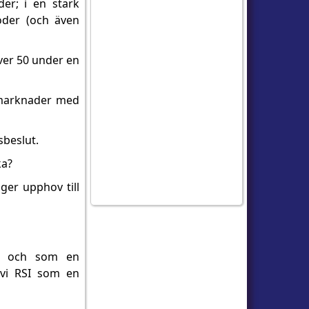
der; i en stark
oder (och även
över 50 under en
a marknader med
sbeslut.
ka?
ger upphov till
or och som en
 vi RSI som en