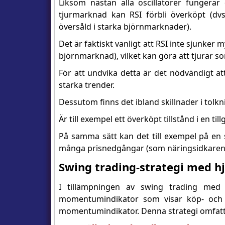
Liksom nästan alla oscillatorer fungerar
tjurmarknad kan RSI förbli överköpt (dv
översåld i starka björnmarknader).
Det är faktiskt vanligt att RSI inte sjunke
björnmarknad), vilket kan göra att tjurar s
För att undvika detta är det nödvändigt at
starka trender.
Dessutom finns det ibland skillnader i tolkn
Är till exempel ett överköpt tillstånd i en t
På samma sätt kan det till exempel på en 
många prisnedgångar (som näringsidkaren 
Swing trading-strategi med hj
I tillämpningen av swing trading med
momentumindikator som visar köp- och s
momentumindikator. Denna strategi omfatt