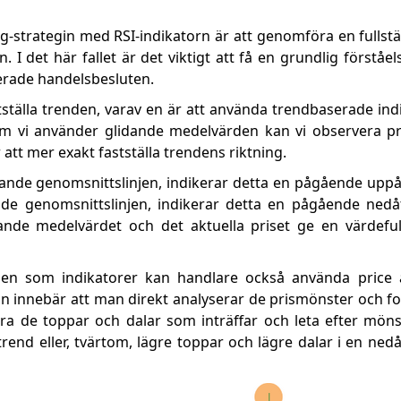
ing-strategin med RSI-indikatorn är att genomföra en fullst
 I det här fallet är det viktigt att få en grundlig förståe
merade handelsbesluten.
stställa trenden, varav en är att använda trendbaserade ind
Om vi använder glidande medelvärden kan vi observera pri
 att mer exakt fastställa trendens riktning.
lidande genomsnittslinjen, indikerar detta en pågående upp
nde genomsnittslinjen, indikerar detta en pågående nedå
nde medelvärdet och det aktuella priset ge en värdeful
en som indikatorer kan handlare också använda price 
ction innebär att man direkt analyserar de prismönster och
ra de toppar och dalar som inträffar och leta efter mön
end eller, tvärtom, lägre toppar och lägre dalar i en ned