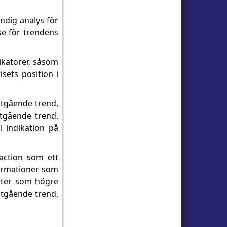
ändig analys för
lse för trendens
ikatorer, såsom
sets position i
åtgående trend,
tgående trend.
l indikation på
action som ett
 formationer som
ster som högre
åtgående trend,