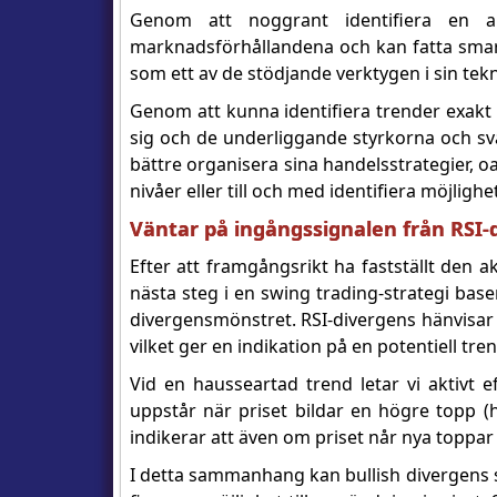
Genom att noggrant identifiera en ak
marknadsförhållandena och kan fatta smar
som ett av de stödjande verktygen i sin tekn
Genom att kunna identifiera trender exakt k
sig och de underliggande styrkorna och sv
bättre organisera sina handelsstrategier, oa
nivåer eller till och med identifiera möjli
Väntar på ingångssignalen från RSI-
Efter att framgångsrikt ha fastställt den 
nästa steg i en swing trading-strategi base
divergensmönstret. RSI-divergens hänvisar t
vilket ger en indikation på en potentiell t
Vid en hausseartad trend letar vi aktivt e
uppstår när priset bildar en högre topp (
indikerar att även om priset når nya toppa
I detta sammanhang kan bullish divergens 