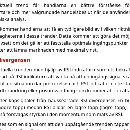
tuell trend får handlarna en bättre förståelse fö
tare och mer välgrundade handelsbeslut när de använder
iska analys.
ommer handlarna att få en tydligare bild av i vilken riktn
agheterna i dessa trender. Detta kommer att göra det möjl
vsett om det gäller att fastställa optimala ingångspunkter, 
gheter att lämna marknaden med maximal vinst.
divergensen
aktuella trenden med hjälp av RSI-indikatorn som ett bekräf
rad på RSI-indikatorn att vänta på att en ingångssignal ska
ill en situation där prisrörelsen och RSI-indikatorn inte 
rendförändring eller prisomvändning som kommer att inträffa
fter köpsignaler från hausseartade RSI-divergenser. En bu
högre topp) medan RSI bildar en lägre topp (lägre topp)
r så försvagas styrkan i den momentum som mäts av RSI.
ses som en signal om att den uppåtgående trenden tappar f