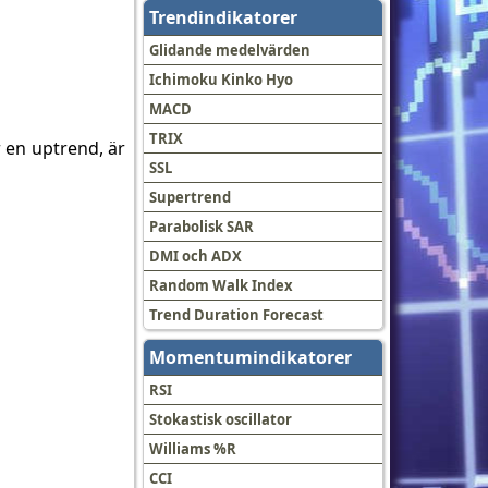
Trendindikatorer
Glidande medelvärden
Ichimoku Kinko Hyo
MACD
TRIX
 en uptrend, är
SSL
Supertrend
Parabolisk SAR
DMI och ADX
Random Walk Index
Trend Duration Forecast
Momentumindikatorer
RSI
Stokastisk oscillator
Williams %R
CCI