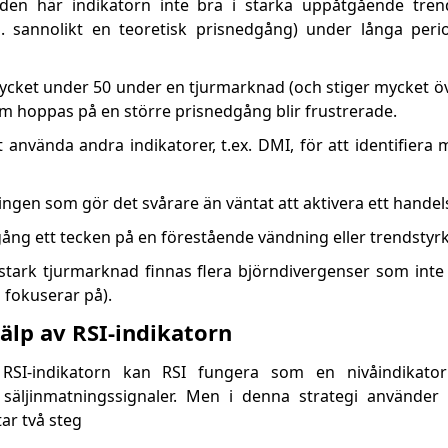
 den här indikatorn inte bra i starka uppåtgående tren
s. sannolikt en teoretisk prisnedgång) under långa peri
r mycket under 50 under en tjurmarknad (och stiger mycket 
om hoppas på en större prisnedgång blir frustrerade.
t använda andra indikatorer, t.ex. DMI, för att identifier
ingen som gör det svårare än väntat att aktivera ett handel
illgång ett tecken på en förestående vändning eller trendstyr
stark tjurmarknad finnas flera björndivergenser som inte 
fokuserar på).
älp av RSI-indikatorn
 RSI-indikatorn kan RSI fungera som en nivåindikat
äljinmatningssignaler. Men i denna strategi använder
ar två steg