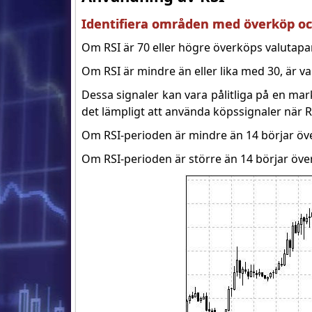
Identifiera områden med överköp oc
Om RSI är 70 eller högre överköps valutapare
Om RSI är mindre än eller lika med 30, är ​​v
Dessa signaler kan vara pålitliga på en m
det lämpligt att använda köpssignaler när 
Om RSI-perioden är mindre än 14 börjar öve
Om RSI-perioden är större än 14 börjar över