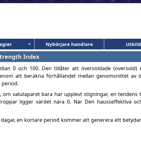
egier
Nybörjare handlare
Utbil
 Strength Index
llan 0 och 100. Den tillåter att översoldade (oversold) 
 genom att beräkna förhållandet mellan genomsnittet av
 period.
om valutaparet bara har upplevt stigningar, en tendens ti
roppar ligger värdet nära 0. När Den hausseffektiva och
 dagar, en kortare period kommer att generera ett betydan