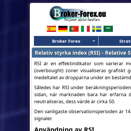
Broker Forex
Strat
Relativ styrka index (RSI) - Relative
RSI är en effektindikator som varierar me
(overbought) zoner visualiseras grafiskt
medeltalet av dropparna under en bestämd
Således har RSI under beräkningsperioden, 
sidan, när marknaden bara har erfarna d
neutraliseras, dess värde är cirka 50.
Den vanligaste observationsperioden är 14
signaler.
Användning av RSI