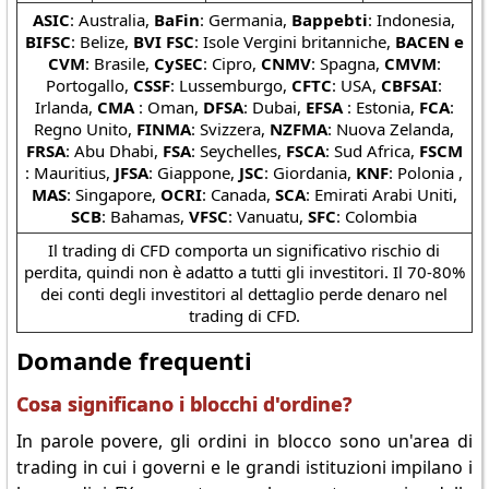
ASIC
: Australia,
BaFin
: Germania,
Bappebti
: Indonesia,
BIFSC
: Belize,
BVI FSC
: Isole Vergini britanniche,
BACEN e
CVM
: Brasile,
CySEC
: Cipro,
CNMV
: Spagna,
CMVM
:
Portogallo,
CSSF
: Lussemburgo,
CFTC
: USA,
CBFSAI
:
Irlanda,
CMA
: Oman,
DFSA
: Dubai,
EFSA
: Estonia,
FCA
:
Regno Unito,
FINMA
: Svizzera,
NZFMA
: Nuova Zelanda,
FRSA
: Abu Dhabi,
FSA
: Seychelles,
FSCA
: Sud Africa,
FSCM
: Mauritius,
JFSA
: Giappone,
JSC
: Giordania,
KNF
: Polonia ,
MAS
: Singapore,
OCRI
: Canada,
SCA
: Emirati Arabi Uniti,
SCB
: Bahamas,
VFSC
: Vanuatu,
SFC
: Colombia
Il trading di CFD comporta un significativo rischio di
perdita, quindi non è adatto a tutti gli investitori. Il 70-80%
dei conti degli investitori al dettaglio perde denaro nel
trading di CFD.
Domande frequenti
Cosa significano i blocchi d'ordine?
In parole povere, gli ordini in blocco sono un'area di
trading in cui i governi e le grandi istituzioni impilano i