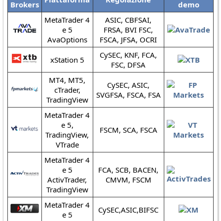
Brokers
demo
MetaTrader 4
ASIC, CBFSAI,
e 5
FRSA, BVI FSC,
AvaOptions
FSCA, JFSA, OCRI
CySEC, KNF, FCA,
xStation 5
FSC, DFSA
MT4, MT5,
CySEC, ASIC,
cTrader,
SVGFSA, FSCA, FSA
TradingView
MetaTrader 4
e 5,
FSCM, SCA, FSCA
TradingView,
VTrade
MetaTrader 4
e 5
FCA, SCB, BACEN,
ActivTrader,
CMVM, FSCM
TradingView
MetaTrader 4
CySEC,ASIC,BIFSC
e 5