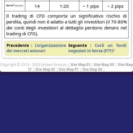
14
1:20
~ 1 pips
~ 2 pips
Il trading di CFD comporta un significativo rischio di
perdita, quindi non è adatto a tutti gli investitori (il 70-80%
dei conti degli investitori al dettaglio perdono denaro nel
trading di CFD).
Precedente :
L'organizzazione
Seguente :
Cos'è un fondi
dei mercati azionari
negoziati in borsa (ETF)?
Copyright © 2013 - 2026 broker-forex.eu |
Site Map ES
|
Site Map DE
|
Site Map
IT
|
Site Map SV
|
Site Map PT
|
Site Map SA
|