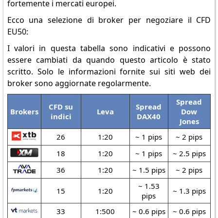
fortemente i mercati europei.
Ecco una selezione di broker per negoziare il CFD
EU50:
I valori in questa tabella sono indicativi e possono
essere cambiati da quando questo articolo è stato
scritto. Solo le informazioni fornite sui siti web dei
broker sono aggiornate regolarmente.
Spread
CFD su
Spread
Brokers
Leva
Dow
indici
DAX40
Jones
26
1:20
~ 1 pips
~ 2 pips
18
1:20
~ 1 pips
~ 2.5 pips
36
1:20
~ 1.5 pips
~ 2 pips
~ 1.53
15
1:20
~ 1.3 pips
pips
33
1:500
~ 0.6 pips
~ 0.6 pips