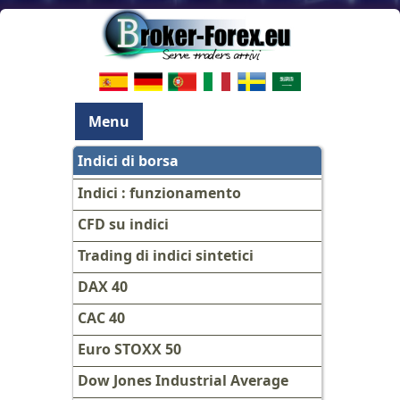
Menu
Indici di borsa
Indici : funzionamento
CFD su indici
Trading di indici sintetici
DAX 40
CAC 40
Euro STOXX 50
Dow Jones Industrial Average