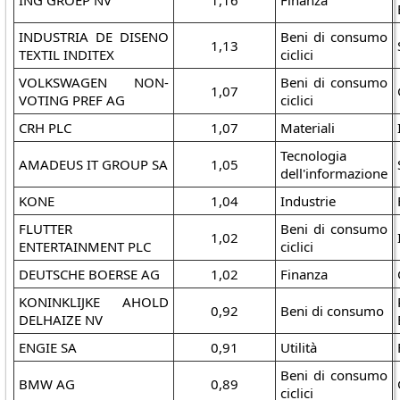
INDUSTRIA DE DISENO
Beni di consumo
1,13
TEXTIL INDITEX
ciclici
VOLKSWAGEN NON-
Beni di consumo
1,07
VOTING PREF AG
ciclici
CRH PLC
1,07
Materiali
Tecnologia
AMADEUS IT GROUP SA
1,05
dell'informazione
KONE
1,04
Industrie
FLUTTER
Beni di consumo
1,02
ENTERTAINMENT PLC
ciclici
DEUTSCHE BOERSE AG
1,02
Finanza
KONINKLIJKE AHOLD
0,92
Beni di consumo
DELHAIZE NV
ENGIE SA
0,91
Utilità
Beni di consumo
BMW AG
0,89
ciclici