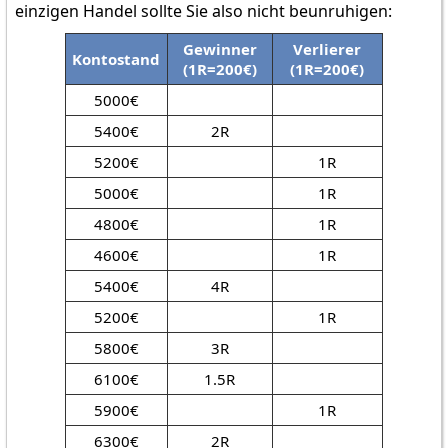
einzigen Handel sollte Sie also nicht beunruhigen:
Gewinner
Verlierer
Kontostand
(1R=200€)
(1R=200€)
5000€
5400€
2R
5200€
1R
5000€
1R
4800€
1R
4600€
1R
5400€
4R
5200€
1R
5800€
3R
6100€
1.5R
5900€
1R
6300€
2R