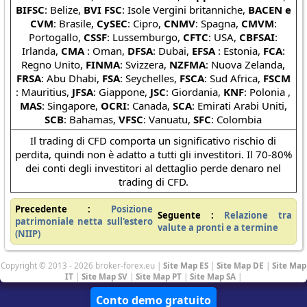
BIFSC
: Belize,
BVI FSC
: Isole Vergini britanniche,
BACEN e
CVM
: Brasile,
CySEC
: Cipro,
CNMV
: Spagna,
CMVM
:
Portogallo,
CSSF
: Lussemburgo,
CFTC
: USA,
CBFSAI
:
Irlanda,
CMA
: Oman,
DFSA
: Dubai,
EFSA
: Estonia,
FCA
:
Regno Unito,
FINMA
: Svizzera,
NZFMA
: Nuova Zelanda,
FRSA
: Abu Dhabi,
FSA
: Seychelles,
FSCA
: Sud Africa,
FSCM
: Mauritius,
JFSA
: Giappone,
JSC
: Giordania,
KNF
: Polonia ,
MAS
: Singapore,
OCRI
: Canada,
SCA
: Emirati Arabi Uniti,
SCB
: Bahamas,
VFSC
: Vanuatu,
SFC
: Colombia
Il trading di CFD comporta un significativo rischio di
perdita, quindi non è adatto a tutti gli investitori. Il 70-80%
dei conti degli investitori al dettaglio perde denaro nel
trading di CFD.
Precedente :
Posizione
Seguente :
Relazione tra
patrimoniale netta sull'estero
valute a pronti e a termine
(NIIP)
Copyright © 2013 - 2026 broker-forex.eu |
Site Map ES
|
Site Map DE
|
Site Map
IT
|
Site Map SV
|
Site Map PT
|
Site Map SA
|
Conto demo gratuito