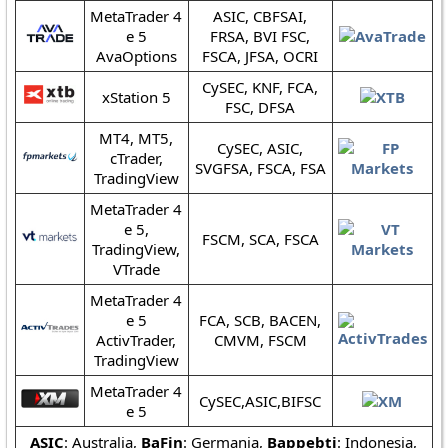
MetaTrader 4
ASIC, CBFSAI,
e 5
FRSA, BVI FSC,
AvaOptions
FSCA, JFSA, OCRI
CySEC, KNF, FCA,
xStation 5
FSC, DFSA
MT4, MT5,
CySEC, ASIC,
cTrader,
SVGFSA, FSCA, FSA
TradingView
MetaTrader 4
e 5,
FSCM, SCA, FSCA
TradingView,
VTrade
MetaTrader 4
e 5
FCA, SCB, BACEN,
ActivTrader,
CMVM, FSCM
TradingView
MetaTrader 4
CySEC,ASIC,BIFSC
e 5
ASIC
: Australia,
BaFin
: Germania,
Bappebti
: Indonesia,