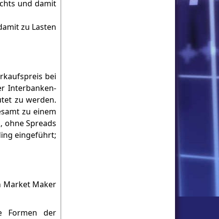
echts und damit
damit zu Lasten
rkaufspreis bei
er Interbanken-
ütet zu werden.
esamt zu einem
, ohne Spreads
ing eingeführt;
in Market Maker
de Formen der