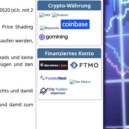
Crypto-Währung
0520 (d.h. mit 2
 Price Shading
 kaufen werden,
Finanziertes Konto
reads und keine
ufügen und den
echts und damit
s und damit zum