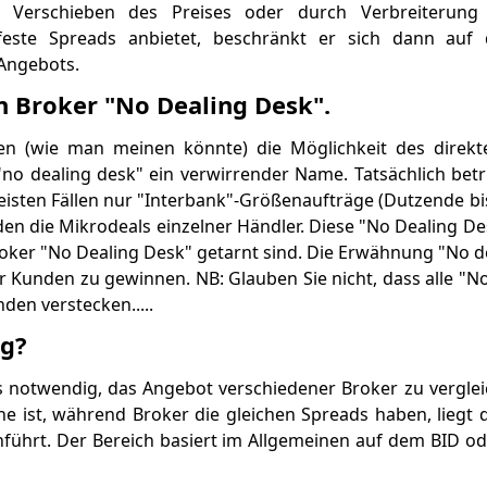
ch Verschieben des Preises oder durch Verbreiterung
este Spreads anbietet, beschränkt er sich dann auf 
Angebots.
n Broker "No Dealing Desk".
ten (wie man meinen könnte) die Möglichkeit des direk
 "no dealing desk" ein verwirrender Name. Tatsächlich betr
isten Fällen nur "Interbank"-Größenaufträge (Dutzende b
en die Mikrodeals einzelner Händler. Diese "No Dealing De
roker "No Dealing Desk" getarnt sind. Die Erwähnung "No de
Kunden zu gewinnen. NB: Glauben Sie nicht, dass alle "N
den verstecken.....
ng?
s notwendig, das Angebot verschiedener Broker zu vergle
iche ist, während Broker die gleichen Spreads haben, liegt 
führt. Der Bereich basiert im Allgemeinen auf dem BID ode