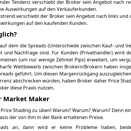
igender Tendenz verschiebt der Broker sein Angebot nach r
hne Auswirkungen auf den Verkäuferkunden.
rtstrend verschiebt der Broker sein Angebot nach links und 
swirkungen auf den kaufenden Kunden.
glich?
 auf dem die Spreads (Unterschiede zwischen Kauf- und Ve
 und Nachfrage sind. Für Kunden (Privathändler) wird d
emeinen (um nur wenige Zehntel Pips) erweitert, um verg
charfe Wettbewerb zwischen Brokern/Brokern haben insg
reads geführt. Um diesen Margenrückgang auszugleichen
rrenz abschrecken würden, haben Broker daher Price Shad
oker diese Praxis nutzen.
er Market Maker
ch, Price Shading zu üben! Warum? Warum? Warum? Denn e
asis der von ihm in der Bank erhaltenen Preise.
reads an, dann wird er keine Probleme haben, bei