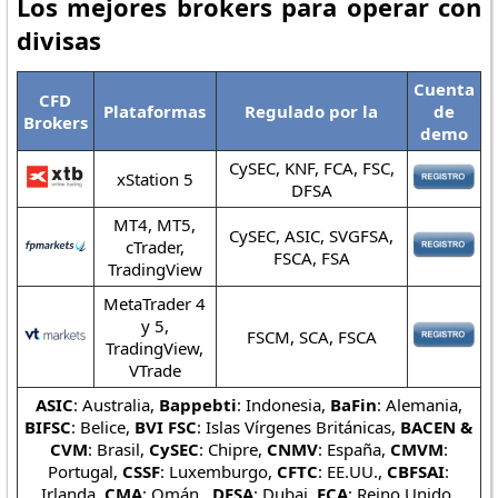
Los mejores brokers para operar con
divisas
Cuenta
CFD
Plataformas
Regulado por la
de
Brokers
demo
CySEC, KNF, FCA, FSC,
xStation 5
DFSA
MT4, MT5,
CySEC, ASIC, SVGFSA,
cTrader,
FSCA, FSA
TradingView
MetaTrader 4
y 5,
FSCM, SCA, FSCA
TradingView,
VTrade
ASIC
: Australia,
Bappebti
: Indonesia,
BaFin
: Alemania,
BIFSC
: Belice,
BVI FSC
: Islas Vírgenes Británicas,
BACEN &
CVM
: Brasil,
CySEC
: Chipre,
CNMV
: España,
CMVM
:
Portugal,
CSSF
: Luxemburgo,
CFTC
: EE.UU.,
CBFSAI
:
Irlanda,
CMA
: Omán,,
DFSA
: Dubai,
FCA
: Reino Unido,