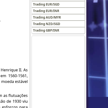
Trading EUR/SGD
Trading EUR/INR
Trading AUD/MYR
o
Trading NZD/SGD
Trading GBP/INR
Henrique II. As
 em 1560-1561,
a moeda estável
m as flutuações
são de 1930 viu
 esforços para