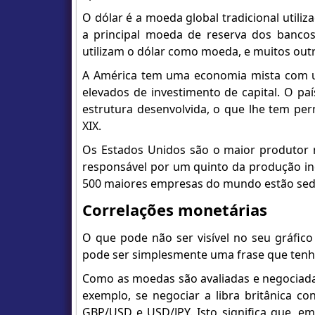
O dólar é a moeda global tradicional utili
a principal moeda de reserva dos bancos
utilizam o dólar como moeda, e muitos out
A América tem uma economia mista com u
elevados de investimento de capital. O pa
estrutura desenvolvida, o que lhe tem pe
XIX.
Os Estados Unidos são o maior produtor m
responsável por um quinto da produção in
500 maiores empresas do mundo estão sed
Correlações monetárias
O que pode não ser visível no seu gráfic
pode ser simplesmente uma frase que tenh
Como as moedas são avaliadas e negociad
exemplo, se negociar a libra britânica co
GBP/USD e USD/JPY. Isto significa que, e