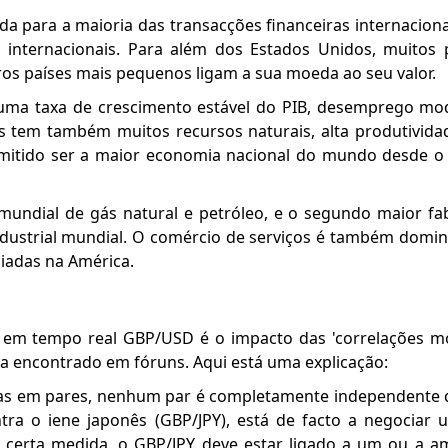
zada para a maioria das transacções financeiras internacion
 internacionais. Para além dos Estados Unidos, muitos
ros países mais pequenos ligam a sua moeda ao seu valor.
ma taxa de crescimento estável do PIB, desemprego mod
ís tem também muitos recursos naturais, alta produtivida
rmitido ser a maior economia nacional do mundo desde o 
undial de gás natural e petróleo, e o segundo maior fa
dustrial mundial. O comércio de serviços é também domin
iadas na América.
o em tempo real GBP/USD é o impacto das 'correlações mo
a encontrado em fóruns. Aqui está uma explicação:
as em pares, nenhum par é completamente independente d
ntra o iene japonês (GBP/JPY), está de facto a negociar
m certa medida, o GBP/JPY deve estar ligado a um ou a 