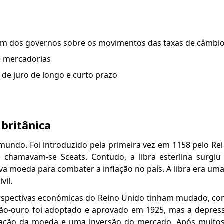
 um dos governos sobre os movimentos das taxas de câmbi
e mercadorias
s de juro de longo e curto prazo
 britânica
 mundo. Foi introduzido pela primeira vez em 1158 pelo Rei 
chamavam-se Sceats. Contudo, a libra esterlina surgiu
va moeda para combater a inflação no país. A libra era um
vil.
erspectivas económicas do Reino Unido tinham mudado, co
rão-ouro foi adoptado e aprovado em 1925, mas a depres
ização da moeda e uma inversão do mercado. Após muitos