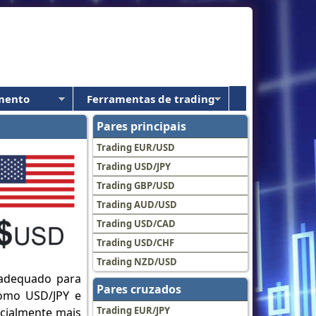
mento
Ferramentas de trading
Pares principais
Trading EUR/USD
Trading USD/JPY
Trading GBP/USD
Trading AUD/USD
Trading USD/CAD
Trading USD/CHF
Trading NZD/USD
s adequado para
Pares cruzados
como USD/JPY e
Trading EUR/JPY
ncialmente mais