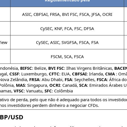
ASIC, CBFSAI, FRSA, BVI FSC, FSCA, JFSA, OCRI
CySEC, KNF, FCA, FSC, DFSA
View
CySEC, ASIC, SVGFSA, FSCA, FSA
FSCM, SCA, FSCA
 Indonésia,
BIFSC
: Belize,
BVI FSC
: Ilhas Virgens Britânicas,
BACE
ugal,
CSSF
: Luxemburgo,
CFTC
: EUA,
CBFSAI
: Irlanda,
CMA
: Om
 Nova Zelândia,
FRSA
: Abu Dhabi,
FSA
: Seychelles,
FSCA
: África do
 Polônia,
MAS
: Singapura,
OCRI
: Canadá,
SCA
: Emirados Árabes U
hamas,
VFSC
: Vanuatu,
SFC
: Colômbia
ativo de perda, pelo que não é adequado para todos os investido
os investidores perdem dinheiro a negociar CFDs.
 GBP/USD