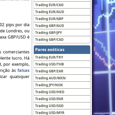
Trading EUR/CAD
Trading EUR/AUD
Trading EUR/GBP
02 pips por dia
Trading GBP/AUD
 de Londres, ou
Trading GBP/JPY
 taxa GBP/USD é
Trading GBP/CAD
Pares exóticas
s comerciantes
Trading EUR/TRY
lente lucro. Há
l, por exemplo,
Trading USD/THB
tenção às
falsas
Trading GBP/ZAR
izar quaisquer
Trading AUD/MXN
Trading JPY/NOK
Trading USD/HKD
Trading USD/INR
Trading USD/SGD
Trading USD/MYR