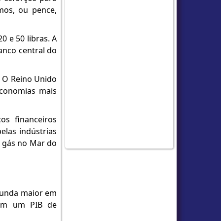
imos, ou pence,
0 e 50 libras. A
anco central do
. O Reino Unido
economias mais
os financeiros
elas indústrias
e gás no Mar do
gunda maior em
com um PIB de