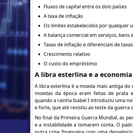
Fluxos de capital entre os dois países
A taxa de inflação
Os limites estabelecidos por qualquer
A balança comercial em serviços, bens 
Taxas de inflação e diferenciais de taxa
Crescimento relativo
O custo do empréstimo
A libra esterlina e a economia
A libra esterlina é a moeda mais antiga do
moedas da época eram feitas de prata e 
quando a rainha Isabel I introduziu uma no
e forte, que até resistiu ao teste da guerra ci
No final da Primeira Guerra Mundial, as p
e a instabilidade a tomarem conta. O pad
outra crise financeira com uma desvalor