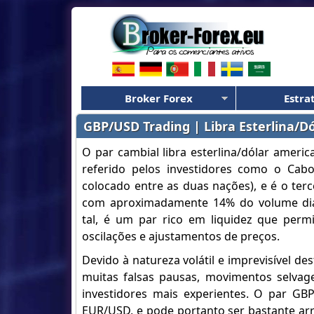
Broker Forex
Estra
GBP/USD Trading | Libra Esterlina/D
O par cambial libra esterlina/dólar amer
referido pelos investidores como o Cabo
colocado entre as duas nações), e é o ter
com aproximadamente 14% do volume diá
tal, é um par rico em liquidez que permi
oscilações e ajustamentos de preços.
Devido à natureza volátil e imprevisível des
muitas falsas pausas, movimentos selvage
investidores mais experientes. O par G
EUR/USD, e pode portanto ser bastante ar