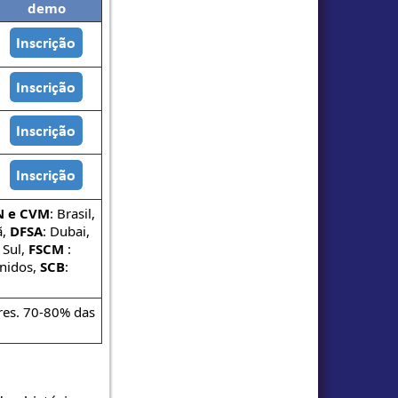
demo
N e CVM
: Brasil,
ã,
DFSA
: Dubai,
 Sul,
FSCM
:
nidos,
SCB
:
res. 70-80% das