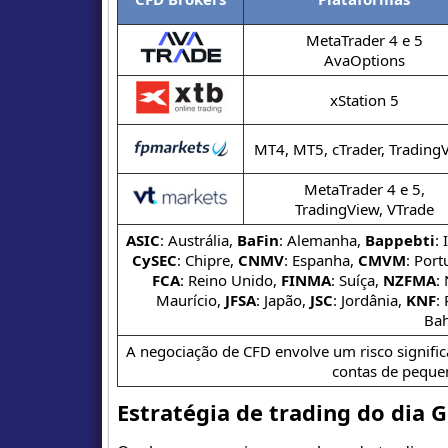
MetaTrader 4 e 5
AvaOptions
xStation 5
MT4, MT5, cTrader, Trading
MetaTrader 4 e 5,
TradingView, VTrade
ASIC
: Austrália,
BaFin
: Alemanha,
Bappebti
:
CySEC
: Chipre,
CNMV
: Espanha,
CMVM
: Port
FCA
: Reino Unido,
FINMA
: Suíça,
NZFMA
:
Maurício,
JFSA
: Japão,
JSC
: Jordânia,
KNF
:
Ba
A negociação de CFD envolve um risco signific
contas de pequen
Estratégia de trading do dia