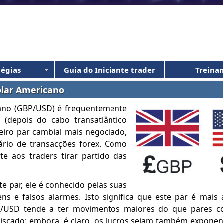
tégias
Guia do Iniciante trader
Treina
ólar Americano
icano (GBP/USD) é frequentemente
 (depois do cabo transatlântico
ceiro par cambial mais negociado,
rio de transacções forex. Como
te aos traders tirar partido das
te par, ele é conhecido pelas suas
ns e falsos alarmes. Isto significa que este par é mai
BP/USD tende a ter movimentos maiores do que pares 
riscado; embora, é claro, os lucros sejam também expone