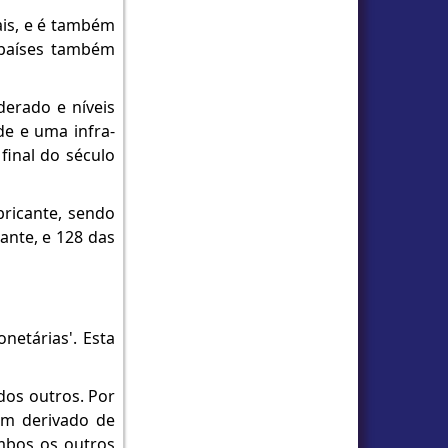
ais, e é também
 países também
erado e níveis
de e uma infra-
final do século
bricante, sendo
ante, e 128 das
netárias'. Esta
os outros. Por
 um derivado de
ambos os outros