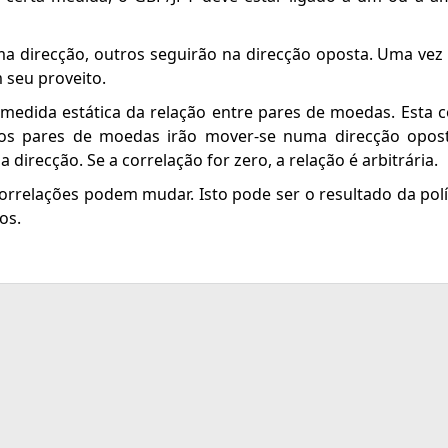
direcção, outros seguirão na direcção oposta. Uma vez 
 seu proveito.
edida estática da relação entre pares de moedas. Esta 
e os pares de moedas irão mover-se numa direcção opos
irecção. Se a correlação for zero, a relação é arbitrária.
orrelações podem mudar. Isto pode ser o resultado da polí
os.
re todos os mercados no TradingView