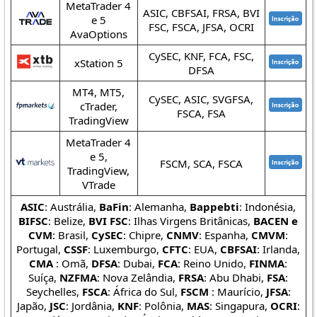
MetaTrader 4
ASIC, CBFSAI, FRSA, BVI
e 5
FSC, FSCA, JFSA, OCRI
AvaOptions
CySEC, KNF, FCA, FSC,
xStation 5
DFSA
Gráfico NZDSGD
por TradingView
MT4, MT5,
CySEC, ASIC, SVGFSA,
cTrader,
FSCA, FSA
TradingView
MetaTrader 4
e 5,
FSCM, SCA, FSCA
TradingView,
VTrade
ASIC
: Austrália,
BaFin
: Alemanha,
Bappebti
: Indonésia,
BIFSC
: Belize,
BVI FSC
: Ilhas Virgens Britânicas,
BACEN e
CVM
: Brasil,
CySEC
: Chipre,
CNMV
: Espanha,
CMVM
:
Portugal,
CSSF
: Luxemburgo,
CFTC
: EUA,
CBFSAI
: Irlanda,
CMA
: Omã,
DFSA
: Dubai,
FCA
: Reino Unido,
FINMA
:
Suíça,
NZFMA
: Nova Zelândia,
FRSA
: Abu Dhabi,
FSA
:
Seychelles,
FSCA
: África do Sul,
FSCM
: Maurício,
JFSA
:
Japão,
JSC
: Jordânia,
KNF
: Polônia,
MAS
: Singapura,
OCRI
: