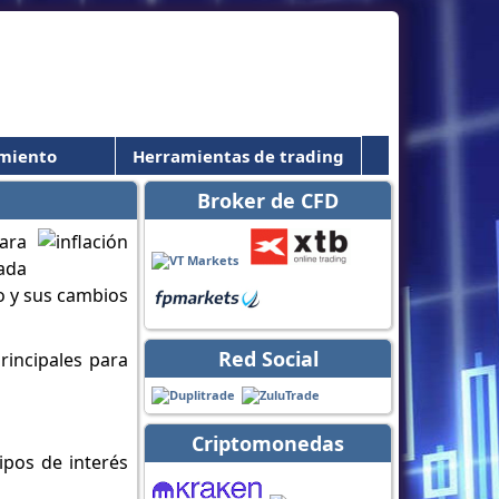
miento
Herramientas de trading
Broker de CFD
ara
tada
to y sus cambios
Red Social
rincipales para
Criptomonedas
ipos de interés