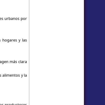
res urbanos por
s hogares y las
imagen más clara
 alimentos y la
 los productores