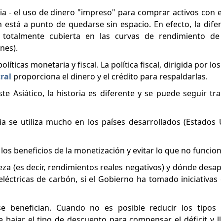
ia - el uso de dinero "impreso" para comprar activos con el
n está a punto de quedarse sin espacio. En efecto, la dife
i totalmente cubierta en las curvas de rendimiento d
nes).
íticas monetaria y fiscal. La política fiscal, dirigida por lo
ral
proporciona el dinero y el crédito para respaldarlas.
e Asiático, la historia es diferente y se puede seguir tr
ia se utiliza mucho en los países desarrollados (Estados
los beneficios de la monetización y evitar lo que no funcion
eza (es decir, rendimientos reales negativos) y dónde desap
 eléctricas de carbón, si el Gobierno ha tomado iniciativas
se benefician. Cuando no es posible reducir los tipos 
bajar el tipo de descuento para compensar el déficit y ll