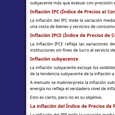
subyacente más que evaluar con precisión el
Inflación IPC (Índice de Precios al C
La inflación del IPC mide la variación me
una cesta de bienes y servicios de consumo
Inflación IPCE (Índice de Precios de
La inflación IPCE refleja las variaciones 
instituciones sin fines de lucro al servicio d
Inflación subyacente
La inflación subyacente excluye los volátil
de la tendencia subyacente de la inflación a
A menudo se malinterpreta la inflación sub
energía no refleja el verdadero nivel de infl
Esto es cierto, pero no es su objetivo.
La inflación del Índice de Precios de 
La inflación del IPP mide la variación medi