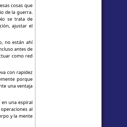
s esas cosas que
o de la guerra.
No se trata de
ión, ajustar el
o, no están ahí
incluso antes de
actuar como red
eva con rapidez
lemente porque
nte una ventaja
en una espiral
 operaciones al
erpo y la mente