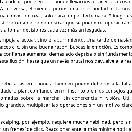
La codicia, por ejemplo, puede llevarnos a hacer una cosa t
 A la inversa, el miedo a perder una oportunidad -el fam
una convicción real, sólo para no perderte nada. Y luego es
si irrefrenable de demostrar que se puede recuperar ráp
s a tomar decisiones cada vez más arriesgadas.
e empuja a actuar, sino el aburrimiento. Una tarde demasiad
aces clic, sin una buena razón. Buscas la emoción. Es como 
la confianza aumenta, demasiado deprisa o sin fundament
ta ilusión, hasta que un revés brutal nos devuelve a la rea
 debe a las emociones. También puede deberse a la falta
adero plan, confiando en mi instinto o en los consejos 
tomadas sobre la marcha, sin coherencia ni visión. Uti
 grandes, multiplicar las operaciones sin un motivo claro.
.
 scalping, por ejemplo, requiere mucha habilidad, pero sin
 un frenesí de clics. Reaccionar ante la más mínima noticia