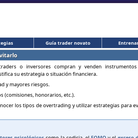
tegias
Guía trader novato
Entrena
vitarlo
traders o inversores compran y venden instrumentos
ifica su estrategia o situación financiera.
ad y mayores riesgos.
 (comisiones, honorarios, etc.).
er los tipos de overtrading y utilizar estrategias para evi
tores psicológicos
como la codicia, el
FOMO
y el
exceso 