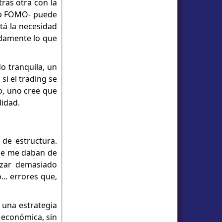
ras otra con la
oso FOMO- puede
tá la necesidad
idamente lo que
o tranquila, un
si el trading se
o, uno cree que
lidad.
 de estructura.
que me daban de
lizar demasiado
.. errores que,
 una estrategia
 económica, sin