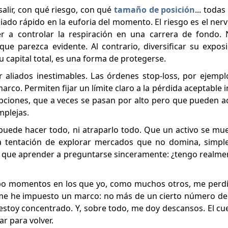
alir, con qué riesgo, con qué
tamaño de posición
... toda
do rápido en la euforia del momento. El riesgo es el nervi
 a controlar la respiración en una carrera de fondo. 
e parezca evidente. Al contrario, diversificar su exposic
 capital total, es una forma de protegerse.
aliados inestimables. Las órdenes stop-loss, por ejempl
arco. Permiten fijar un límite claro a la pérdida aceptable 
 opciones, que a veces se pasan por alto pero que pueden 
mplejas.
uede hacer todo, ni atraparlo todo. Que un activo se mu
 La tentación de explorar mercados que no domina, simp
ay que aprender a preguntarse sinceramente: ¿tengo realme
bo momentos en los que yo, como muchos otros, me perdí 
 me he impuesto un marco: no más de un cierto número de
estoy concentrado. Y, sobre todo, me doy descansos. El cu
r para volver.