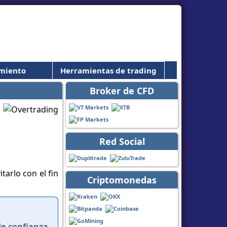
miento
Herramientas de trading
Broker de CFD
Red Social
tarlo con el fin
Criptomonedas
de confianza
,