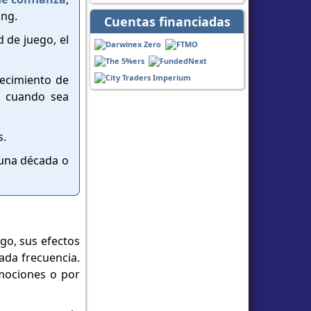
ing.
Cuentas financiadas
d de juego, el
lecimiento de
to cuando sea
s.
 una década o
go, sus efectos
iada frecuencia.
emociones o por