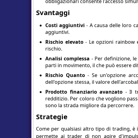
obbligazionari consente l'accesso simult
Svantaggi
Costi aggiuntivi
- A causa delle loro c
aggiuntivi.
Rischio elevato
- Le opzioni rainbow e
rischio.
Analisi complessa
- Per definizione, le
parti in movimento, il che può essere diff
Rischio Quanto
- Se un'opzione arco
dell'opzione stessa, il valore dell'ar
Prodotto finanziario avanzato
- Il t
redditizio. Per coloro che vogliono pass
sono la strada migliore da percorrere.
Strategie
Come per qualsiasi altro tipo di trading, è
permette ai trader di non agire d'impul