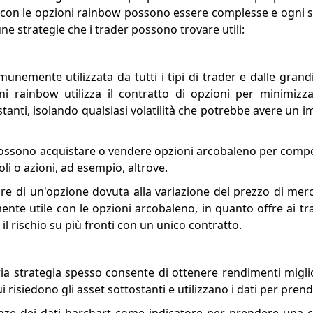
ng con le opzioni rainbow possono essere complesse e ogni s
ne strategie che i trader possono trovare utili:
unemente utilizzata da tutti i tipi di trader e dalle grand
ni rainbow utilizza il contratto di opzioni per minimizzar
ostanti, isolando qualsiasi volatilità che potrebbe avere un 
r possono acquistare o vendere opzioni arcobaleno per compe
oli o azioni, ad esempio, altrove.
ore di un'opzione dovuta alla variazione del prezzo di merca
ente utile con le opzioni arcobaleno, in quanto offre ai tr
il rischio su più fronti con un unico contratto.
pria strategia spesso consente di ottenere rendimenti migli
i risiedono gli asset sottostanti e utilizzano i dati per prend