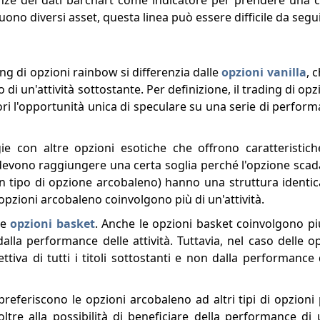
enze dei dati barchart come indicatore per prendere una c
no diversi asset, questa linea può essere difficile da segui
ing di opzioni rainbow si differenzia dalle
opzioni vanilla
, 
di un'attività sottostante. Per definizione, il trading di op
tori l'opportunità unica di speculare su una serie di perform
e con altre opzioni esotiche che offrono caratteristic
devono raggiungere una certa soglia perché l'opzione scad
(un tipo di opzione arcobaleno) hanno una struttura identic
 opzioni arcobaleno coinvolgono più di un'attività.
le
opzioni basket
. Anche le opzioni basket coinvolgono più 
la performance delle attività. Tuttavia, nel caso delle opz
iva di tutti i titoli sottostanti e non dalla performance 
o preferiscono le opzioni arcobaleno ad altri tipi di opzion
 oltre alla possibilità di beneficiare della performance di