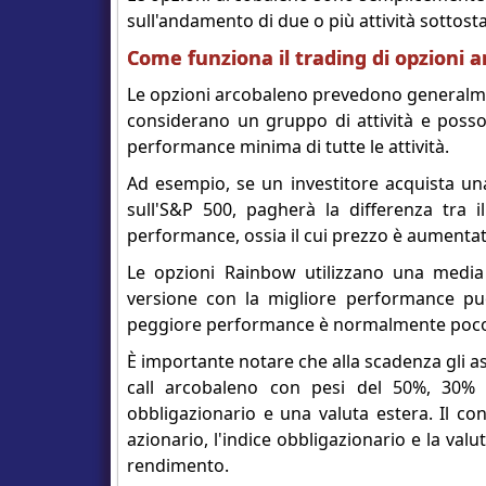
sull'andamento di due o più attività sottosta
Come funziona il trading di opzioni 
Le opzioni arcobaleno prevedono generalment
considerano un gruppo di attività e poss
performance minima di tutte le attività.
Ad esempio, se un investitore acquista un
sull'S&P 500, pagherà la differenza tra il
performance, ossia il cui prezzo è aumentat
Le opzioni Rainbow utilizzano una media 
versione con la migliore performance può f
peggiore performance è normalmente poco 
È importante notare che alla scadenza gli a
call arcobaleno con pesi del 50%, 30% 
obbligazionario e una valuta estera. Il co
azionario, l'indice obbligazionario e la val
rendimento.