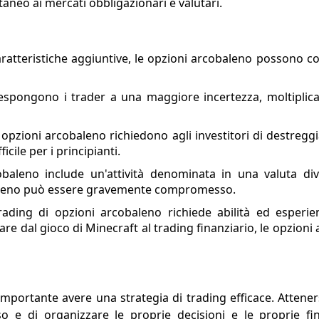
aneo ai mercati obbligazionari e valutari.
aratteristiche aggiuntive, le opzioni arcobaleno possono c
spongono i trader a una maggiore incertezza, moltiplicand
 opzioni arcobaleno richiedono agli investitori di destreggi
icile per i principianti.
baleno include un'attività denominata in una valuta div
cobaleno può essere gravemente compromesso.
rading di opzioni arcobaleno richiede abilità ed esperi
are dal gioco di Minecraft al trading finanziario, le opzion
 importante avere una strategia di trading efficace. Attene
so e di organizzare le proprie decisioni e le proprie f