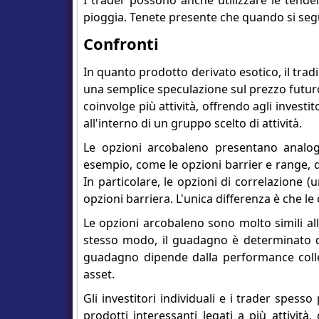
I trader possono anche utilizzare le tend
pioggia. Tenete presente che quando si seguo
Confronti
In quanto prodotto derivato esotico, il trad
una semplice speculazione sul prezzo futuro 
coinvolge più attività, offrendo agli investi
all'interno di un gruppo scelto di attività.
Le opzioni arcobaleno presentano analogi
esempio, come le opzioni barrier e range, 
In particolare, le opzioni di correlazione 
opzioni barriera. L'unica differenza è che le
Le opzioni arcobaleno sono molto simili al
stesso modo, il guadagno è determinato dal
guadagno dipende dalla performance collett
asset.
Gli investitori individuali e i trader spess
prodotti interessanti legati a più attività,