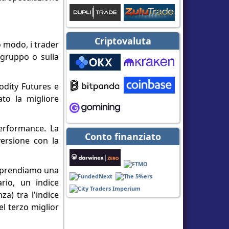
Criptovaluta
o modo, i trader
 gruppo o sulla
odity Futures e
ato la migliore
performance. La
Conto finanziato
versione con la
o, prendiamo una
rio, un indice
a) tra l'indice
el terzo miglior