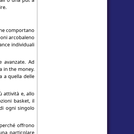
all o una put a
re.
che comportano
zioni arcobaleno
ance individuali
he avanzate. Ad
a in the money.
a a quella delle
attività e, allo
ioni basket, il
di ogni singolo
i perché offrono
 una particolare