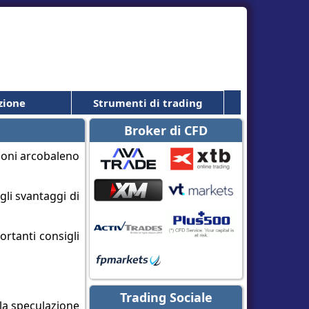
zione
Strumenti di trading
Broker di CFD
li svantaggi di
ortanti consigli
Trading Sociale
la speculazione